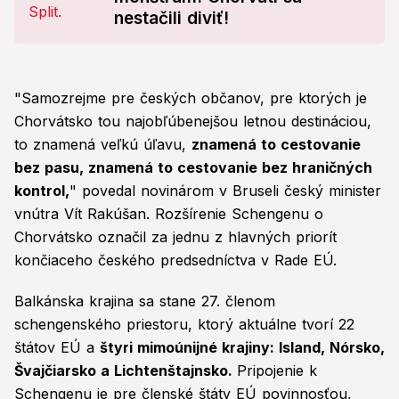
nestačili diviť!
"Samozrejme pre českých občanov, pre ktorých je
Chorvátsko tou najobľúbenejšou letnou destináciou,
to znamená veľkú úľavu,
znamená to cestovanie
bez pasu, znamená to cestovanie bez hraničných
kontrol,
" povedal novinárom v Bruseli český minister
vnútra Vít Rakúšan. Rozšírenie Schengenu o
Chorvátsko označil za jednu z hlavných priorít
končiaceho českého predsedníctva v Rade EÚ.
Balkánska krajina sa stane 27. členom
schengenského priestoru, ktorý aktuálne tvorí 22
štátov EÚ a
štyri mimoúnijné krajiny: Island, Nórsko,
Švajčiarsko a Lichtenštajnsko.
Pripojenie k
Schengenu je pre členské štáty EÚ povinnosťou,