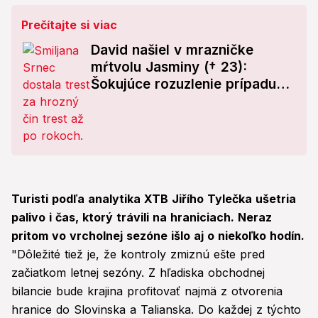
Prečítajte si viac
David našiel v mrazničke
mŕtvolu Jasminy († 23):
Šokujúce rozuzlenie prípadu
po 19 rokoch
Turisti podľa analytika XTB Jiřího Tylečka ušetria
palivo i čas, ktorý trávili na hraniciach. Neraz
pritom vo vrcholnej sezóne išlo aj o niekoľko hodín.
"Dôležité tiež je, že kontroly zmiznú ešte pred
začiatkom letnej sezóny. Z hľadiska obchodnej
bilancie bude krajina profitovať najmä z otvorenia
hranice do Slovinska a Talianska. Do každej z týchto