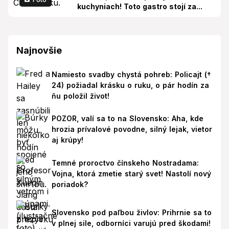
kuchyniach! Toto gastro stojí za...
Najnovšie
Namiesto svadby chystá pohreb: Policajt (†
24) požiadal krásku o ruku, o pár hodín za
ňu položil život!
POZOR, valí sa to na Slovensko: Aha, kde
hrozia prívalové povodne, silný lejak, vietor
aj krúpy!
Temné proroctvo čínskeho Nostradama:
Vojna, ktorá zmetie starý svet! Nastolí nový
poriadok?
Slovensko pod paľbou živlov: Prihrnie sa to
v plnej sile, odborníci varujú pred škodami!