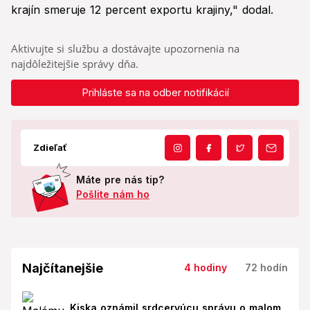
krajín smeruje 12 percent exportu krajiny," dodal.
Aktivujte si službu a dostávajte upozornenia na
najdôležitejšie správy dňa.
Prihláste sa na odber notifikácií
Zdieľať
Máte pre nás tip?
Pošlite nám ho
Najčítanejšie
4 hodiny
72 hodín
Kiska oznámil srdcervúcu správu o malom