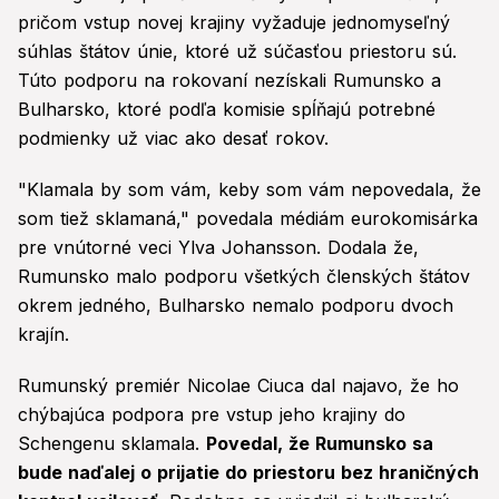
pričom vstup novej krajiny vyžaduje jednomyseľný
súhlas štátov únie, ktoré už súčasťou priestoru sú.
Túto podporu na rokovaní nezískali Rumunsko a
Bulharsko, ktoré podľa komisie spĺňajú potrebné
podmienky už viac ako desať rokov.
"Klamala by som vám, keby som vám nepovedala, že
som tiež sklamaná," povedala médiám eurokomisárka
pre vnútorné veci Ylva Johansson. Dodala že,
Rumunsko malo podporu všetkých členských štátov
okrem jedného, Bulharsko nemalo podporu dvoch
krajín.
Rumunský premiér Nicolae Ciuca dal najavo, že ho
chýbajúca podpora pre vstup jeho krajiny do
Schengenu sklamala.
Povedal, že Rumunsko sa
bude naďalej o prijatie do priestoru bez hraničných