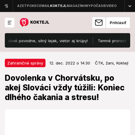
Prihlásiť
 povodne, silný lejak, vietor aj krúpy!
Temné proroctvo čínskeho N
12. dec. 2022 o 14:30
Zahraničné správy
Zahraničné správy
12. dec. 2022 o 14:30
ČTK,
žani,
Koktejl
Dovolenka v Chorvátsku, po akej
Dovolenka v Chorvátsku, po
Slováci vždy túžili: Koniec dlhého
akej Slováci vždy túžili: Koniec
čakania a stresu!
dlhého čakania a stresu!
Cestovanie do obľúbenej dovolenkovej destinácie
Slovákov bude ešte jednoduchšie.