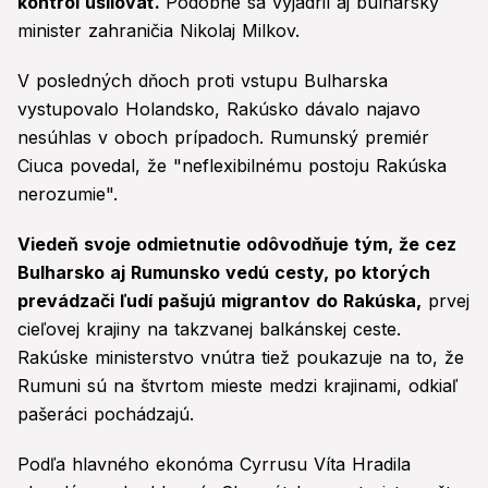
kontrol usilovať.
Podobne sa vyjadril aj bulharský
minister zahraničia Nikolaj Milkov.
V posledných dňoch proti vstupu Bulharska
vystupovalo Holandsko, Rakúsko dávalo najavo
nesúhlas v oboch prípadoch. Rumunský premiér
Ciuca povedal, že "neflexibilnému postoju Rakúska
nerozumie".
Viedeň svoje odmietnutie odôvodňuje tým, že cez
Bulharsko aj Rumunsko vedú cesty, po ktorých
prevádzači ľudí pašujú migrantov do Rakúska,
prvej
cieľovej krajiny na takzvanej balkánskej ceste.
Rakúske ministerstvo vnútra tiež poukazuje na to, že
Rumuni sú na štvrtom mieste medzi krajinami, odkiaľ
pašeráci pochádzajú.
Podľa hlavného ekonóma Cyrrusu Víta Hradila