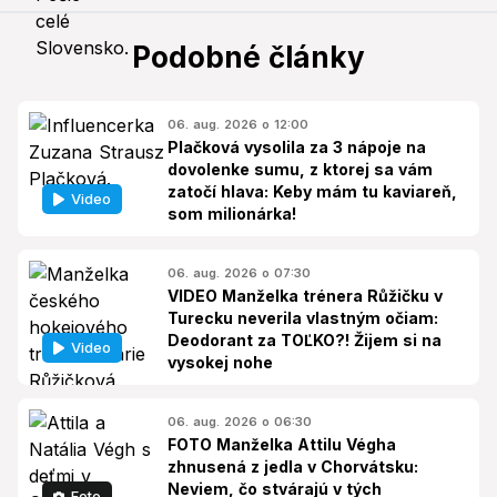
Podobné články
06. aug. 2026 o 12:00
Plačková vysolila za 3 nápoje na
dovolenke sumu, z ktorej sa vám
zatočí hlava: Keby mám tu kaviareň,
Video
som milionárka!
06. aug. 2026 o 07:30
VIDEO Manželka trénera Růžičku v
Turecku neverila vlastným očiam:
Deodorant za TOĽKO?! Žijem si na
Video
vysokej nohe
06. aug. 2026 o 06:30
FOTO Manželka Attilu Végha
zhnusená z jedla v Chorvátsku:
Neviem, čo stvárajú v tých
Foto