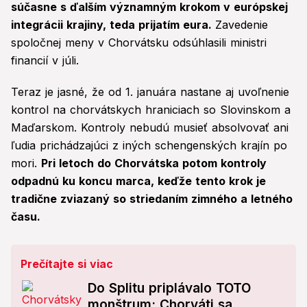
súčasne s ďalším významným krokom v európskej
integrácii krajiny, teda prijatím eura.
Zavedenie
spoločnej meny v Chorvátsku odsúhlasili ministri
financií v júli.
Teraz je jasné, že od 1. januára nastane aj uvoľnenie
kontrol na chorvátskych hraniciach so Slovinskom a
Maďarskom. Kontroly nebudú musieť absolvovať ani
ľudia prichádzajúci z iných schengenských krajín po
mori.
Pri letoch do Chorvátska potom kontroly
odpadnú ku koncu marca, keďže tento krok je
tradične zviazaný so striedaním zimného a letného
času.
Prečítajte si viac
Do Splitu priplávalo TOTO
monštrum: Chorváti sa