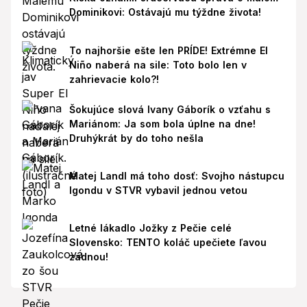
Dominikovi: Ostávajú mu týždne života!
To najhoršie ešte len PRÍDE! Extrémne El
Niño naberá na sile: Toto bolo len v
zahrievacie kolo?!
Šokujúce slová Ivany Gáborík o vzťahu s
Mariánom: Ja som bola úplne na dne!
Druhýkrát by do toho nešla
Matej Landl má toho dosť: Svojho nástupcu
Igondu v STVR vybavil jednou vetou
Letné lákadlo Jožky z Pečie celé
Slovensko: TENTO koláč upečiete ľavou
zadnou!