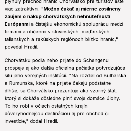
plynulý prechod hraníc Chorvátsko pre turistov ešte
viac zatraktívni. "
Možno čakať aj mierne zosilnený
záujem o nákup chorvátskych nehnuteľností
Európanmi
a čistejšiu ekonomickú spoluprácu medzi
firmami a občanmi v slovinských, maďarských,
talianskych a rakúskych regiónoch blízko hraníc,"
povedal Hradil.
Chorvátsku podľa neho prijatie do Schengenu
prospeje aj ako ďalšia oficiálna pečiatka potvrdzujúca
silu jeho verejných inštitúcií. "Na rozdiel od Bulharska
a Rumunska, ktoré na prijatie čakajú podstatne
dlhšie, sa Chorvátsko prezentuje ako vzorný štát,
ktorý si dokáže dôsledne plniť svoje domáce úlohy.
To ho robí v očiach ostatných krajín
dôveryhodnejšou destináciou aj pre obchod či
investície," dodal Hradil.