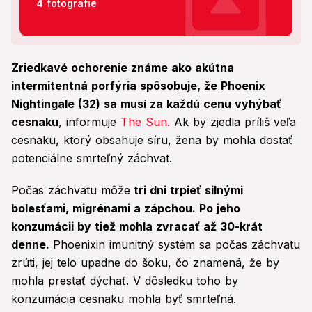
4 fotografie
Zriedkavé ochorenie známe ako akútna
intermitentná porfýria spôsobuje, že Phoenix
Nightingale (32) sa musí za každú cenu vyhýbať
cesnaku
, informuje
The Sun.
Ak by zjedla príliš veľa
cesnaku, ktorý obsahuje síru, žena by mohla dostať
potenciálne smrteľný záchvat.
Počas záchvatu môže
tri dni trpieť silnými
bolesťami, migrénami a zápchou. Po jeho
konzumácii by tiež mohla zvracať až 30-krát
denne.
Phoenixin imunitný systém sa počas záchvatu
zrúti, jej telo upadne do šoku, čo znamená, že by
mohla prestať dýchať. V dôsledku toho by
konzumácia cesnaku mohla byť smrteľná.