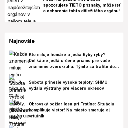
spozorujete TIETO príznaky, môže ísť
o ochorenie tohto dôležitého orgánu!
Najnovšie
Kto miluje homáre a jedia Ryby ryby?
Delikátne jedlá určené priamo pre vaše
znamenie zverokruhu: Týmto sa trafíte do
ich chutí!
Sobota prinesie vysoké teploty: SHMÚ
vydala výstrahy pre viacero okresov
Obrovský požiar lesa pri Trstíne: Situáciu
komplikuje vietor! Na miesto smeruje aj
vrtuľník