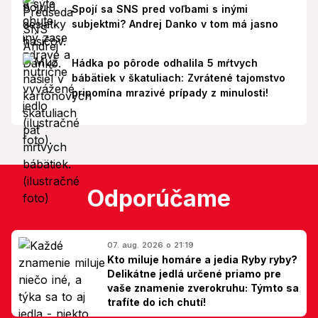
Spojí sa SNS pred voľbami s inými
subjektmi? Andrej Danko v tom má jasno
Hádka po pôrode odhalila 5 mŕtvych
bábätiek v škatuliach: Zvrátené tajomstvo
pripomína mrazivé prípady z minulosti!
Odporúčame
07. aug. 2026 o 21:19
Kto miluje homáre a jedia Ryby ryby?
Delikátne jedlá určené priamo pre
vaše znamenie zverokruhu: Týmto sa
trafíte do ich chutí!