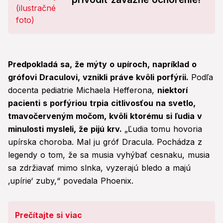
Predpokladá sa, že mýty o upíroch, napríklad o
grófovi Draculovi, vznikli práve kvôli porfýrii.
Podľa
docenta pediatrie Michaela Hefferona,
niektorí
pacienti s porfýriou trpia citlivosťou na svetlo,
tmavočerveným močom, kvôli ktorému si ľudia v
minulosti mysleli, že pijú krv.
„Ľudia tomu hovoria
upírska choroba. Mal ju gróf Dracula. Pochádza z
legendy o tom, že sa musia vyhýbať cesnaku, musia
sa zdržiavať mimo slnka, vyzerajú bledo a majú
‚upírie‘ zuby,“ povedala Phoenix.
Prečítajte si viac