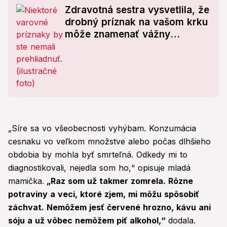
Zdravotná sestra vysvetlila, že
drobný príznak na vašom krku
môže znamenať vážny
problém: Na TOTO pozor!
„Síre sa vo všeobecnosti vyhýbam. Konzumácia
cesnaku vo veľkom množstve alebo počas dlhšieho
obdobia by mohla byť smrteľná. Odkedy mi to
diagnostikovali, nejedla som ho,“ opisuje mladá
mamička.
„Raz som už takmer zomrela. Rôzne
potraviny a veci, ktoré zjem, mi môžu spôsobiť
záchvat. Nemôžem jesť červené hrozno, kávu ani
sóju a už vôbec nemôžem piť alkohol,“
dodala.