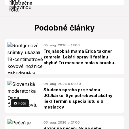
Podobné články
05. aug. 2026 o 17:00
Trojnásobná mama Erica takmer
zomrela: Lekári spravili fatálnu
chybu! Tri mesiace mala v bruchu...
04. aug. 2026 o 09:30
Studená sprcha pre známu
JOJkárku: Syn potreboval akútny
liek! Termín u špecialistu o 6
Foto
mesiacov
03. aug. 2026 o 21:00
Pozor na pečeň: Ak na sebe