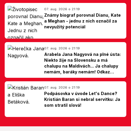
07. aug. 2026 o 21:19
Známy biograf porovnal Dianu, Kate
a Meghan - jednu z nich označil za
nevyužitý potenciál
07. aug. 2026 o 21:19
Arabela Jana Nagyová na plné ústa:
Niekto žije na Slovensku a má
chalupu na Maldivách... Ja chalupy
nemám, baráky nemám! Odkaz
Slovákom
07. aug. 2026 o 21:19
Podpásovka v úvode Let's Dance?
Kristián Baran si nebral servítku: Ja
som stratil slová!