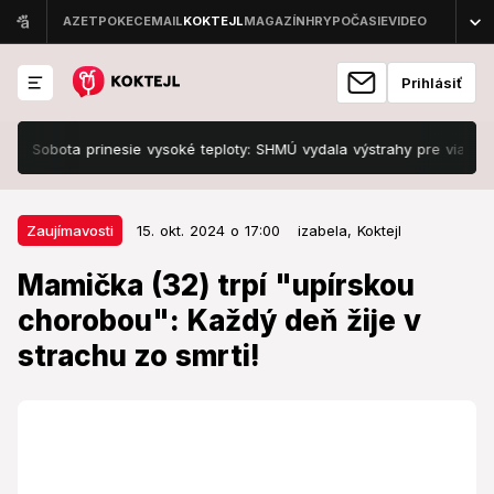
Prihlásiť
bota prinesie vysoké teploty: SHMÚ vydala výstrahy pre viacero okres
15. okt. 2024 o 17:00
Zaujímavosti
Zaujímavosti
15. okt. 2024 o 17:00
izabela,
Koktejl
Mamička (32) trpí "upírskou
Mamička (32) trpí "upírskou
chorobou": Každý deň žije v
chorobou": Každý deň žije v
strachu zo smrti!
strachu zo smrti!
Žena nemôže jesť červené hrozno, kávu ani sóju a už
vôbec nemôžem piť alkohol.