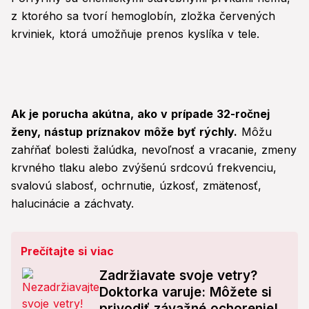
z ktorého sa tvorí hemoglobín, zložka červených
krviniek, ktorá umožňuje prenos kyslíka v tele.
Ak je porucha akútna, ako v prípade 32-ročnej
ženy, nástup príznakov môže byť rýchly.
Môžu
zahŕňať bolesti žalúdka, nevoľnosť a vracanie, zmeny
krvného tlaku alebo zvýšenú srdcovú frekvenciu,
svalovú slabosť, ochrnutie, úzkosť, zmätenosť,
halucinácie a záchvaty.
Prečítajte si viac
Zadržiavate svoje vetry?
Doktorka varuje: Môžete si
privodiť závažné ochorenie!