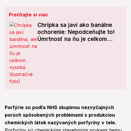
Prečítajte si viac
Chrípka sa javí ako banálne
ochorenie: Nepodceňujte to!
Úmrtnosť na ňu je celkom
vysoká
Porfýrie sú podľa NHS skupinou nezvyčajných
porúch spôsobených problémami s produkciou
chemických látok nazývaných porfyríny v tele.
Porfyríny sú chemickými stavebnými prvkami hemu,