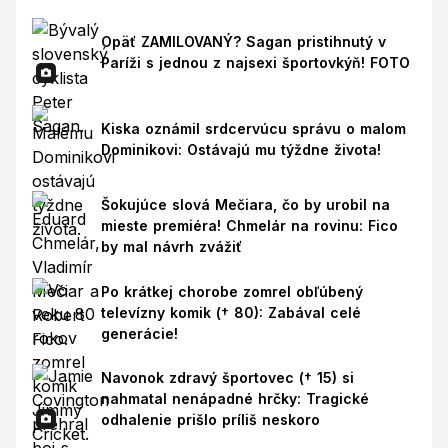
Opäť ZAMILOVANÝ? Sagan pristihnutý v
Paríži s jednou z najsexi športovkýň! FOTO
Kiska oznámil srdcervúcu správu o malom
Dominikovi: Ostávajú mu týždne života!
Šokujúce slová Mečiara, čo by urobil na
mieste premiéra! Chmelár na rovinu: Fico
by mal návrh zvážiť
Po krátkej chorobe zomrel obľúbený
televízny komik († 80): Zabával celé
generácie!
Navonok zdravý športovec († 15) si
nahmatal nenápadné hrčky: Tragické
odhalenie prišlo príliš neskoro