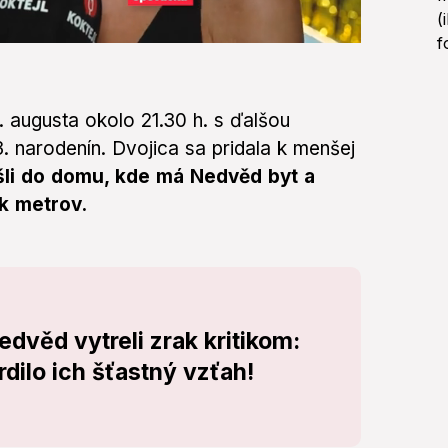
 augusta okolo 21.30 h. s ďalšou
 narodenín. Dvojica sa pridala k menšej
šli do domu, kde má Nedvěd byt a
ek metrov.
edvěd vytreli zrak kritikom:
dilo ich šťastný vzťah!