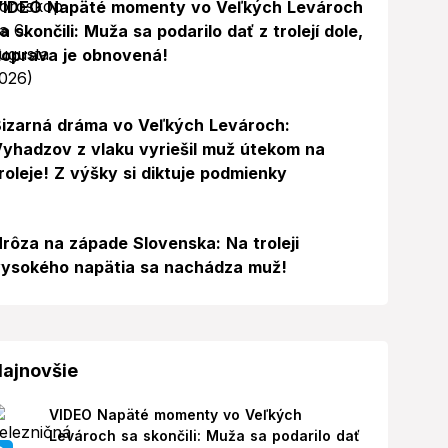
VIDEO Napäté momenty vo Veľkých Levároch
a skončili: Muža sa podarilo dať z trolejí dole,
oprava je obnovená!
izarná dráma vo Veľkých Levároch:
yhadzov z vlaku vyriešil muž útekom na
roleje! Z výšky si diktuje podmienky
rôza na západe Slovenska: Na troleji
ysokého napätia sa nachádza muž!
ajnovšie
VIDEO Napäté momenty vo Veľkých
Levároch sa skončili: Muža sa podarilo dať