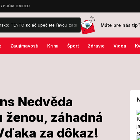
Máte pre nás tip
č upečiete ľavou zadnou!
Tieto 3 znamenia čaká náhla úľava: Pre
e
Zaujímavosti
Krimi
Šport
Zdravie
Videá
Kv
ins Nedvěda
N
ou ženou, záhadná
y Rolins
Vďaka za dôkaz!