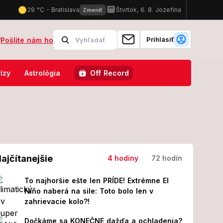
Prihlásiť
?
Pošlite nám ho
staňte mlčať! Stane sa niečo neobyčajné
Bizarná dráma vo Veľkých
ízy
Astrológia
Off Record
ajčítanejšie
4 hodiny
72 hodín
To najhoršie ešte len PRÍDE! Extrémne El
Niño naberá na sile: Toto bolo len v
zahrievacie kolo?!
Dočkáme sa KONEČNE dažďa a ochladenia?