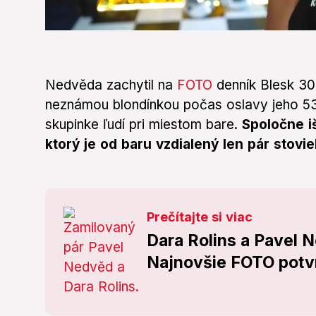
0
seconds
of
3
minutes,
Nedvěda zachytil na
FOTO
denník Blesk 30.
29
seconds
neznámou blondínkou počas oslavy jeho 53.
Volume
0%
skupinke ľudí pri miestom bare.
Spoločne i
ktorý je od baru vzdialený len pár stovi
Prečítajte si viac
Dara Rolins a Pavel N
Najnovšie FOTO potvr