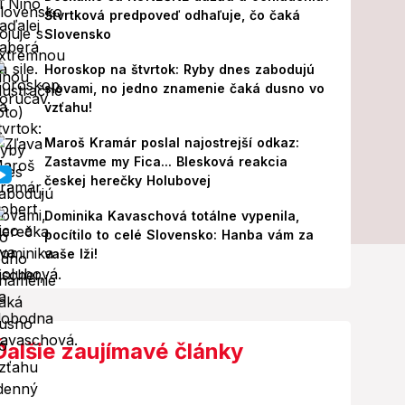
Štvrtková predpoveď odhaľuje, čo čaká
Slovensko
Horoskop na štvrtok: Ryby dnes zabodujú
slovami, no jedno znamenie čaká dusno vo
vzťahu!
Maroš Kramár poslal najostrejší odkaz:
Zastavme my Fica... Blesková reakcia
českej herečky Holubovej
Dominika Kavaschová totálne vypenila,
pocítilo to celé Slovensko: Hanba vám za
vaše lži!
Ďalšie zaujímavé články
Video