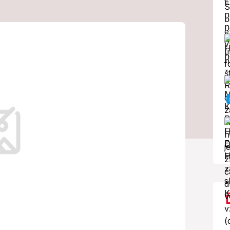
 nafotili s
záhadná reakcia
aka za dôkaz!