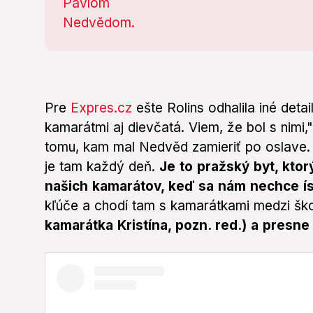
Pre
Expres.cz
ešte Rolins odhalila iné det
kamarátmi aj dievčatá. Viem, že bol s nimi,"
tomu, kam mal Nedvěd zamieriť po oslave. 
je tam každý deň.
Je to pražský byt, ktor
našich kamarátov, keď sa nám nechce í
kľúče a chodí tam s kamarátkami medzi šk
kamarátka Kristína, pozn. red.) a presne 