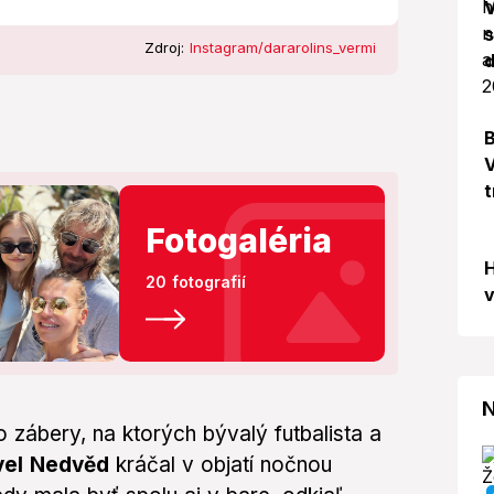
s
Zdroj:
Instagram/dararolins_vermi
d
B
V
t
Fotogaléria
H
20 fotografií
v
N
 zábery, na ktorých bývalý futbalista a
avel Nedvěd
kráčal v objatí nočnou