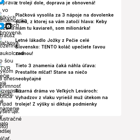
z trolejí dole, doprava je obnovená!
Plačková vysolila za 3 nápoje na dovolenke
sumu, z ktorej sa vám zatočí hlava: Keby
mám tu kaviareň, som milionárka!
Letné lákadlo Jožky z Pečie celé
Slovensko: TENTO koláč upečiete ľavou
zadnou!
Tieto 3 znamenia čaká náhla úľava:
Prestaňte mlčať! Stane sa niečo
neobyčajné
Bizarná dráma vo Veľkých Levároch:
Vyhadzov z vlaku vyriešil muž útekom na
troleje! Z výšky si diktuje podmienky