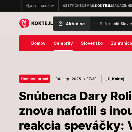
⏰
Aktuálne
ionárka!
Letné lákadlo Jožky z Pečie celé Slovensko: TENTO kolá
Domov
Celebrity
Slovensko
Zahraniči
Domáce promi
04. sep. 2025 o 07:30
jž,
Koktejl
Snúbenca Dary Rol
04. sep. 2025 o 07:30
Domáce promi
znova nafotili s in
Snúbenca Dar
reakcia speváčky: 