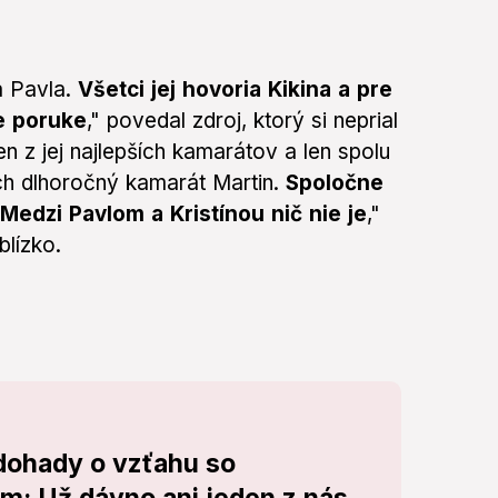
a Pavla.
Všetci jej hovoria Kikina a pre
e poruke
," povedal zdroj, ktorý si neprial
den z jej najlepších kamarátov a len spolu
ich dlhoročný kamarát Martin.
Spoločne
 Medzi Pavlom a Kristínou nič nie je
,"
blízko.
 dohady o vzťahu so