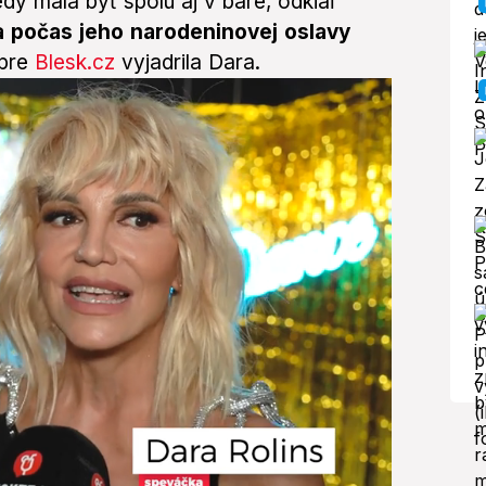
y mala byť spolu aj v bare, odkiaľ
a počas jeho narodeninovej oslavy
 pre
Blesk.cz
vyjadrila Dara.