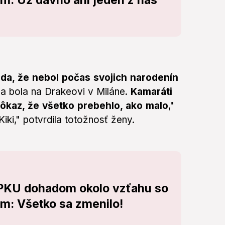
 Už dávno ani jeden z nás
da, že nebol počas svojich narodenín
a bola na Drakeovi v Miláne.
Kamaráti
dôkaz, že všetko prebehlo, ako malo
,"
Kiki," potvrdila totožnosť ženy.
OPKU dohadom okolo vzťahu so
: Všetko sa zmenilo!