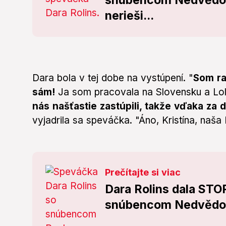
snúbencom Nedvědom:
nerieši...
Dara bola v tej dobe na vystúpení. "
Som ra
sám!
Ja som pracovala na Slovensku a Lol
nás našťastie zastúpili, takže vďaka za 
vyjadrila sa speváčka. "Áno, Kristína, naša 
Prečítajte si viac
Dara Rolins dala ST
snúbencom Nedvědom