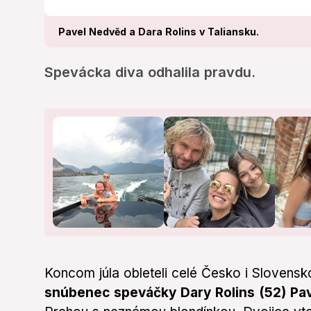
Pavel Nedvěd a Dara Rolins v Taliansku.
Spevácka diva odhalila pravdu.
Koncom júla obleteli celé Česko i Slovensko
snúbenec speváčky Dary Rolins (52) P