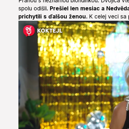
Prahou s neznámou blondínkou. Dvojica vted
spolu odišli.
Prešiel len mesiac a Nedvěd
prichytili s ďalšou ženou.
K celej veci sa