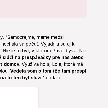
aily. "Samozrejme, máme medzi
 nechala sa počuť. Vyjadrila sa aj k
"Nie je to byt, v ktorom Pavel býva. Nie
ý slúži na prespávačky pre nás alebo
sť domov.
Využíva ho aj Lola, ktorá má
olou.
Vedela som o tom (že tam prespí
na to ten byt slúži
," dodala.