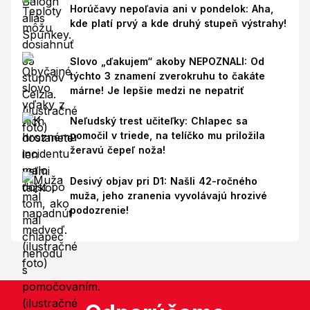
Horúčavy nepoľavia ani v pondelok: Aha,
kde platí prvý a kde druhý stupeň výstrahy!
Slovo „ďakujem“ akoby NEPOZNALI: Od
týchto 3 znamení zverokruhu to čakáte
márne! Je lepšie medzi ne nepatriť
Neľudský trest učiteľky: Chlapec sa
pomočil v triede, na telíčko mu priložila
žeravú čepeľ noža!
Desivý objav pri D1: Našli 42-ročného
muža, jeho zranenia vyvolávajú hrozivé
podozrenie!