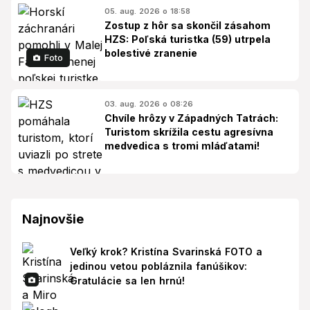
05. aug. 2026 o 18:58
Zostup z hôr sa skončil zásahom
HZS: Poľská turistka (59) utrpela
bolestivé zranenie
Foto
03. aug. 2026 o 08:26
Chvíle hrôzy v Západných Tatrách:
Turistom skrížila cestu agresívna
medvedica s tromi mláďatami!
Najnovšie
Veľký krok? Kristína Svarinská FOTO a
jedinou vetou pobláznila fanúšikov:
Gratulácie sa len hrnú!