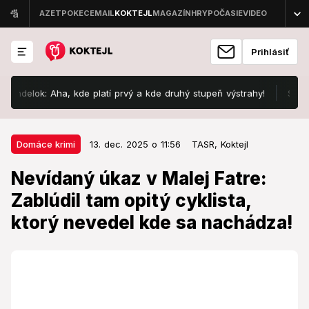
Prihlásiť
elok: Aha, kde platí prvý a kde druhý stupeň výstrahy!
Slovo „ďa
13. dec. 2025 o 11:56
Domáce krimi
Domáce krimi
13. dec. 2025 o 11:56
TASR,
Koktejl
Nevídaný úkaz v Malej Fatre:
Nevídaný úkaz v Malej Fatre:
Zablúdil tam opitý cyklista, ktorý
Zablúdil tam opitý cyklista,
nevedel kde sa nachádza!
ktorý nevedel kde sa nachádza!
Cyklista bol medzi sedlom pod Suchým a sedlom
Priehyb.