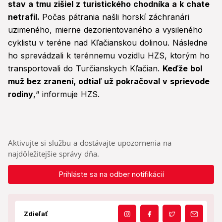
stav a tmu zišiel z turistického chodníka a k chate
netrafil.
Počas pátrania našli horskí záchranári
uzimeného, mierne dezorientovaného a vysileného
cyklistu v teréne nad Kľačianskou dolinou. Následne
ho sprevádzali k terénnemu vozidlu HZS, ktorým ho
transportovali do Turčianskych Kľačian.
Keďže bol
muž bez zranení, odtiaľ už pokračoval v sprievode
rodiny
,“ informuje HZS.
Aktivujte si službu a dostávajte upozornenia na
najdôležitejšie správy dňa.
Prihláste sa na odber notifikácií
Zdieľať