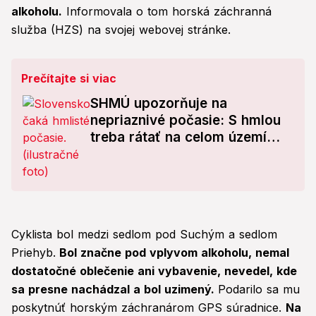
alkoholu.
Informovala o tom horská záchranná
služba (HZS) na svojej webovej stránke.
Prečítajte si viac
SHMÚ upozorňuje na
nepriaznivé počasie: S hmlou
treba rátať na celom území
Slovenska!
Cyklista bol medzi sedlom pod Suchým a sedlom
Priehyb.
Bol značne pod vplyvom alkoholu, nemal
dostatočné oblečenie ani vybavenie, nevedel, kde
sa presne nachádzal a bol uzimený.
Podarilo sa mu
poskytnúť horským záchranárom GPS súradnice.
Na