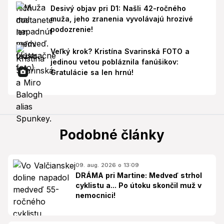
Desivý objav pri D1: Našli 42-ročného
muža, jeho zranenia vyvolávajú hrozivé
podozrenie!
Veľký krok? Kristína Svarinská FOTO a
jedinou vetou pobláznila fanúšikov:
Gratulácie sa len hrnú!
Podobné články
09. aug. 2026 o 13:09
DRÁMA pri Martine: Medveď strhol
cyklistu a... Po útoku skončil muž v
nemocnici!