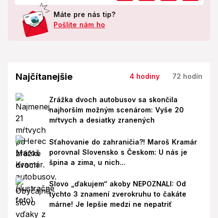
Máte pre nás tip?
Pošlite nám ho
Najčítanejšie
4 hodiny
72 hodín
Zrážka dvoch autobusov sa skončila
najhorším možným scenárom: Vyše 20
mŕtvych a desiatky zranených
Sťahovanie do zahraničia?! Maroš Kramár
porovnal Slovensko s Českom: U nás je
špina a zima, u nich...
Slovo „ďakujem“ akoby NEPOZNALI: Od
týchto 3 znamení zverokruhu to čakáte
márne! Je lepšie medzi ne nepatriť