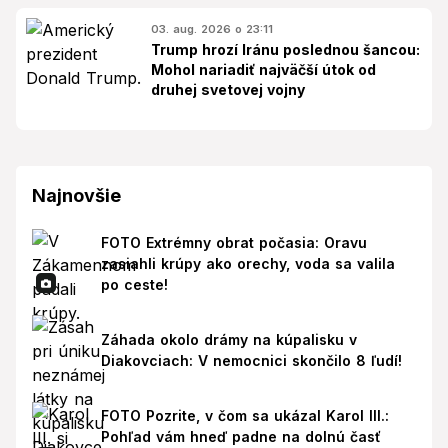
03. aug. 2026 o 23:11
Trump hrozí Iránu poslednou šancou:
Mohol nariadiť najväčší útok od
druhej svetovej vojny
Najnovšie
FOTO Extrémny obrat počasia: Oravu
zasiahli krúpy ako orechy, voda sa valila
po ceste!
Záhada okolo drámy na kúpalisku v
Diakovciach: V nemocnici skončilo 8 ľudí!
FOTO Pozrite, v čom sa ukázal Karol III.:
Pohľad vám hneď padne na dolnú časť