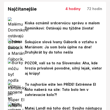
Najčítanejšie
4 hodiny
72 hodín
Kiska oznámil srdcervúcu správu o malom
Dominikovi: Ostávajú mu týždne života!
Šokujúce slová Ivany Gáborík o vzťahu s
Mariánom: Ja som bola úplne na dne!
Druhýkrát by do toho nešla
POZOR, valí sa to na Slovensko: Aha, kde
hrozia prívalové povodne, silný lejak, vietor
aj krúpy!
To najhoršie ešte len PRÍDE! Extrémne El
Niño naberá na sile: Toto bolo len v
zahrievacie kolo?!
Matej Landl má toho dosť: Svojho nástupcu