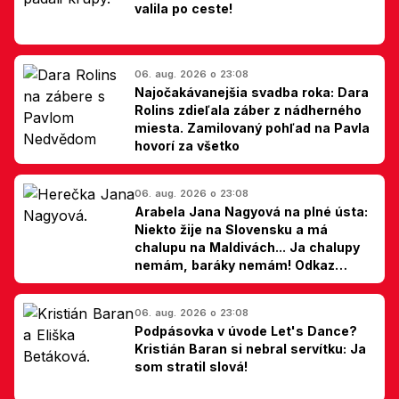
valila po ceste!
06. aug. 2026 o 23:08
Najočakávanejšia svadba roka: Dara
Rolins zdieľala záber z nádherného
miesta. Zamilovaný pohľad na Pavla
hovorí za všetko
06. aug. 2026 o 23:08
Arabela Jana Nagyová na plné ústa:
Niekto žije na Slovensku a má
chalupu na Maldivách... Ja chalupy
nemám, baráky nemám! Odkaz
Slovákom
06. aug. 2026 o 23:08
Podpásovka v úvode Let's Dance?
Kristián Baran si nebral servítku: Ja
som stratil slová!