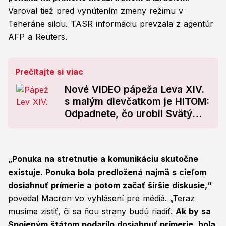
Varoval tiež pred vynútením zmeny režimu v
Teheráne silou. TASR informáciu prevzala z agentúr
AFP a Reuters.
Prečítajte si viac
Nové VIDEO pápeža Leva XIV.
s malým dievčatkom je HITOM:
Odpadnete, čo urobil Svätý
Otec!
„Ponuka na stretnutie a komunikáciu skutočne
existuje. Ponuka bola predložená najmä s cieľom
dosiahnuť prímerie a potom začať širšie diskusie,“
povedal Macron vo vyhlásení pre médiá. „Teraz
musíme zistiť, či sa ňou strany budú riadiť.
Ak by sa
Spojeným štátom podarilo dosiahnuť prímerie, bola