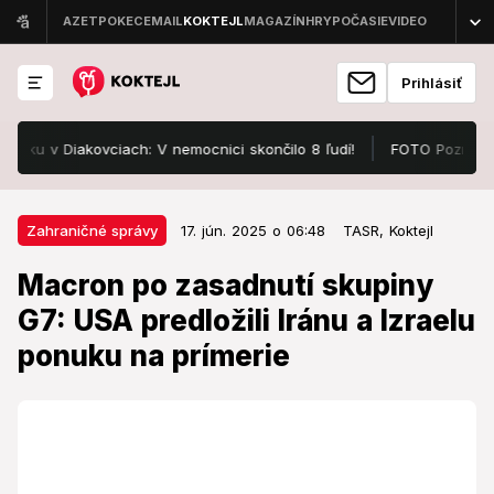
Prihlásiť
u v Diakovciach: V nemocnici skončilo 8 ľudí!
FOTO Pozrite, v čo
17. jún. 2025 o 06:48
Zahraničné správy
Zahraničné správy
17. jún. 2025 o 06:48
TASR,
Koktejl
Macron po zasadnutí skupiny G7:
Macron po zasadnutí skupiny
USA predložili Iránu a Izraelu
G7: USA predložili Iránu a Izraelu
ponuku na prímerie
ponuku na prímerie
Francúzsky prezident varoval pred vynútením zmeny
režimu v Teheráne silou.