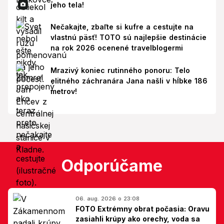
jeho tela!
Nečakajte, zbaľte si kufre a cestujte na
vlastnú päsť! TOTO sú najlepšie destinácie
na rok 2026 ocenené travelblogermi
Mrazivý koniec rutinného ponoru: Telo
elitného záchranára Jana našli v hĺbke 186
metrov!
Odporúčame
06. aug. 2026 o 23:08
FOTO Extrémny obrat počasia: Oravu
zasiahli krúpy ako orechy, voda sa