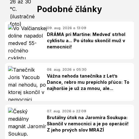
Podobné články
09. aug. 2026 o 13:09
DRÁMA pri Martine: Medveď strhol
cyklistu a... Po útoku skončil muž v
nemocnici!
08. aug. 2026 o 05:30
Vážna nehoda tanečníka z Let’s
Dance, rebro mu prepichlo pľúco: To
najhoršie je už za mnou, ale...
07. aug. 2026 o 22:09
Brutálny útok na Jaromíra Soukupa:
Skončil v nemocnici a je po operácii!
Z jeho prvých slov MRAZÍ