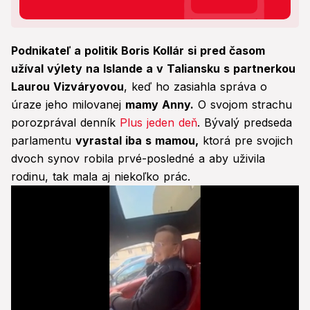
Podnikateľ a politik Boris Kollár si pred časom
užíval výlety na Islande a v Taliansku s partnerkou
Laurou Vizváryovou
, keď ho zasiahla správa o
úraze jeho milovanej
mamy Anny.
O svojom strachu
porozprával denník
Plus jeden deň
. Bývalý predseda
parlamentu
vyrastal iba s mamou,
ktorá pre svojich
dvoch synov robila prvé-posledné a aby uživila
rodinu, tak mala aj niekoľko prác.