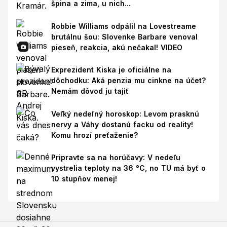
špina a zima, u nich...
Robbie Williams odpálil na Lovestreame
brutálnu šou: Slovenke Barbare venoval
pieseň, reakcia, akú nečakal! VIDEO
Exprezident Kiska je oficiálne na
dôchodku: Aká penzia mu cinkne na účet?
Nemám dôvod ju tajiť
Veľký nedeľný horoskop: Levom prasknú
nervy a Váhy dostanú facku od reality!
Komu hrozí preťaženie?
Pripravte sa na horúčavy: V nedeľu
vystrelia teploty na 36 °C, no TU má byť o
10 stupňov menej!