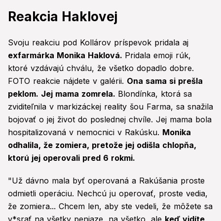
Reakcia Haklovej
Svoju reakciu pod Kollárov príspevok pridala aj
exfarmárka Monika Haklová.
Pridala emoji rúk,
ktoré vzdávajú chválu, že všetko dopadlo dobre.
FOTO reakcie nájdete v galérii.
Ona sama si prešla
peklom. Jej mama zomrela.
Blondínka, ktorá sa
zviditeľnila v markizáckej reality šou Farma, sa snažila
bojovať o jej život do poslednej chvíle. Jej mama bola
hospitalizovaná v nemocnici v Rakúsku.
Monika
odhalila, že zomiera, pretože jej odišla chlopňa,
ktorú jej operovali pred 6 rokmi.
"Už dávno mala byť operovaná a Rakúšania proste
odmietli operáciu. Nechcú ju operovať, proste vedia,
že zomiera... Chcem len, aby ste vedeli, že môžete sa
v*srať na všetky peniaze, na všetko, ale
keď vidíte,