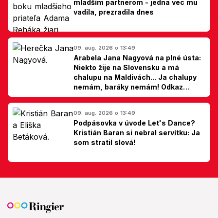
mladším partnerom - jedna vec mu
vadila, prezradila dnes
09. aug. 2026 o 13:49
Arabela Jana Nagyová na plné ústa:
Niekto žije na Slovensku a má
chalupu na Maldivách... Ja chalupy
nemám, baráky nemám! Odkaz
Slovákom
09. aug. 2026 o 13:49
Podpásovka v úvode Let's Dance?
Kristián Baran si nebral servítku: Ja
som stratil slová!