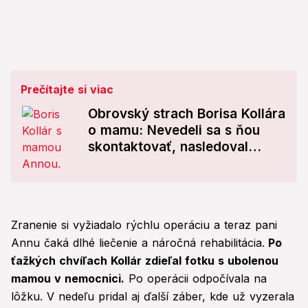
Prečítajte si viac
Obrovský strach Borisa Kollára
o mamu: Nevedeli sa s ňou
skontaktovať, nasledoval
desivý pohľad! Okamžitá
operácia...
Zranenie si vyžiadalo rýchlu operáciu a teraz pani
Annu čaká dlhé liečenie a náročná rehabilitácia.
Po
ťažkých chvíľach Kollár zdieľal fotku s ubolenou
mamou v nemocnici.
Po operácii odpočívala na
lôžku. V nedeľu pridal aj ďalší záber, kde už vyzerala