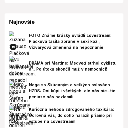
Najnovšie
FOTO Známe krásky ovládli Lovestream:
Plačková tasila zbrane v sexi koži,
Vizváryová zmenená na nepoznanie!
DRÁMA pri Martine: Medveď strhol cyklistu
a... Po útoku skončil muž v nemocnici!
Noga so Skúcaným o veľkých oslavách
HZDS: Oni kúpili všetkých, ale nás nie...tie
peniaze nás nezlomili!
Kuriózna nehoda zdrogovaného taxikára:
Odrovná vás, do čoho narazil priamo pri
vstupe na Lovestream!