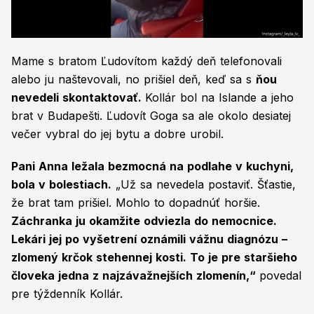
0
seconds
Mame s bratom Ľudovítom každý deň telefonovali
of
38
alebo ju naštevovali, no prišiel deň, keď sa s
ňou
seconds
nevedeli skontaktovať.
Kollár bol na Islande a jeho
brat v Budapešti. Ľudovít Goga sa ale okolo desiatej
večer vybral do jej bytu a dobre urobil.
Pani Anna ležala bezmocná na podlahe v kuchyni,
bola v bolestiach.
„Už sa nevedela postaviť. Šťastie,
že brat tam prišiel. Mohlo to dopadnúť horšie.
Záchranka ju okamžite odviezla do nemocnice.
Lekári jej po vyšetrení oznámili vážnu diagnózu –
zlomený krčok stehennej kosti. To je pre staršieho
človeka jedna z najzávažnejších zlomenín,“
povedal
pre týždenník Kollár.