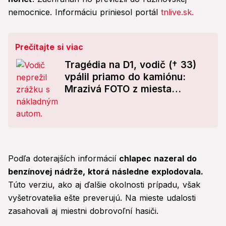
nemocnice. Informáciu priniesol portál
tnlive.sk.
Prečítajte si viac
Tragédia na D1, vodič († 33)
vpálil priamo do kamiónu:
Mrazivá FOTO z miesta
nehody!
Podľa doterajších informácií
chlapec nazeral do
benzínovej nádrže, ktorá následne explodovala.
Túto verziu, ako aj ďalšie okolnosti prípadu, však
vyšetrovatelia ešte preverujú. Na mieste udalosti
zasahovali aj miestni dobrovoľní hasiči.