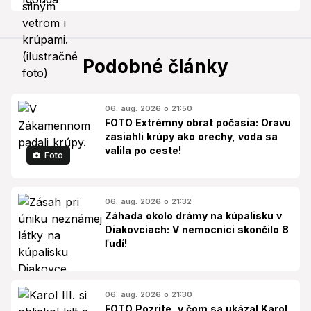
Podobné články
06. aug. 2026 o 21:50
FOTO Extrémny obrat počasia: Oravu
zasiahli krúpy ako orechy, voda sa
valila po ceste!
Foto
06. aug. 2026 o 21:32
Záhada okolo drámy na kúpalisku v
Diakovciach: V nemocnici skončilo 8
ľudí!
06. aug. 2026 o 21:30
FOTO Pozrite, v čom sa ukázal Karol