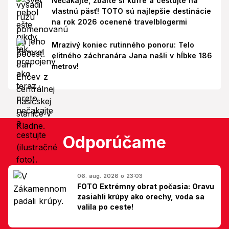
Nečakajte, zbaľte si kufre a cestujte na
vlastnú päsť! TOTO sú najlepšie destinácie
na rok 2026 ocenené travelblogermi
Mrazivý koniec rutinného ponoru: Telo
elitného záchranára Jana našli v hĺbke 186
metrov!
Odporúčame
06. aug. 2026 o 23:03
FOTO Extrémny obrat počasia: Oravu
zasiahli krúpy ako orechy, voda sa
valila po ceste!