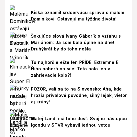
Kiska oznámil srdcervúcu správu o malom
Dominikovi: Ostávajú mu týždne života!
Šokujúce slová Ivany Gáborík o vzťahu s
Mariánom: Ja som bola úplne na dne!
Druhýkrát by do toho nešla
To najhoršie ešte len PRÍDE! Extrémne El
Niño naberá na sile: Toto bolo len v
zahrievacie kolo?!
POZOR, valí sa to na Slovensko: Aha, kde
hrozia prívalové povodne, silný lejak, vietor
aj krúpy!
Matej Landl má toho dosť: Svojho nástupcu
Igondu v STVR vybavil jednou vetou