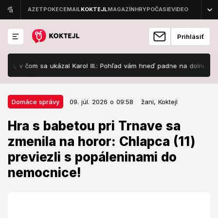
Prihlásiť
 v čom sa ukázal Karol III.: Pohľad vám hneď padne na dolnú časť jeh
09. júl. 2026 o 09:58
Domáce správy
Domáce správy
09. júl. 2026 o 09:58
žani,
Koktejl
Hra s babetou pri Trnave sa
Hra s babetou pri Trnave sa
zmenila na horor: Chlapca (11)
zmenila na horor: Chlapca (11)
previezli s popáleninami do
previezli s popáleninami do
nemocnice!
nemocnice!
Záchranári ho previezli do ružinovskej nemocnice.