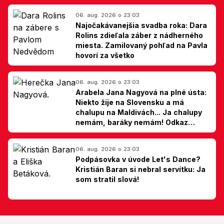
06. aug. 2026 o 23:03
Najočakávanejšia svadba roka: Dara
Rolins zdieľala záber z nádherného
miesta. Zamilovaný pohľad na Pavla
hovorí za všetko
06. aug. 2026 o 23:03
Arabela Jana Nagyová na plné ústa:
Niekto žije na Slovensku a má
chalupu na Maldivách... Ja chalupy
nemám, baráky nemám! Odkaz
Slovákom
06. aug. 2026 o 23:03
Podpásovka v úvode Let's Dance?
Kristián Baran si nebral servítku: Ja
som stratil slová!