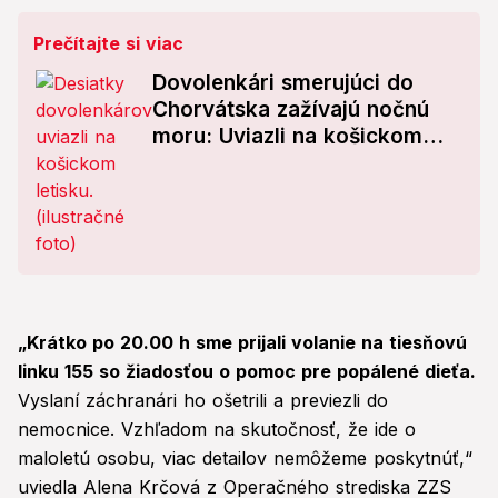
Prečítajte si viac
Dovolenkári smerujúci do
Chorvátska zažívajú nočnú
moru: Uviazli na košickom
letisku, čakajú už hodiny!
„Krátko po 20.00 h sme prijali volanie na tiesňovú
linku 155 so žiadosťou o pomoc pre popálené dieťa.
Vyslaní záchranári ho ošetrili a previezli do
nemocnice. Vzhľadom na skutočnosť, že ide o
maloletú osobu, viac detailov nemôžeme poskytnúť,“
uviedla Alena Krčová z Operačného strediska ZZS