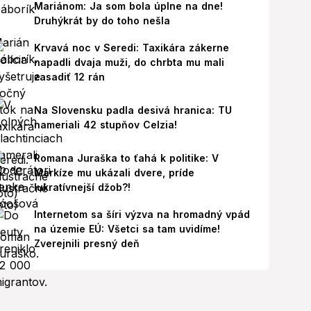
Mariánom: Ja som bola úplne na dne!
Druhýkrát by do toho nešla
Krvavá noc v Seredi: Taxikára zákerne
napadli dvaja muži, do chrbta mu mali
zasadiť 12 rán
Na Slovensku padla desivá hranica: TU
nameriali 42 stupňov Celzia!
Romana Juraška to ťahá k politike: V
Markíze mu ukázali dvere, príde
lukratívnejší džob?!
Internetom sa šíri výzva na hromadný vpád
na územie EÚ: Všetci sa tam uvidíme!
Zverejnili presný deň