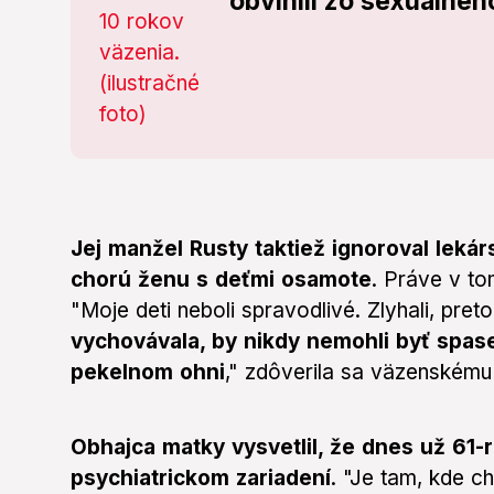
obvinili zo sexuálne
Jej manžel Rusty taktiež ignoroval leká
chorú ženu s deťmi osamote
. Práve v to
"Moje deti neboli spravodlivé. Zlyhali, pre
vychovávala, by nikdy nemohli byť spase
pekelnom ohni
," zdôverila sa väzenskému
Obhajca matky vysvetlil, že dnes už 61-r
psychiatrickom zariadení
. "Je tam, kde c