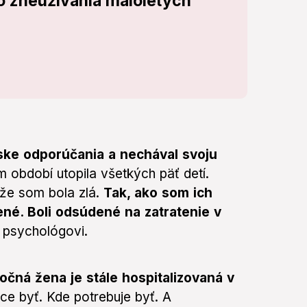
ho zneužívania maloletých
rske odporúčania a nechával svoju
m období utopila všetkých päť detí.
tože som bola zlá.
Tak, ako som ich
né. Boli odsúdené na zatratenie v
 psychológovi.
očná žena je stále hospitalizovaná v
hce byť. Kde potrebuje byť. A