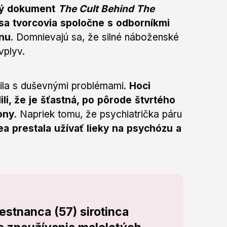
vý dokument
The Cult Behind The
 sa tvorcovia spoločne s odborníkmi
inu
. Domnievajú sa, že silné náboženské
vplyv.
ila s duševnými problémami.
Hoci
ili, že je šťastná, po pôrode štvrtého
ony
. Napriek tomu, že psychiatrička páru
a prestala užívať lieky na psychózu a
stnanca (57) sirotinca