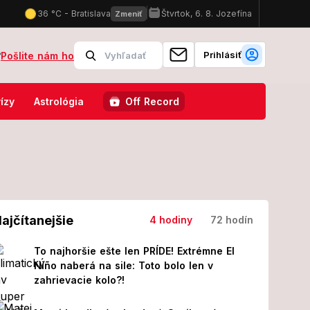
Prihlásiť
?
Pošlite nám ho
vaja muži, do chrbta mu mali zasadiť 12 rán
Na Slovensku padla d
ízy
Astrológia
Off Record
ajčítanejšie
4 hodiny
72 hodín
To najhoršie ešte len PRÍDE! Extrémne El
Niño naberá na sile: Toto bolo len v
zahrievacie kolo?!