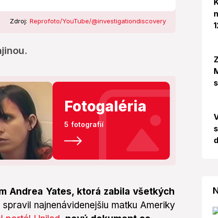
K
n
Zdroj:
Reprofoto/YouTube/@investigationdiscovery
1
jinou.
Z
M
Fotogaléria
5 fotografií
s
d
N
 Andrea Yates, ktorá zabila všetkých
j spravil najnenávidenejšiu matku Ameriky