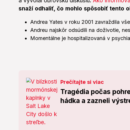
a vyvolal obrovskú diskusiu.
Ako informoval
snaží odhaliť, čo mohlo spôsobiť tento 
Andrea Yates v roku 2001 zavraždila všet
Andreu najskôr odsúdili na doživotie, nes
Momentálne je hospitalizovaná v psychiat
Prečítajte si viac
Tragédia počas pohre
hádka a zazneli výstr