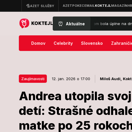
⏰
Aktuálne
y Gáborík o vzťahu s Mariánom: Ja som bola úplne na dne! Druhýkrát 
Domov
Celebrity
Slovensko
Zahraniči
Zaujímavosti
12. jan. 2026 o 17:00
Miloš Audi,
Kokt
Andrea utopila svo
12. jan. 2026 o 17:00
Zaujímavosti
detí: Strašné odhal
Andrea utopil
matke po 25 rokoch