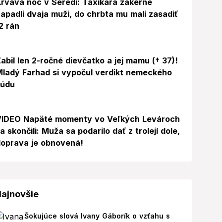
rvavá noc v Seredi: Taxikára zákerne
apadli dvaja muži, do chrbta mu mali zasadiť
2 rán
abil len 2-ročné dievčatko a jej mamu († 37)!
ladý Farhad si vypočul verdikt nemeckého
súdu
Video
VIDEO Napäté momenty vo Veľkých Levároch
a skončili: Muža sa podarilo dať z trolejí dole,
oprava je obnovená!
ajnovšie
Šokujúce slová Ivany Gáborík o vzťahu s