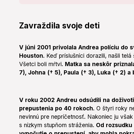
Zavraždila svoje deti
V júni 2001 privolala Andrea políciu d
Houston
. Keď príslušníci dorazili, našli tel
Všetci boli mŕtvi.
Matka sa neskôr priznal
7), Johna († 5), Paula († 3), Luka († 2) 
V roku 2002 Andreu odsúdili na doživ
prepustenia po 40 rokoch
. O štyri roky 
nevinnú pre nepríčetnosť. Nakoniec ju však 
s nízkym stupňom stráženia.
Od rozsudku 
vypočutie o prepustení, aby mohla pokra