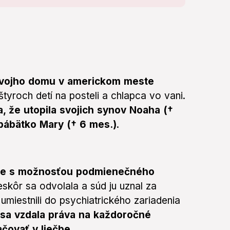
o svojho domu v americkom meste
á štyroch detí na posteli a chlapca vo vani.
a, že utopila svojich synov Noaha (†
a bábätko Mary († 6 mes.)
.
otie s možnosťou podmienečného
neskôr sa odvolala a súd ju uznal za
umiestnili do psychiatrického zariadenia
sa vzdala práva na každoročné
čovať v liečbe
.