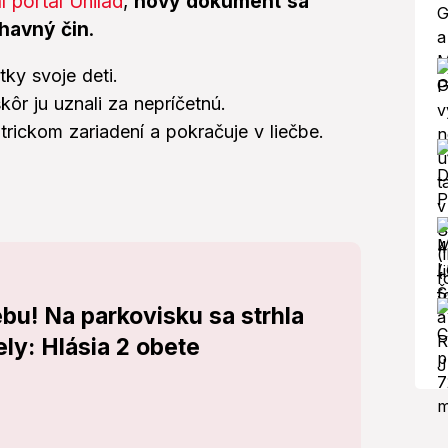
 portál Unilad
,
nový dokument sa
ohavný čin
.
ky svoje deti.
kôr ju uznali za nepríčetnú.
rickom zariadení a pokračuje v liečbe.
bu! Na parkovisku sa strhla
ely: Hlásia 2 obete