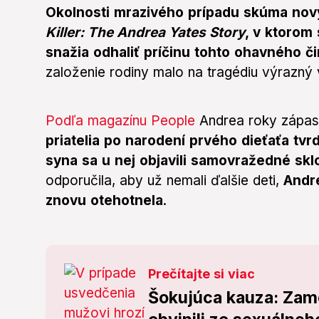
Okolnosti mrazivého prípadu skúma no
Killer: The Andrea Yates Story
, v ktorom
snažia odhaliť príčinu tohto ohavného č
založenie rodiny malo na tragédiu výrazný 
Podľa magazínu People
Andrea roky zápas
priatelia po narodení prvého dieťaťa tvrd
syna sa u nej objavili samovražedné skl
odporučila, aby už nemali ďalšie deti,
Andre
znovu otehotnela
.
Prečítajte si viac
Šokujúca kauza: Zame