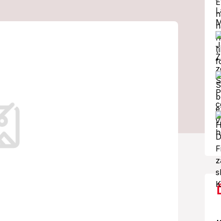
Strašné
krkavčej matke
!
u krajinou.