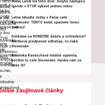
Matej Landl má toho dosť: Svojho nástupcu
Igondu v STVR vybavil jednou vetou
Letné lákadlo Jožky z Pečie celé
Slovensko: TENTO koláč upečiete ľavou
zadnou!
Dočkáme sa KONEČNE dažďa a ochladenia?
Štvrtková predpoveď odhaľuje, čo čaká
Slovensko
Dominika Kavaschová totálne vypenila,
pocítilo to celé Slovensko: Hanba vám za
vaše lži!
Ďalšie zaujímavé články