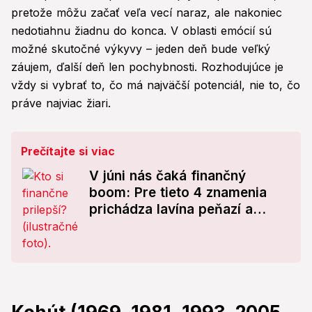
pretože môžu začať veľa vecí naraz, ale nakoniec
nedotiahnu žiadnu do konca. V oblasti emócií sú
možné skutočné výkyvy – jeden deň bude veľký
záujem, ďalší deň len pochybnosti. Rozhodujúce je
vždy si vybrať to, čo má najväčší potenciál, nie to, čo
práve najviac žiari.
Prečítajte si viac
V júni nás čaká finančný
boom: Pre tieto 4 znamenia
prichádza lavína peňazí a
šťastia! Ste medzi nimi aj vy?