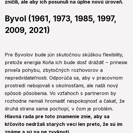
zničili, ale aby ich posunuli na úplne novú úroveň.
Byvol (1961, 1973, 1985, 1997,
2009, 2021)
Pre Byvolov bude jún skutočnou skúškou flexibility,
pretože energia Koňa ich bude dosť dráždiť – prinesie
priveľa pohybu, zbytočných rozhovorov a
nepredvídateľnosti. Odporúča sa, aby v pracovnom
prostredí nebojovali s okolnosťami, ale našli nový
spôsob pôsobenia. Vo vzťahoch s partnerom by
rozhodne nemali hromadiť nespokojnosť a čakať, že
druhá strana sama pochopí, v čom je problém.
Hlavná rada pre toto znamenie znie, aby sa
kŕčovito nedržali starých vecí len preto, že sú im
známe a sú na ne zvyknutí.