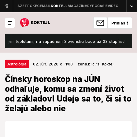
Prihlásiť
eplotami, na západnom Slovensku bude až 33 stupňov!
Spojené štá
02. jún. 2026 o 11:00
Astrológia
Astrológia
02. jún. 2026 o 11:00
zena.blic.rs,
Koktejl
Čínsky horoskop na JÚN odhaľuje,
Čínsky horoskop na JÚN
komu sa zmení život od základov!
odhaľuje, komu sa zmení život
Udeje sa to, či si to želajú alebo
od základov! Udeje sa to, či si to
nie
želajú alebo nie
Toto je mesiac, kedy sa váš každodenný život môže
zmeniť rýchlejšie, než stihnete dopiť rannú kávu.