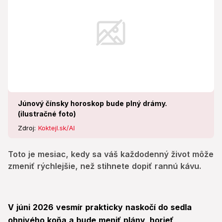
Júnový čínsky horoskop bude plný drámy.
(ilustračné foto)
Zdroj:
Koktejl.sk/AI
Toto je mesiac, kedy sa váš každodenný život môže
zmeniť rýchlejšie, než stihnete dopiť rannú kávu.
V júni 2026 vesmír prakticky naskočí do sedla
ohnivého koňa a bude meniť plány, horieť