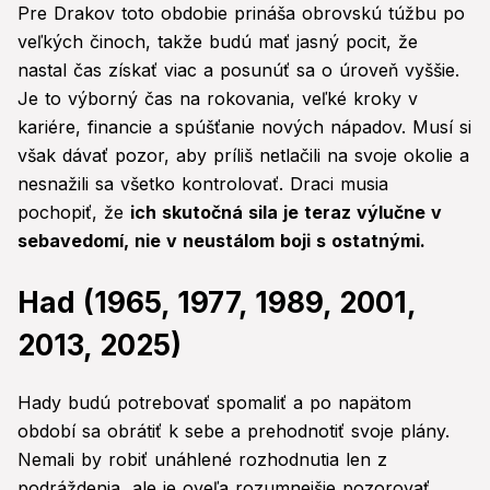
Pre Drakov toto obdobie prináša obrovskú túžbu po
veľkých činoch, takže budú mať jasný pocit, že
nastal čas získať viac a posunúť sa o úroveň vyššie.
Je to výborný čas na rokovania, veľké kroky v
kariére, financie a spúšťanie nových nápadov. Musí si
však dávať pozor, aby príliš netlačili na svoje okolie a
nesnažili sa všetko kontrolovať. Draci musia
pochopiť, že
ich skutočná sila je teraz výlučne v
sebavedomí, nie v neustálom boji s ostatnými.
Had (1965, 1977, 1989, 2001,
2013, 2025)
Hady budú potrebovať spomaliť a po napätom
období sa obrátiť k sebe a prehodnotiť svoje plány.
Nemali by robiť unáhlené rozhodnutia len z
podráždenia, ale je oveľa rozumnejšie pozorovať,