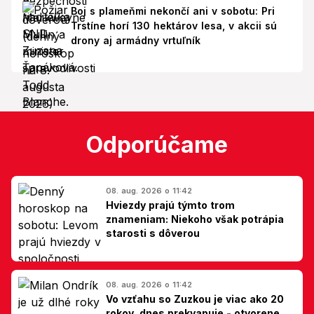
Boj s plameňmi nekončí ani v sobotu: Pri
Trstíne horí 130 hektárov lesa, v akcii sú
drony aj armádny vrtuľník
Odporúčame
08. aug. 2026 o 11:42
Hviezdy prajú týmto trom
znameniam: Niekoho však potrápia
starosti s dôverou
08. aug. 2026 o 11:42
Vo vzťahu so Zuzkou je viac ako 20
rokov, dnes prekvapuje - otvorene