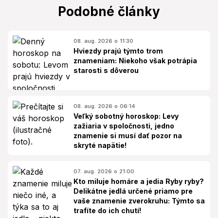
Podobné články
08. aug. 2026 o 11:30
Hviezdy prajú týmto trom
znameniam: Niekoho však potrápia
starosti s dôverou
08. aug. 2026 o 06:14
Veľký sobotný horoskop: Levy
zažiaria v spoločnosti, jedno
znamenie si musí dať pozor na
skryté napätie!
07. aug. 2026 o 21:00
Kto miluje homáre a jedia Ryby ryby?
Delikátne jedlá určené priamo pre
vaše znamenie zverokruhu: Týmto sa
trafíte do ich chutí!