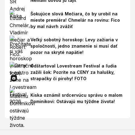
Nemám dôvod ju tajiť
Šokujúce slová Mečiara, čo by urobil na
mieste premiéra! Chmelár na rovinu: Fico
by mal návrh zvážiť
Veľký sobotný horoskop: Levy zažiaria v
spoločnosti, jedno znamenie si musí dať
pozor na skryté napätie!
Odštartoval Lovestream Festival a ľudia
zažili šok: Pozrite na CENY za halušky,
strapačky či pirohy! FOTO
Kiska oznámil srdcervúcu správu o malom
Dominikovi: Ostávajú mu týždne života!