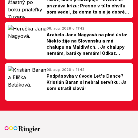
priznáva krízu: Presne v túto chvíľu
som vedel, že doma to nie je dobré,
hovorí Milan Ondrík
08. aug. 2026 o 11:42
Arabela Jana Nagyová na plné ústa:
Niekto žije na Slovensku a má
chalupu na Maldivách... Ja chalupy
nemám, baráky nemám! Odkaz
Slovákom
08. aug. 2026 o 11:42
Podpásovka v úvode Let's Dance?
Kristián Baran si nebral servítku: Ja
som stratil slová!