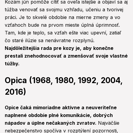
Kozám jún pomôže cítiť sa oveľa istejšie a objaví sa aj
túžba venovať sa svojmu vzhľadu, učeniu a tvorivej
práci. Je to skvelé obdobie na mierne zmeny a vo
vzťahoch bude na prvom mieste úplná úprimnosť.
Tam, kde je teplo, sa vzťah ešte viac upevní, zatiaľ
čo staré ilúzie sa nenávratne rozplynú.
Najdôležitejšia rada pre kozy je, aby konečne
prestali znehodnocovať a zmenšovať svoje vlastné
túžby.
Opica (1968, 1980, 1992, 2004,
2016)
Opice čaká mimoriadne aktívne a neuveriteľne
naplnené obdobie plné komunikácie, dobrých
nápadov a úplne nečakaných zvratov.
Najväčšie
nebezpečenstvo spočíva v rozptýlení pozornosti,