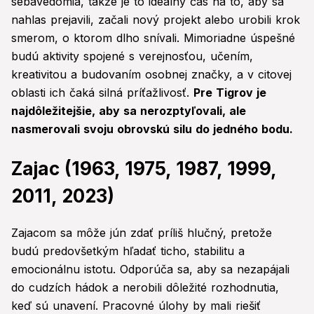
sebavedomia, takže je to ideálny čas na to, aby sa
nahlas prejavili, začali nový projekt alebo urobili krok
smerom, o ktorom dlho snívali. Mimoriadne úspešné
budú aktivity spojené s verejnosťou, učením,
kreativitou a budovaním osobnej značky, a v citovej
oblasti ich čaká silná príťažlivosť.
Pre Tigrov je
najdôležitejšie, aby sa nerozptyľovali, ale
nasmerovali svoju obrovskú silu do jedného bodu.
Zajac (1963, 1975, 1987, 1999,
2011, 2023)
Zajacom sa môže jún zdať príliš hlučný, pretože
budú predovšetkým hľadať ticho, stabilitu a
emocionálnu istotu. Odporúča sa, aby sa nezapájali
do cudzích hádok a nerobili dôležité rozhodnutia,
keď sú unavení. Pracovné úlohy by mali riešiť