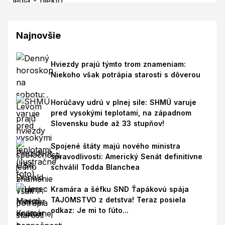
Najnovšie
Hviezdy prajú týmto trom znameniam:
Niekoho však potrápia starosti s dôverou
Horúčavy udrú v plnej sile: SHMÚ varuje
pred vysokými teplotami, na západnom
Slovensku bude až 33 stupňov!
Spojené štáty majú nového ministra
spravodlivosti: Americký Senát definitívne
schválil Todda Blanchea
Kramára a šéfku SND Ťapákovú spája
TAJOMSTVO z detstva! Teraz posiela
odkaz: Je mi to ľúto...