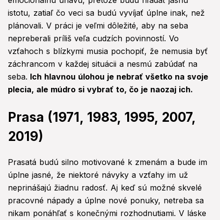
emocionálnu únavu, pretože budú hľadať jasnú
istotu, zatiaľ čo veci sa budú vyvíjať úplne inak, než
plánovali. V práci je veľmi dôležité, aby na seba
nepreberali príliš veľa cudzích povinností. Vo
vzťahoch s blízkymi musia pochopiť, že nemusia byť
záchrancom v každej situácii a nesmú zabúdať na
seba.
Ich hlavnou úlohou je nebrať všetko na svoje
plecia, ale múdro si vybrať to, čo je naozaj ich.
Prasa (1971, 1983, 1995, 2007,
2019)
Prasatá budú silno motivované k zmenám a bude im
úplne jasné, že niektoré návyky a vzťahy im už
neprinášajú žiadnu radosť. Aj keď sú možné skvelé
pracovné nápady a úplne nové ponuky, netreba sa
nikam ponáhľať s konečnými rozhodnutiami. V láske