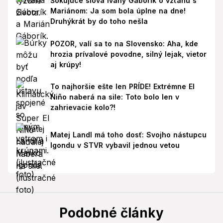
Šokujúce slová Ivany Gáborík o vzťahu s
Mariánom: Ja som bola úplne na dne!
Druhýkrát by do toho nešla
POZOR, valí sa to na Slovensko: Aha, kde
hrozia prívalové povodne, silný lejak, vietor
aj krúpy!
To najhoršie ešte len PRÍDE! Extrémne El
Niño naberá na sile: Toto bolo len v
zahrievacie kolo?!
Matej Landl má toho dosť: Svojho nástupcu
Igondu v STVR vybavil jednou vetou
Podobné články