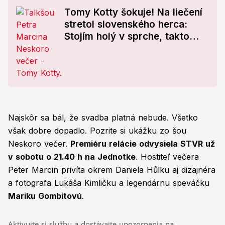
Tomy Kotty šokuje! Na liečení
stretol slovenského herca:
Stojím holý v sprche, takto
tam šúroval dlážku...
Najskôr sa bál, že svadba platná nebude. Všetko
však dobre dopadlo. Pozrite si ukážku zo šou
Neskoro večer.
Premiéru relácie odvysiela STVR už
v sobotu o 21.40 h na Jednotke
. Hostiteľ večera
Peter Marcin privíta okrem Daniela Hůlku aj dizajnéra
a fotografa Lukáša Kimličku a legendárnu speváčku
Mariku Gombitovú
.
Aktivujte si službu a dostávajte upozornenia na