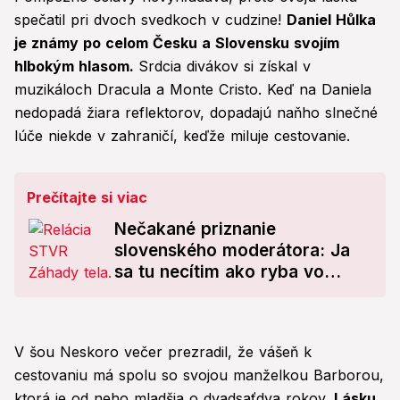
spečatil pri dvoch svedkoch v cudzine!
Daniel Hůlka
je známy po celom Česku a Slovensku svojím
hlbokým hlasom.
Srdcia divákov si získal v
muzikáloch Dracula a Monte Cristo. Keď na Daniela
nedopadá žiara reflektorov, dopadajú naňho slnečné
lúče niekde v zahraničí, keďže miluje cestovanie.
Prečítajte si viac
Nečakané priznanie
slovenského moderátora: Ja
sa tu necítim ako ryba vo
vode!
V šou Neskoro večer prezradil, že vášeň k
cestovaniu má spolu so svojou manželkou Barborou,
ktorá je od neho mladšia o dvadsaťdva rokov.
Lásku