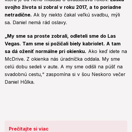
svojho života si zobral v roku 2017, a to poriadne
netradične.
Ak by niekto čakal veľkú svadbu, mýli
sa. Daniel nemá rád oslavy.
„My sme sa proste zobrali, odleteli sme do Las
Vegas. Tam sme si požičali biely kabriolet. A tam
sa dá oženiť normálne pri okienku.
Ako keď idete na
McDrive. Z okienka nás úradníčka oddala. My sme
celú dobu sedeli v aute. A my sme odišli na púšť na
svadobnú cestu,“ zaspomína si v šou Neskoro večer
Daniel Hůlka.
Prečítajte si viac