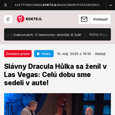
Prihlásiť
 Diakovciach: V nemocnici skončilo 8 ľudí!
FOTO Pozrite, v čom s
15. máj. 2026 o 19:30
Domáce promi
Video
Domáce promi
15. máj. 2026 o 19:30
Koktejl
Slávny Dracula Hůlka sa ženil v
Slávny Dracula Hůlka sa ženil v
Las Vegas: Celú dobu sme sedeli
Las Vegas: Celú dobu sme
v aute!
sedeli v aute!
Bolo to rýchle a efektívne.