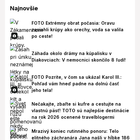
Najnovšie
FOTO Extrémny obrat počasia: Oravu
zasiahli krúpy ako orechy, voda sa valila
po ceste!
Záhada okolo drámy na kúpalisku v
Diakovciach: V nemocnici skončilo 8 ľudí!
FOTO Pozrite, v čom sa ukázal Karol III.:
Pohľad vám hneď padne na dolnú časť
jeho tela!
Nečakajte, zbaľte si kufre a cestujte na
vlastnú päsť! TOTO sú najlepšie destinácie
na rok 2026 ocenené travelblogermi
Mrazivý koniec rutinného ponoru: Telo
elitného záchranára Jana našli v hĺbke 186