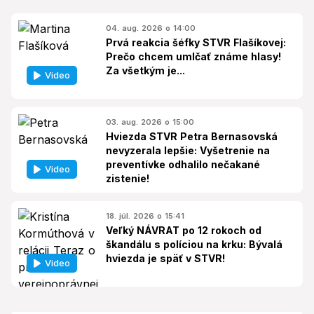
04. aug. 2026 o 14:00
Prvá reakcia šéfky STVR Flašíkovej:
Prečo chcem umlčať známe hlasy!
Za všetkým je...
Video
03. aug. 2026 o 15:00
Hviezda STVR Petra Bernasovská
nevyzerala lepšie: Vyšetrenie na
preventívke odhalilo nečakané
Video
zistenie!
18. júl. 2026 o 15:41
Veľký NÁVRAT po 12 rokoch od
škandálu s políciou na krku: Bývalá
hviezda je späť v STVR!
Video