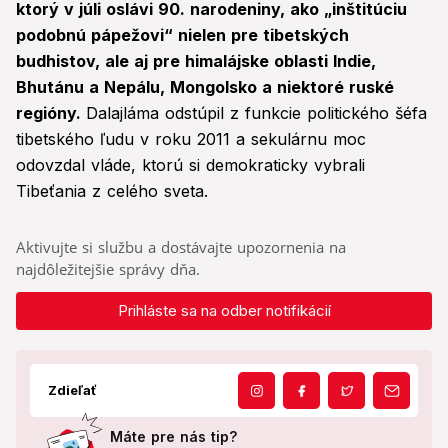
ktorý v júli oslávi 90. narodeniny, ako „inštitúciu
podobnú pápežovi“ nielen pre tibetských
budhistov, ale aj pre himalájske oblasti Indie,
Bhutánu a Nepálu, Mongolsko a niektoré ruské
regióny.
Dalajláma odstúpil z funkcie politického šéfa
tibetského ľudu v roku 2011 a sekulárnu moc
odovzdal vláde, ktorú si demokraticky vybrali
Tibeťania z celého sveta.
Aktivujte si službu a dostávajte upozornenia na
najdôležitejšie správy dňa.
Prihláste sa na odber notifikácií
Zdieľať
Máte pre nás tip?