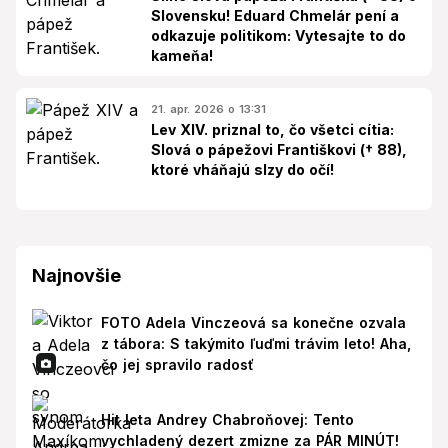
Slovensku! Eduard Chmelár pení a
odkazuje politikom: Vytesajte to do
kameňa!
21. apr. 2026 o 13:31
Lev XIV. priznal to, čo všetci cítia:
Slová o pápežovi Františkovi († 88),
ktoré vháňajú slzy do očí!
Najnovšie
FOTO Adela Vinczeová sa konečne ozvala
z tábora: S takýmito ľuďmi trávim leto! Aha,
čo jej spravilo radosť
Hit leta Andrey Chabroňovej: Tento
vychladený dezert zmizne za PÁR MINÚT!