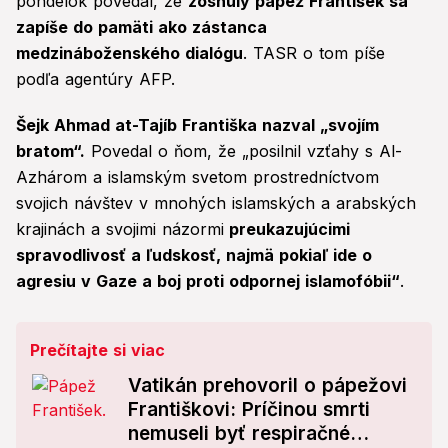
pondelok povedal, že
zosnulý pápež František sa
zapíše do pamäti ako zástanca
medzináboženského dialógu
. TASR o tom píše
podľa agentúry AFP.
Šejk Ahmad at-Tajíb Františka nazval „svojím
bratom“.
Povedal o ňom, že „posilnil vzťahy s Al-
Azhárom a islamským svetom prostredníctvom
svojich návštev v mnohých islamských a arabských
krajinách a svojimi názormi
preukazujúcimi
spravodlivosť a ľudskosť, najmä pokiaľ ide o
agresiu v Gaze a boj proti odpornej islamofóbii“
.
Prečítajte si viac
Vatikán prehovoril o pápežovi
Františkovi: Príčinou smrti
nemuseli byť respiračné