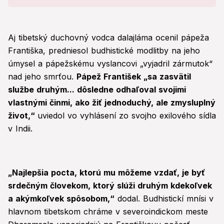
problémy!
Aj tibetský duchovný vodca dalajláma ocenil pápeža
Františka, predniesol budhistické modlitby na jeho
úmysel a pápežskému vyslancovi „vyjadril zármutok“
nad jeho smrťou.
Pápež František „sa zasvätil
službe druhým... dôsledne odhaľoval svojimi
vlastnými činmi, ako žiť jednoduchý, ale zmysluplný
život,“
uviedol vo vyhlásení zo svojho exilového sídla
v Indii.
„Najlepšia pocta, ktorú mu môžeme vzdať, je byť
srdečným človekom, ktorý slúži druhým kdekoľvek
a akýmkoľvek spôsobom,“
dodal. Budhistickí mnísi v
hlavnom tibetskom chráme v severoindickom meste