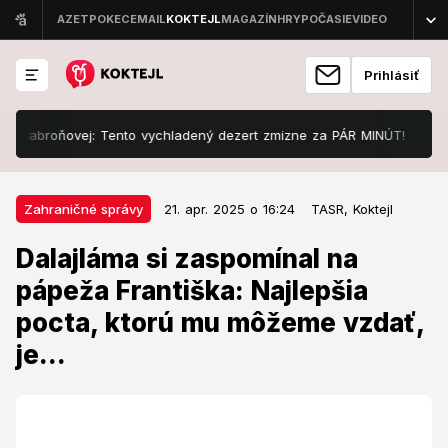
Prihlásiť
abroňovej: Tento vychladený dezert zmizne za PÁR MINÚT!
Štartuj
21. apr. 2025 o 16:24
Zahraničné správy
Zahraničné správy
21. apr. 2025 o 16:24
TASR,
Koktejl
Dalajláma si zaspomínal na
Dalajláma si zaspomínal na
pápeža Františka: Najlepšia pocta,
pápeža Františka: Najlepšia
ktorú mu môžeme vzdať, je...
pocta, ktorú mu môžeme vzdať,
Smrť pápeža má mimoriadny ohlas aj pre
je...
budhistických veriacich.