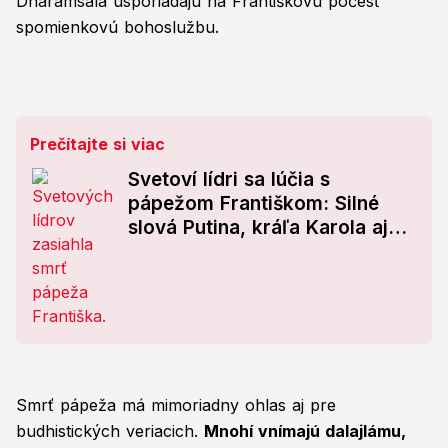
Dharamsala usporiadajú na Františkovu počesť
spomienkovú bohoslužbu.
Prečítajte si viac
Svetoví lídri sa lúčia s
pápežom Františkom: Silné
slová Putina, kráľa Karola aj
Trumpa!
Smrť pápeža má mimoriadny ohlas aj pre
budhistických veriacich.
Mnohí vnímajú dalajlámu,