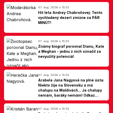
07. aug. 2026 o 15:32
Hit leta Andrey Chabroňovej: Tento
vychladený dezert zmizne za PÁR
MINÚT!
07. aug. 2026 o 15:32
Známy biograf porovnal Dianu, Kate
a Meghan - jednu z nich označil za
nevyužitý potenciál
07. aug. 2026 o 15:32
Arabela Jana Nagyová na plné ústa:
Niekto žije na Slovensku a má
chalupu na Maldivách... Ja chalupy
nemám, baráky nemám! Odkaz
Slovákom
07. aug. 2026 o 15:32