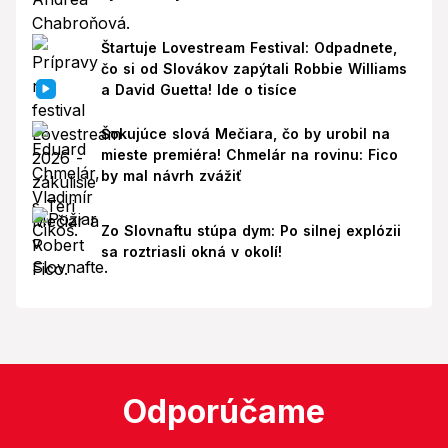
Štartuje Lovestream Festival: Odpadnete,
čo si od Slovákov zapýtali Robbie Williams
a David Guetta! Ide o tisíce
Šokujúce slová Mečiara, čo by urobil na
mieste premiéra! Chmelár na rovinu: Fico
by mal návrh zvážiť
Zo Slovnaftu stúpa dym: Po silnej explózii
sa roztriasli okná v okolí!
Odporúčame