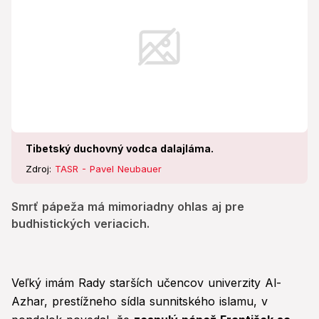
Tibetský duchovný vodca dalajláma.
Zdroj:
TASR - Pavel Neubauer
Smrť pápeža má mimoriadny ohlas aj pre
budhistických veriacich.
Veľký imám Rady starších učencov univerzity Al-
Azhar, prestížneho sídla sunnitského islamu, v