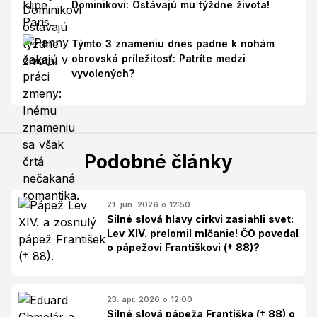
Dominikovi: Ostávajú mu týždne života!
Týmto 3 znameniu dnes padne k nohám
obrovská príležitosť: Patríte medzi
vyvolených?
Podobné články
21. jún. 2026 o 12:50
Silné slová hlavy cirkvi zasiahli svet:
Lev XIV. prelomil mlčanie! ČO povedal
o pápežovi Františkovi († 88)?
23. apr. 2026 o 12:00
Silné slová pápeža Františka († 88) o