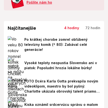
Pošlite nám ho
Najčítanejšie
4 hodiny
72 hodín
Po krátkej chorobe zomrel obľúbený
televízny komik († 80): Zabával celé
generácie!
Vysoké teploty neopustia Slovensko ani v
piatok: Popoludní hrozia lokálne búrky!
FOTO Dcéra Karla Gotta prekvapila novým
videoklipom, maestro by bol pyšný:
Charlotte ukázala obrovský talent priamo v
Paríži!
Kiska oznámil srdcervúcu správu o malom