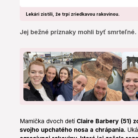
Lekári zistili, že trpí zriedkavou rakovinou.
Jej bežné príznaky mohli byť smrteľné.
Mamička dvoch detí
Claire Barbery (51) z
svojho upchatého nosa a chrápania
. Uk