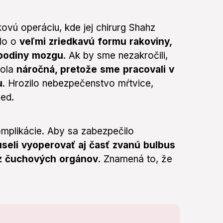
ovú operáciu, kde jej chirurg Shahz
šlo o
veľmi zriedkavú formu rakoviny,
spodiny mozgu
. Ak by sme nezakročili,
bola
náročná, pretože sme pracovali v
u
. Hrozilo nebezpečenstvo mŕtvice,
med.
komplikácie. Aby sa zabezpečilo
seli vyoperovať aj časť zvanú bulbus
e z čuchových orgánov
. Znamená to, že