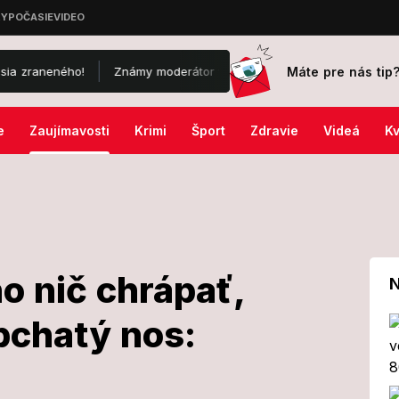
Máte pre nás tip
o!
Známy moderátor vytiahol drsné porovnanie so zahraničím: Ach
e
Zaujímavosti
Krimi
Šport
Zdravie
Videá
Kv
o nič chrápať,
N
pchatý nos:
 ničoho nič