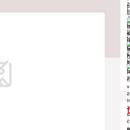
ela si, že má
: RAKOVINA!
eľné.