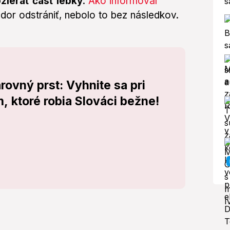
ožierať časť lebky
.
Ako informoval
ádor odstrániť, nebolo to bez následkov.
rovný prst: Vyhnite sa pri
, ktoré robia Slováci bežne!