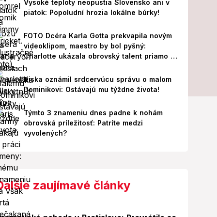
Vysoké teploty neopustia Slovensko ani v
piatok: Popoludní hrozia lokálne búrky!
FOTO Dcéra Karla Gotta prekvapila novým
videoklipom, maestro by bol pyšný:
Charlotte ukázala obrovský talent priamo v
Paríži!
Kiska oznámil srdcervúcu správu o malom
Dominikovi: Ostávajú mu týždne života!
Týmto 3 znameniu dnes padne k nohám
obrovská príležitosť: Patríte medzi
vyvolených?
Ďalšie zaujímavé články