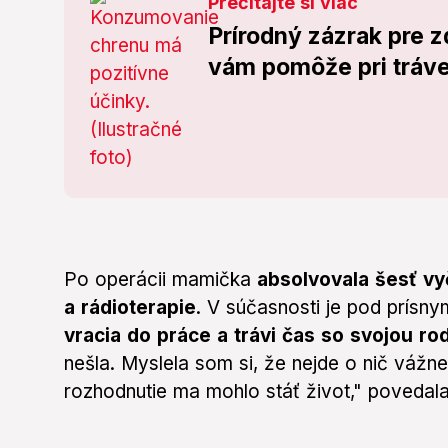
Prečítajte si viac
Prírodný zázrak pre 
vám pomôže pri tráven
Po operácii mamička
absolvovala šesť v
a rádioterapie
. V súčasnosti je pod prísn
vracia do práce a trávi čas so svojou ro
nešla. Myslela som si, že nejde o nič vážne
rozhodnutie ma mohlo stáť život," povedala