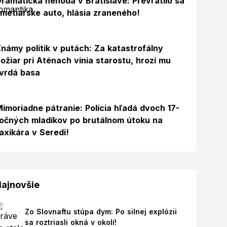
ramatická nehoda v Bratislave: Prevrátilo sa
metiarske auto, hlásia zraneného!
námy politik v putách: Za katastrofálny
ožiar pri Aténach vinia starostu, hrozí mu
vrdá basa
imoriadne pátranie: Polícia hľadá dvoch 17-
očných mladíkov po brutálnom útoku na
axikára v Seredi!
ajnovšie
Zo Slovnaftu stúpa dym: Po silnej explózii
sa roztriasli okná v okolí!