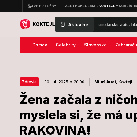
⏰
Aktuálne
á nehoda v Bratislave: Prevrátilo sa smetiarske auto, hlásia zranenéh
Domov
Celebrity
Slovensko
Zahraniči
Zdravie
30. júl. 2025 o 20:00
Miloš Audi,
Koktejl
Žena začala z ničoh
30. júl. 2025 o 20:00
Zdravie
myslela si, že má u
Žena začala z
RAKOVINA!