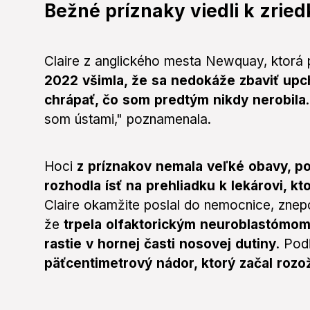
Bežné príznaky viedli k zried
Claire z anglického mesta Newquay, ktorá
2022 všimla, že sa nedokáže zbaviť up
chrápať, čo som predtým nikdy nerobila
som ústami," poznamenala.
Hoci
z príznakov nemala veľké obavy, p
rozhodla ísť na prehliadku k lekárovi, k
Claire okamžite poslal do nemocnice, znepok
že
trpela olfaktorickým neuroblastómom
rastie v hornej časti nosovej dutiny
. Pod
päťcentimetrový nádor, ktorý začal rozo