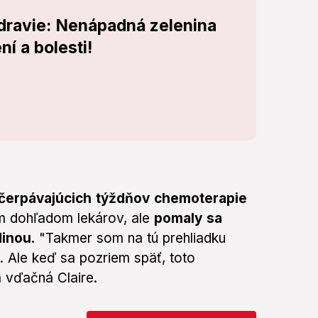
zdravie: Nenápadná zelenina
í a bolesti!
yčerpávajúcich týždňov chemoterapie
ym dohľadom lekárov, ale
pomaly sa
dinou
. "Takmer som na tú prehliadku
. Ale keď sa pozriem späť, toto
 vďačná Claire.