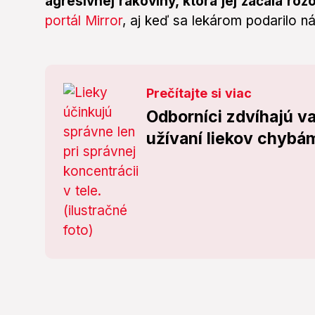
agresívnej rakoviny, ktorá jej začala roz
portál Mirror
, aj keď sa lekárom podarilo n
Prečítajte si viac
Odborníci zdvíhajú va
užívaní liekov chybám