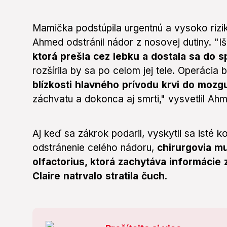
Mamička podstúpila urgentnú a vysoko rizik
Ahmed odstránil nádor z nosovej dutiny. "I
ktorá prešla cez lebku a dostala sa do 
rozšírila by sa po celom jej tele. Operácia 
blízkosti hlavného prívodu krvi do mozg
záchvatu a dokonca aj smrti," vysvetlil Ah
Aj keď sa zákrok podaril, vyskytli sa isté 
odstránenie celého nádoru,
chirurgovia mu
olfactorius, ktorá zachytáva informáci
Claire natrvalo stratila čuch
.