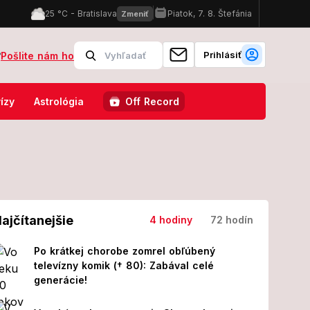
Prihlásiť
?
Pošlite nám ho
, škoda! Slovensko a Singapur majú spoločné len jedno
Známy sl
ízy
Astrológia
Off Record
ajčítanejšie
4 hodiny
72 hodín
Po krátkej chorobe zomrel obľúbený
televízny komik († 80): Zabával celé
generácie!