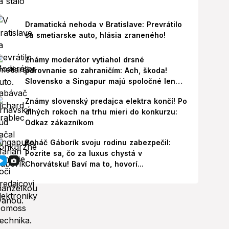
Dramatická nehoda v Bratislave: Prevrátilo
sa smetiarske auto, hlásia zraneného!
Známy moderátor vytiahol drsné
porovnanie so zahraničím: Ach, škoda!
Slovensko a Singapur majú spoločné len
jedno
Známy slovenský predajca elektra končí! Po
dlhých rokoch na trhu mieri do konkurzu:
Odkaz zákazníkom
Boháč Gáborík svoju rodinu zabezpečil:
Pozrite sa, čo za luxus chystá v
Chorvátsku! Baví ma to, hovorí...