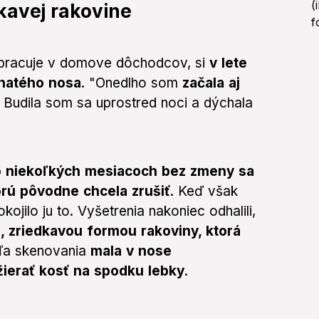
kavej rakovine
 pracuje v domove dôchodcov, si
v lete
chatého nosa
. "Onedlho som
začala aj
. Budila som sa uprostred noci a dýchala
o niekoľkých mesiacoch bez zmeny sa
torú pôvodne chcela zrušiť
. Keď však
ojilo ju to. Vyšetrenia nakoniec odhalili,
, zriedkavou formou rakoviny, ktorá
ľa skenovania
mala v nose
žierať kosť na spodku lebky
.