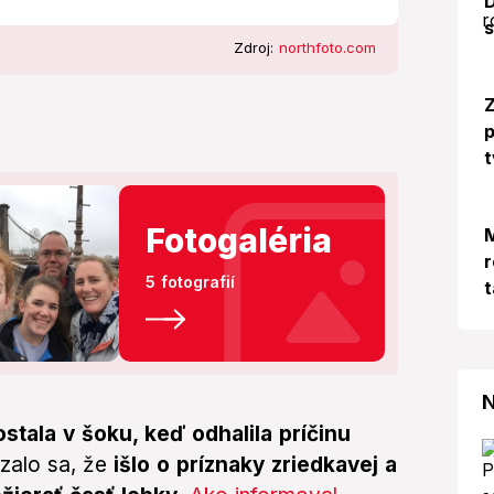
D
s
Zdroj:
northfoto.com
Z
p
t
Fotogaléria
M
r
5 fotografií
t
N
ostala v šoku, keď odhalila príčinu
ázalo sa, že
išlo o príznaky zriedkavej a