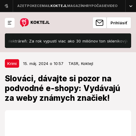
Prihlásiť
tráreň: Za rok vypustí viac ako 30 miliónov ton skleníkových plynov
15. máj. 2024 o 10:57
Krimi
Krimi
15. máj. 2024 o 10:57
TASR,
Koktejl
Slováci, dávajte si pozor na
Slováci, dávajte si pozor na
podvodné e-shopy: Vydávajú za
podvodné e-shopy: Vydávajú
weby známych značiek!
za weby známych značiek!
Falošné stránky možno identifikovať podľa viacerých
znakov.