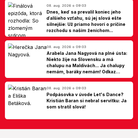
08. aug. 2026 o 09:03
Dnes, keď sa prevalil koniec jeho
ďalšieho vzťahu, sú jej slová ešte
silnejšie: Už priamo hovorí o príčine
rozchodu s naším ženíchom...
08. aug. 2026 o 09:03
Arabela Jana Nagyová na plné ústa:
Niekto žije na Slovensku a má
chalupu na Maldivách... Ja chalupy
nemám, baráky nemám! Odkaz
Slovákom
08. aug. 2026 o 09:03
Podpásovka v úvode Let's Dance?
Kristián Baran si nebral servítku: Ja
som stratil slová!