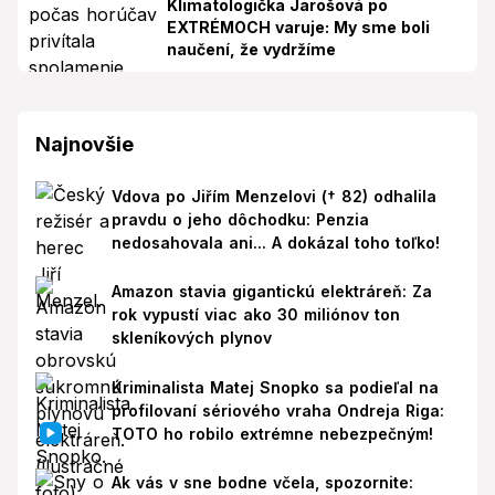
Klimatologička Jarošová po
EXTRÉMOCH varuje: My sme boli
naučení, že vydržíme
Najnovšie
Vdova po Jiřím Menzelovi († 82) odhalila
pravdu o jeho dôchodku: Penzia
nedosahovala ani... A dokázal toho toľko!
Amazon stavia gigantickú elektráreň: Za
rok vypustí viac ako 30 miliónov ton
skleníkových plynov
Kriminalista Matej Snopko sa podieľal na
profilovaní sériového vraha Ondreja Riga:
TOTO ho robilo extrémne nebezpečným!
Ak vás v sne bodne včela, spozornite: