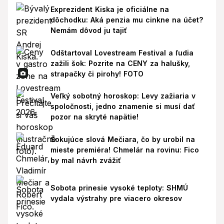
Exprezident Kiska je oficiálne na
dôchodku: Aká penzia mu cinkne na účet?
Nemám dôvod ju tajiť
Odštartoval Lovestream Festival a ľudia
zažili šok: Pozrite na CENY za halušky,
strapačky či pirohy! FOTO
Veľký sobotný horoskop: Levy zažiaria v
spoločnosti, jedno znamenie si musí dať
pozor na skryté napätie!
Šokujúce slová Mečiara, čo by urobil na
mieste premiéra! Chmelár na rovinu: Fico
by mal návrh zvážiť
Sobota prinesie vysoké teploty: SHMÚ
vydala výstrahy pre viacero okresov