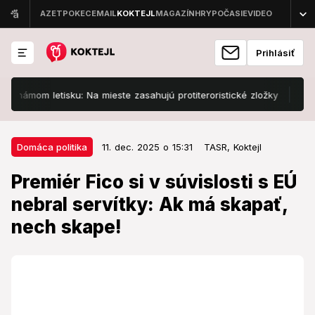
Prihlásiť
ámom letisku: Na mieste zasahujú protiteroristické zložky
Slovens
11. dec. 2025 o 15:31
Domáca politika
Domáca politika
11. dec. 2025 o 15:31
TASR,
Koktejl
Premiér Fico si v súvislosti s EÚ
Premiér Fico si v súvislosti s EÚ
nebral servítky: Ak má skapať,
nebral servítky: Ak má skapať,
nech skape!
nech skape!
Šokujúce slová v pléne.