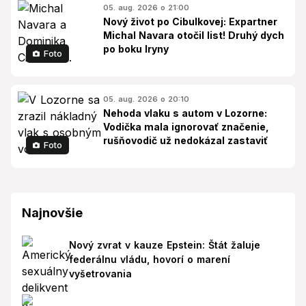
05. aug. 2026 o 21:00
Nový život po Cibulkovej: Expartner
Michal Navara otočil list! Druhý dych
po boku Iryny
Foto
05. aug. 2026 o 20:10
Nehoda vlaku s autom v Lozorne:
Vodička mala ignorovať značenie,
rušňovodič už nedokázal zastaviť
Foto
Najnovšie
Nový zvrat v kauze Epstein: Štát žaluje
federálnu vládu, hovorí o marení
vyšetrovania