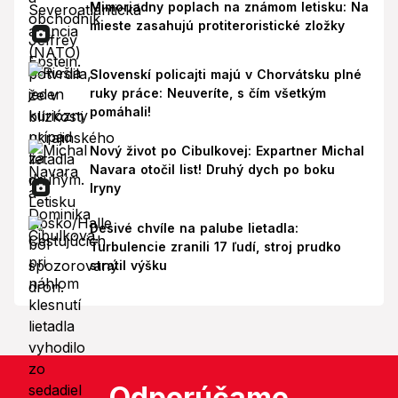
Mimoriadny poplach na známom letisku: Na
mieste zasahujú protiteroristické zložky
Slovenskí policajti majú v Chorvátsku plné
ruky práce: Neuveríte, s čím všetkým
pomáhali!
Nový život po Cibulkovej: Expartner Michal
Navara otočil list! Druhý dych po boku
Iryny
Desivé chvíle na palube lietadla:
Turbulencie zranili 17 ľudí, stroj prudko
stratil výšku
Odporúčame