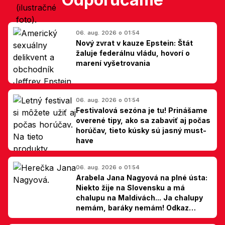
06. aug. 2026 o 01:54
Nový zvrat v kauze Epstein: Štát
žaluje federálnu vládu, hovorí o
marení vyšetrovania
06. aug. 2026 o 01:54
Festivalová sezóna je tu! Prinášame
overené tipy, ako sa zabaviť aj počas
horúčav, tieto kúsky sú jasný must-
have
06. aug. 2026 o 01:54
Arabela Jana Nagyová na plné ústa:
Niekto žije na Slovensku a má
chalupu na Maldivách... Ja chalupy
nemám, baráky nemám! Odkaz
Slovákom