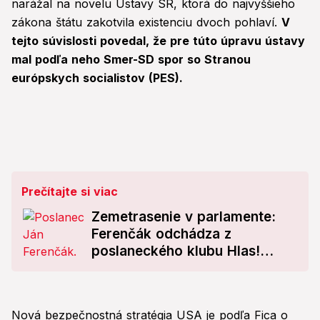
narážal na novelu Ústavy SR, ktorá do najvyššieho
zákona štátu zakotvila existenciu dvoch pohlaví.
V
tejto súvislosti povedal, že pre túto úpravu ústavy
mal podľa neho Smer-SD spor so Stranou
európskych socialistov (PES).
Prečítajte si viac
Zemetrasenie v parlamente:
Ferenčák odchádza z
poslaneckého klubu Hlas!
Poslal odkaz Šutajovi Eštokovi
Nová bezpečnostná stratégia USA je podľa Fica o