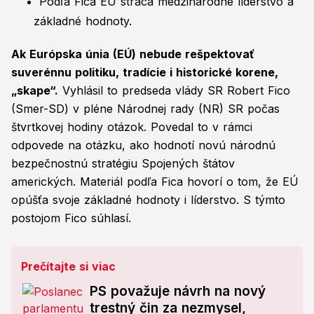
Podľa Fica EÚ stráca medzinárodné líderstvo a
základné hodnoty.
Ak Európska únia (EÚ) nebude rešpektovať
suverénnu politiku, tradície i historické korene,
„skape“.
Vyhlásil to predseda vlády SR Robert Fico
(Smer-SD) v pléne Národnej rady (NR) SR počas
štvrtkovej hodiny otázok. Povedal to v rámci
odpovede na otázku, ako hodnotí novú národnú
bezpečnostnú stratégiu Spojených štátov
amerických. Materiál podľa Fica hovorí o tom, že EÚ
opúšťa svoje základné hodnoty i líderstvo. S týmto
postojom Fico súhlasí.
Prečítajte si viac
PS považuje návrh na nový
trestný čin za nezmysel,