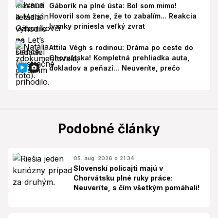
Gáborík na plné ústa: Bol som mimo!
Hovoril som žene, že to zabalím... Reakcia
Ivanky priniesla veľký zvrat
Attila Végh s rodinou: Dráma po ceste do
Chorvátska! Kompletná prehliadka auta,
dokladov a peňazí... Neuveríte, prečo
Podobné články
05. aug. 2026 o 21:34
Slovenskí policajti majú v
Chorvátsku plné ruky práce:
Neuveríte, s čím všetkým pomáhali!