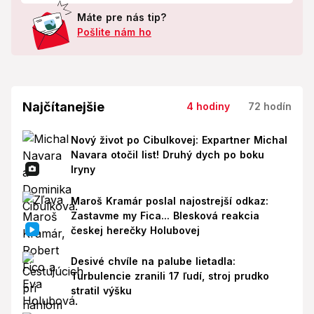
Máte pre nás tip?
Pošlite nám ho
Najčítanejšie
4 hodiny
72 hodín
Nový život po Cibulkovej: Expartner Michal
Navara otočil list! Druhý dych po boku
Iryny
Maroš Kramár poslal najostrejší odkaz:
Zastavme my Fica... Blesková reakcia
českej herečky Holubovej
Desivé chvíle na palube lietadla:
Turbulencie zranili 17 ľudí, stroj prudko
stratil výšku