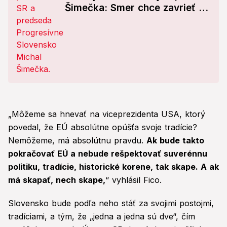
Šimečka: Smer chce zavrieť do
basy mňa, prezidenta a tisícky
ľudí
„Môžeme sa hnevať na viceprezidenta USA, ktorý
povedal, že EÚ absolútne opúšťa svoje tradície?
Nemôžeme, má absolútnu pravdu.
Ak bude takto
pokračovať EÚ a nebude rešpektovať suverénnu
politiku, tradície, historické korene, tak skape. A ak
má skapať, nech skape,
“ vyhlásil Fico.
Slovensko bude podľa neho stáť za svojimi postojmi,
tradíciami, a tým, že „jedna a jedna sú dve“, čím