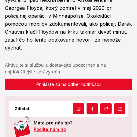
vyvolal prípad neozbrojeného Afroameričana
Georgea Floyda, ktorý zomrel v máji 2020 pri
policajnej operácii v Minneapolise. Okoloidúci
pomocou mobilov zdokumentovali, ako policajt Derek
Chauvin kľačí Floydovi na krku takmer deväť minút,
zatiaľ čo ho tento opakovane hovorí, že nemôže
dýchať.
Aktivujte si službu a dostávajte upozornenia na
najdôležitejšie správy dňa.
Prihláste sa na odber notifikácií
Zdieľať
Máte pre nás tip?
Pošlite nám ho