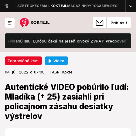
Prihlásiť
danú silu, Európu čaká na jeseň divoký ZVRAT: Predpoveď až do ZIMY 
Video
Zahraničné krimi
04. júl. 2022 o 07:08
Zahraničné krimi
04. júl. 2022 o 07:08
Autentické VIDEO pobúrilo ľudí:
TASR,
Koktejl
Mladíka († 25) zasiahli pri
Autentické VIDEO pobúrilo ľudí:
policajnom zásahu desiatky
Mladíka († 25) zasiahli pri
výstrelov
policajnom zásahu desiatky
výstrelov
Video nie je vhodné pre maloletých a citlivé povahy.