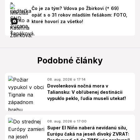
Čo je za tým? Vdova po Žbirkovi († 69)
opäť s o 31 rokov mladším fešákom: FOTO,
ktoré hovorí za všetko!
Podobné články
08. aug. 2026 o 17:14
Dovolenková nočná mora v
Taliansku: V obľúbenej destinácii
vypuklo peklo, ľudia museli utekať!
08. aug. 2026 o 17:00
Super El Niño naberá nevídanú silu,
Európu čaká na jeseň divoký ZVRAT: