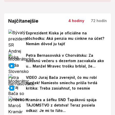
Najčítanejšie
4 hodiny
72 hodín
Exprezident Kiska je oficiálne na
dôchodku: Aká penzia mu cinkne na účet?
Nemám dôvod ju tajiť
Petra Bernasovská v Chorvátsku: Za
luxusnú večeru s dezertom zacvakala ako
u... Manžel Mravec trošku brblal, že...
VIDEO Juraj Bača zverejnil, čo mu robí
synček! Namiesto smiechu prišla tvrdá
kritika: Treba zasiahnuť, to nesmie
Kramára a šéfku SND Ťapákovú spája
TAJOMSTVO z detstva! Teraz posiela
odkaz: Je mi to ľúto...