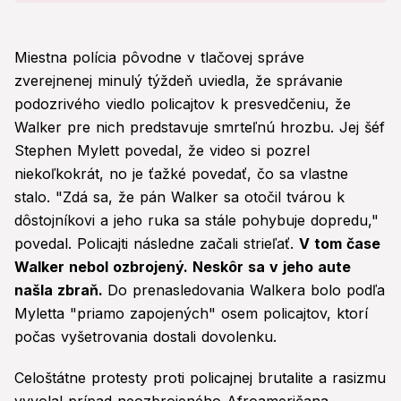
Miestna polícia pôvodne v tlačovej správe
zverejnenej minulý týždeň uviedla, že správanie
podozrivého viedlo policajtov k presvedčeniu, že
Walker pre nich predstavuje smrteľnú hrozbu. Jej šéf
Stephen Mylett povedal, že video si pozrel
niekoľkokrát, no je ťažké povedať, čo sa vlastne
stalo. "Zdá sa, že pán Walker sa otočil tvárou k
dôstojníkovi a jeho ruka sa stále pohybuje dopredu,"
povedal. Policajti následne začali strieľať.
V tom čase
Walker nebol ozbrojený. Neskôr sa v jeho aute
našla zbraň.
Do prenasledovania Walkera bolo podľa
Myletta "priamo zapojených" osem policajtov, ktorí
počas vyšetrovania dostali dovolenku.
Celoštátne protesty proti policajnej brutalite a rasizmu