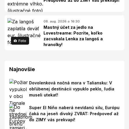
Predpoveď až do ZIMY vás prekvapí!
08. aug. 2026 o 16:30
Mastný účet za jedlo na
Lovestreame: Pozrite, koľko
zacvakala Lenka za langoš a
Foto
hranolky!
Najnovšie
Dovolenková nočná mora v Taliansku: V
obľúbenej destinácii vypuklo peklo, ľudia
museli utekať!
Super El Niño naberá nevídanú silu, Európu
čaká na jeseň divoký ZVRAT: Predpoveď až
do ZIMY vás prekvapí!