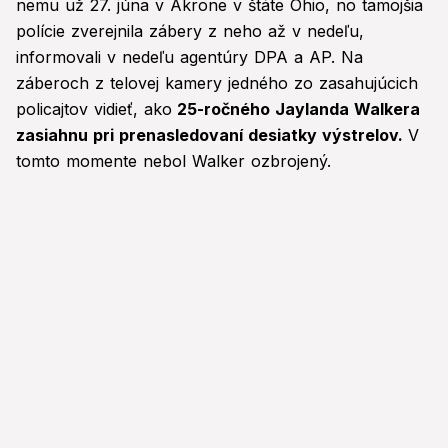
nemu už 27. júna v Akrone v štáte Ohio, no tamojšia
polície zverejnila zábery z neho až v nedeľu,
informovali v nedeľu agentúry DPA a AP. Na
záberoch z telovej kamery jedného zo zasahujúcich
policajtov vidieť, ako
25-ročného Jaylanda Walkera
zasiahnu pri prenasledovaní desiatky výstrelov.
V
tomto momente nebol Walker ozbrojený.