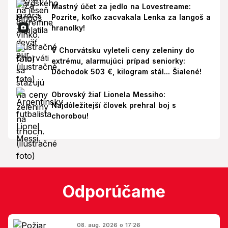
Mastný účet za jedlo na Lovestreame:
Pozrite, koľko zacvakala Lenka za langoš a
hranolky!
V Chorvátsku vyleteli ceny zeleniny do
extrému, alarmujúci prípad seniorky:
Dôchodok 503 €, kilogram stál... Šialené!
Obrovský žiaľ Lionela Messiho:
Najdôležitejší človek prehral boj s
chorobou!
Odporúčame
08. aug. 2026 o 17:26