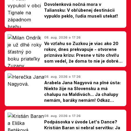
Dovolenková nočná mora v
Taliansku: V obľúbenej destinácii
vypuklo peklo, ľudia museli utekať!
08. aug. 2026 o 17:26
Vo vzťahu so Zuzkou je viac ako 20
rokov, dnes prekvapuje - otvorene
priznáva krízu: Presne v túto chvíľu
som vedel, že doma to nie je dobré,
hovorí Milan Ondrík
08. aug. 2026 o 17:26
Arabela Jana Nagyová na plné ústa:
Niekto žije na Slovensku a má
chalupu na Maldivách... Ja chalupy
nemám, baráky nemám! Odkaz
Slovákom
08. aug. 2026 o 17:26
Podpásovka v úvode Let's Dance?
Kristián Baran si nebral servítku: Ja