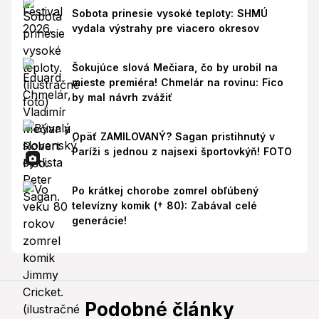
Sobota prinesie vysoké teploty: SHMÚ
vydala výstrahy pre viacero okresov
Šokujúce slová Mečiara, čo by urobil na
mieste premiéra! Chmelár na rovinu: Fico
by mal návrh zvážiť
Opäť ZAMILOVANÝ? Sagan pristihnutý v
Paríži s jednou z najsexi športovkýň! FOTO
Po krátkej chorobe zomrel obľúbený
televízny komik († 80): Zabával celé
generácie!
Podobné články