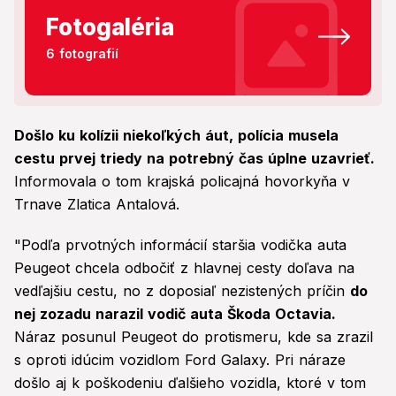
Fotogaléria
6 fotografií
Došlo ku kolízii niekoľkých áut, polícia musela
cestu prvej triedy na potrebný čas úplne uzavrieť.
Informovala o tom krajská policajná hovorkyňa v
Trnave Zlatica Antalová.
"Podľa prvotných informácií staršia vodička auta
Peugeot chcela odbočiť z hlavnej cesty doľava na
vedľajšiu cestu, no z doposiaľ nezistených príčin
do
nej zozadu narazil vodič auta Škoda Octavia.
Náraz posunul Peugeot do protismeru, kde sa zrazil
s oproti idúcim vozidlom Ford Galaxy. Pri náraze
došlo aj k poškodeniu ďalšieho vozidla, ktoré v tom