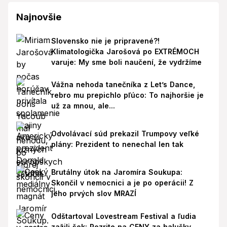
Najnovšie
Slovensko nie je pripravené?!
Klimatologička Jarošová po EXTRÉMOCH
varuje: My sme boli naučení, že vydržíme
Vážna nehoda tanečníka z Let’s Dance,
rebro mu prepichlo pľúco: To najhoršie je
už za mnou, ale...
Odvolávací súd prekazil Trumpovy veľké
plány: Prezident to nenechal len tak
Brutálny útok na Jaromíra Soukupa:
Skončil v nemocnici a je po operácii! Z
jeho prvých slov MRAZÍ
Odštartoval Lovestream Festival a ľudia
zažili šok: Pozrite na CENY za halušky,