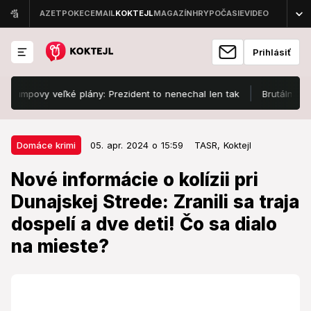
Prihlásiť
ovy veľké plány: Prezident to nenechal len tak
Brutálny útok na 
05. apr. 2024 o 15:59
Domáce krimi
Domáce krimi
05. apr. 2024 o 15:59
TASR,
Koktejl
Nové informácie o kolízii pri
Nové informácie o kolízii pri
Dunajskej Strede: Zranili sa traja
Dunajskej Strede: Zranili sa traja
dospelí a dve deti! Čo sa dialo na
dospelí a dve deti! Čo sa dialo
mieste?
na mieste?
Traja dospelí a dve deti utrpeli zranenia pri piatkovej
dopravnej nehode neďaleko Dunajskej Stredy.