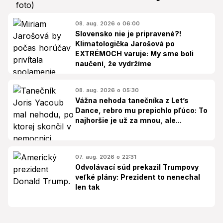
08. aug. 2026 o 06:00
Slovensko nie je pripravené?!
Klimatologička Jarošová po
EXTRÉMOCH varuje: My sme boli
naučení, že vydržíme
08. aug. 2026 o 05:30
Vážna nehoda tanečníka z Let’s
Dance, rebro mu prepichlo pľúco: To
najhoršie je už za mnou, ale...
07. aug. 2026 o 22:31
Odvolávací súd prekazil Trumpovy
veľké plány: Prezident to nenechal
len tak