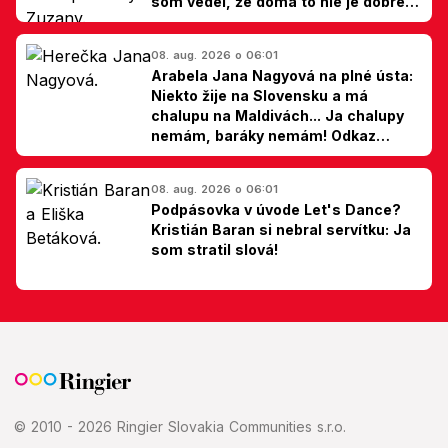
som vedel, že doma to nie je dobré,
hovorí Milan Ondrík
08. aug. 2026 o 06:01
Arabela Jana Nagyová na plné ústa:
Niekto žije na Slovensku a má
chalupu na Maldivách... Ja chalupy
nemám, baráky nemám! Odkaz
Slovákom
08. aug. 2026 o 06:01
Podpásovka v úvode Let's Dance?
Kristián Baran si nebral servítku: Ja
som stratil slová!
© 2010 - 2026 Ringier Slovakia Communities s.r.o.