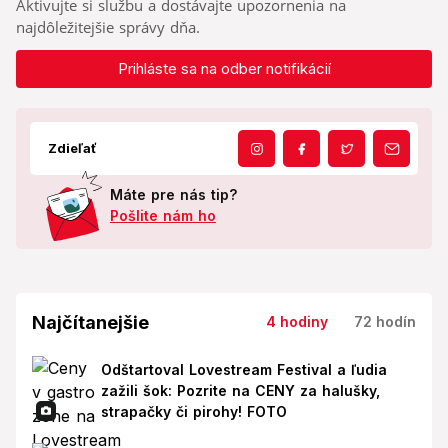
Aktivujte si službu a dostávajte upozornenia na
najdôležitejšie správy dňa.
Prihláste sa na odber notifikácií
Zdieľať
Máte pre nás tip?
Pošlite nám ho
Najčítanejšie
4 hodiny
72 hodín
Odštartoval Lovestream Festival a ľudia
zažili šok: Pozrite na CENY za halušky,
strapačky či pirohy! FOTO