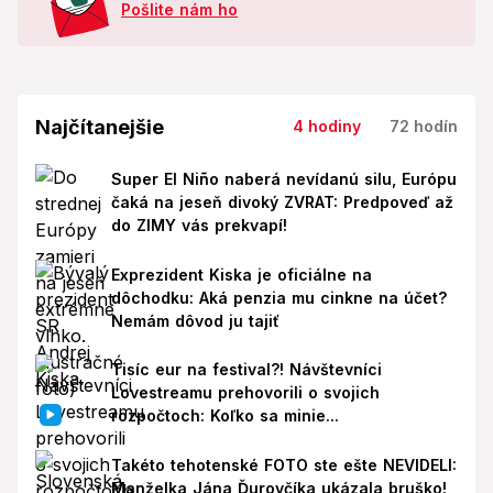
Pošlite nám ho
Najčítanejšie
4 hodiny
72 hodín
Super El Niño naberá nevídanú silu, Európu
čaká na jeseň divoký ZVRAT: Predpoveď až
do ZIMY vás prekvapí!
Exprezident Kiska je oficiálne na
dôchodku: Aká penzia mu cinkne na účet?
Nemám dôvod ju tajiť
Tisíc eur na festival?! Návštevníci
Lovestreamu prehovorili o svojich
rozpočtoch: Koľko sa minie...
Takéto tehotenské FOTO ste ešte NEVIDELI:
Manželka Jána Ďurovčíka ukázala bruško!