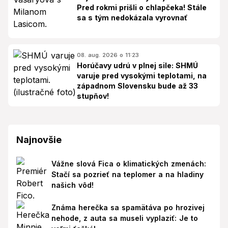
Pred rokmi prišli o chlapčeka! Stále
sa s tým nedokázala vyrovnať
08. aug. 2026 o 11:23
Horúčavy udrú v plnej sile: SHMÚ
varuje pred vysokými teplotami, na
západnom Slovensku bude až 33
stupňov!
Najnovšie
Vážne slová Fica o klimatických zmenách:
Stačí sa pozrieť na teplomer a na hladiny
našich vôd!
Známa herečka sa spamätáva po hrozivej
nehode, z auta sa museli vyplaziť: Je to