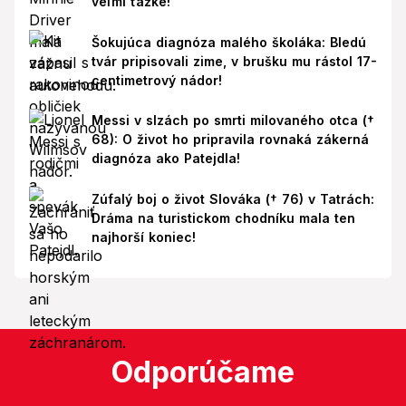
veľmi ťažké!
Šokujúca diagnóza malého školáka: Bledú
tvár pripisovali zime, v brušku mu rástol 17-
centimetrový nádor!
Messi v slzách po smrti milovaného otca (†
68): O život ho pripravila rovnaká zákerná
diagnóza ako Patejdla!
Zúfalý boj o život Slováka († 76) v Tatrách:
Dráma na turistickom chodníku mala ten
najhorší koniec!
Odporúčame