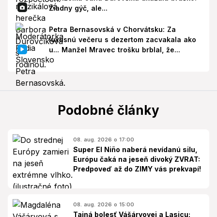
Žiadny gýč, ale...
Petra Bernasovská v Chorvátsku: Za
luxusnú večeru s dezertom zacvakala ako
u... Manžel Mravec trošku brblal, že...
Podobné články
08. aug. 2026 o 17:00
Super El Niño naberá nevídanú silu,
Európu čaká na jeseň divoký ZVRAT:
Predpoveď až do ZIMY vás prekvapí!
08. aug. 2026 o 15:00
Tajná bolesť Vášáryovej a Lasicu: