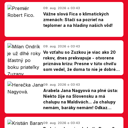
09. aug. 2026 o 03:43
Vážne slová Fica o klimatických
zmenách: Stačí sa pozrieť na
teplomer a na hladiny našich vôd!
09. aug. 2026 o 03:43
Vo vzťahu so Zuzkou je viac ako 20
rokov, dnes prekvapuje - otvorene
priznáva krízu: Presne v túto chvíľu
som vedel, že doma to nie je dobré,
hovorí Milan Ondrík
09. aug. 2026 o 03:43
Arabela Jana Nagyová na plné ústa:
Niekto žije na Slovensku a má
chalupu na Maldivách... Ja chalupy
nemám, baráky nemám! Odkaz
Slovákom
09. aug. 2026 o 03:43