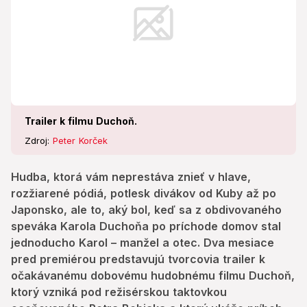
premiérou predstavujú tvorcovia trailer k
očakávanému dobovému hudobnému filmu Duchoň,
ktorý vzniká pod režisérskou taktovkou oceňovaného
Petra Bebjaka a ktorý ukáže príbeh muža, ktorého
hlas a piesne síce pozná takmer každý, ale on je pre
nich stále opradený tajomstvom.
Trailer k filmu Duchoň.
Zdroj:
Peter Korček
Hudba, ktorá vám neprestáva znieť v hlave,
rozžiarené pódiá, potlesk divákov od Kuby až po
Japonsko, ale to, aký bol, keď sa z obdivovaného
speváka Karola Duchoňa po príchode domov stal
jednoducho Karol – manžel a otec. Dva mesiace
pred premiérou predstavujú tvorcovia trailer k
očakávanému dobovému hudobnému filmu Duchoň,
ktorý vzniká pod režisérskou taktovkou