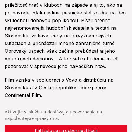
príležitosť hrať v kluboch na západe a aj to, ako sa
po návrate vďaka jedinej pesničke stal zo dňa na deň
skutočnou dobovou pop ikonou. Písali preňho
najrenomovanejší hudobní skladatelia a textári na
Slovensku, získaval ceny na najvýznamnejších
súťažiach a prichádzali mnohé zahraničné turné.
Obrovský úspech však začína prebúdzať aj jeho
vnútorných démonov... A to všetko budeme môcť
pozorovať v sprievode jeho najväčších hitov.
Film vzniká v spolupráci s Voyo a distribúciu na
Slovensku a v Českej republike zabezpečuje
Continental Film.
Aktivujte si službu a dostávajte upozornenia na
najdôležitejšie správy dňa.
Prihláste sa na odber notifikácií