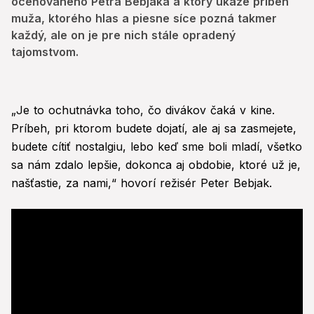
oceňovaného Petra Bebjaka a ktorý ukáže príbeh
muža, ktorého hlas a piesne síce pozná takmer
každý, ale on je pre nich stále opradený
tajomstvom.
„Je to ochutnávka toho, čo divákov čaká v kine.
Príbeh, pri ktorom budete dojatí, ale aj sa zasmejete,
budete cítiť nostalgiu, lebo keď sme boli mladí, všetko
sa nám zdalo lepšie, dokonca aj obdobie, ktoré už je,
našťastie, za nami,“ hovorí režisér Peter Bebjak.