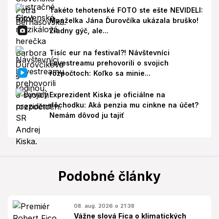
Takéto tehotenské FOTO ste ešte NEVIDELI:
Manželka Jána Ďurovčíka ukázala bruško!
Žiadny gýč, ale...
Tisíc eur na festival?! Návštevníci
Lovestreamu prehovorili o svojich
rozpočtoch: Koľko sa minie...
Exprezident Kiska je oficiálne na
dôchodku: Aká penzia mu cinkne na účet?
Nemám dôvod ju tajiť
Podobné články
08. aug. 2026 o 21:38
Vážne slová Fica o klimatických