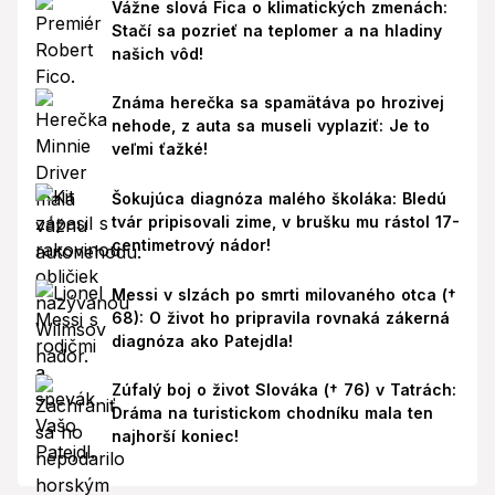
Vážne slová Fica o klimatických zmenách:
Stačí sa pozrieť na teplomer a na hladiny
našich vôd!
Známa herečka sa spamätáva po hrozivej
nehode, z auta sa museli vyplaziť: Je to
veľmi ťažké!
Šokujúca diagnóza malého školáka: Bledú
tvár pripisovali zime, v brušku mu rástol 17-
centimetrový nádor!
Messi v slzách po smrti milovaného otca (†
68): O život ho pripravila rovnaká zákerná
diagnóza ako Patejdla!
Zúfalý boj o život Slováka († 76) v Tatrách:
Dráma na turistickom chodníku mala ten
najhorší koniec!