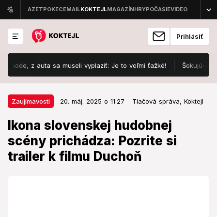
Prihlásiť
auta sa museli vyplaziť: Je to veľmi ťažké!
Šokujúca diagnóza ma
20. máj. 2025 o 11:27
Zaujímavosti
Zaujímavosti
20. máj. 2025 o 11:27
Tlačová správa,
Koktejl
Ikona slovenskej hudobnej scény
Ikona slovenskej hudobnej
prichádza: Pozrite si trailer k filmu
scény prichádza: Pozrite si
Duchoň
trailer k filmu Duchoň
Hudba, ktorá vám neprestáva znieť v hlave,
rozžiarené pódiá, potlesk divákov od Kuby až po
Japonsko, ale to, aký bol, keď sa z obdivovaného
speváka Karola Duchoňa po príchode domov stal
jednoducho Karol – manžel a otec. Dva mesiace pred