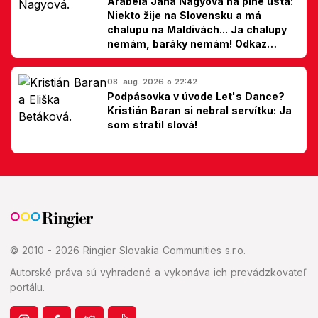
Arabela Jana Nagyová na plné ústa:
Niekto žije na Slovensku a má
chalupu na Maldivách... Ja chalupy
nemám, baráky nemám! Odkaz
Slovákom
08. aug. 2026 o 22:42
Podpásovka v úvode Let's Dance?
Kristián Baran si nebral servítku: Ja
som stratil slová!
© 2010 - 2026 Ringier Slovakia Communities s.r.o.
Autorské práva sú vyhradené a vykonáva ich prevádzkovateľ
portálu.