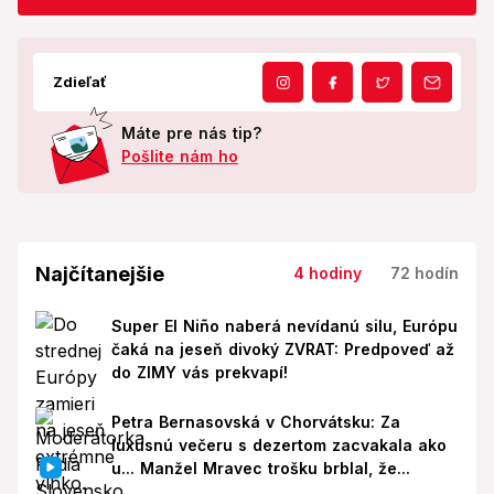
Zdieľať
Máte pre nás tip?
Pošlite nám ho
Najčítanejšie
4 hodiny
72 hodín
Super El Niño naberá nevídanú silu, Európu
čaká na jeseň divoký ZVRAT: Predpoveď až
do ZIMY vás prekvapí!
Petra Bernasovská v Chorvátsku: Za
luxusnú večeru s dezertom zacvakala ako
u... Manžel Mravec trošku brblal, že...