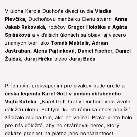
V úlohe Karola Duchoňa diváci uvidia
Vladka
Plevčíka
, Duchoňovu manželku Elenu stvárni
Anna
Jakab Rakovská
, rodičov
Gregor Hološka
a
Agáta
Spišáková
a v ďalších úlohách sa objaví aj viacero
známych tvárí ako
Tomáš Maštalír, Adrian
Jastraban, Alena Pajtinková, Daniel Fischer, Daniel
Žulčák, Juraj Hrčka
alebo
Juraj Bača
.
Príjemným prekvapením pre divákov bude určite aj
česká legenda Karel Gott v podaní obľúbeného
Vojtu Koteka.
„Karel Gott hral v Duchoňovom živote
dôležitú úlohu. Bol tým, ku ktorému sa chcel priblížiť,
záležalo mu na tom, ako ho vnímal. Práve preto bolo
pre nás dôležité, aby ho stvárňoval herec, ktorý
dokáže preniesť na plátno jeho nonšalantnosť,