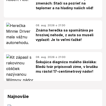
zmenách: Stačí sa pozrieť na
teplomer a na hladiny našich vôd!
08. aug. 2026 o 21:30
Známa herečka sa spamätáva po
hrozivej nehode, z auta sa museli
vyplaziť: Je to veľmi ťažké!
08. aug. 2026 o 21:00
Šokujúca diagnóza malého školáka:
Bledú tvár pripisovali zime, v brušku
mu rástol 17-centimetrový nádor!
Najnovšie