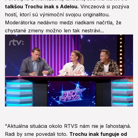
talkšou Trochu inak s Adelou.
Vinczeová si pozýva
hostí, ktorí sú výnimoční svojou originalitou.
Moderátorka nedávno medzi riadkami načrtla, že
chystané zmeny možno len tak nestrávi...
0
seconds
of
1
"Aktuálna situácia okolo RTVS nám nie je ľahostajná.
minute,
42
Radi by sme povedali toto.
Trochu inak funguje od