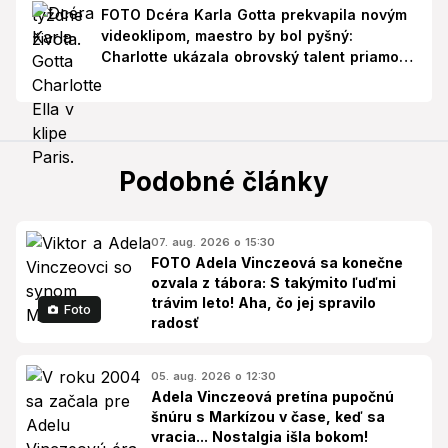
FOTO Dcéra Karla Gotta prekvapila novým
videoklipom, maestro by bol pyšný:
Charlotte ukázala obrovský talent priamo v
Paríži!
Podobné články
07. aug. 2026 o 15:30
FOTO Adela Vinczeová sa konečne
ozvala z tábora: S takýmito ľuďmi
trávim leto! Aha, čo jej spravilo
Foto
radosť
05. aug. 2026 o 12:30
Adela Vinczeová pretína pupočnú
šnúru s Markízou v čase, keď sa
vracia... Nostalgia išla bokom!