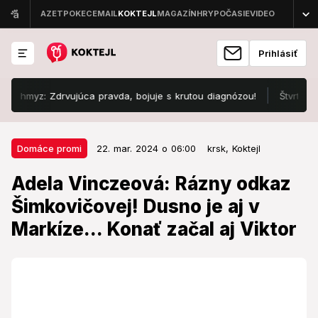
Prihlásiť
yz: Zdrvujúca pravda, bojuje s krutou diagnózou!
Štvrtý blok jadr
22. mar. 2024 o 06:00
Domáce promi
Domáce promi
22. mar. 2024 o 06:00
krsk,
Koktejl
Adela Vinczeová: Rázny odkaz
Adela Vinczeová: Rázny odkaz
Šimkovičovej! Dusno je aj v
Šimkovičovej! Dusno je aj v
Markíze... Konať začal aj Viktor
Markíze... Konať začal aj Viktor
Súčasná situácia nevyzerá priaznivo ani pre známu
moderátorku.