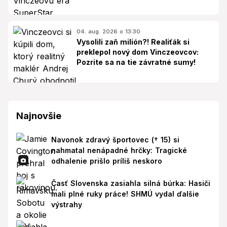
04. aug. 2026 o 13:30
Vysolili zaň milión?! Realiťák si
preklepol nový dom Vinczeovcov:
Pozrite sa na tie závratné sumy!
Najnovšie
Navonok zdravý športovec († 15) si
nahmatal nenápadné hrčky: Tragické
odhalenie prišlo príliš neskoro
Časť Slovenska zasiahla silná búrka: Hasiči
mali plné ruky práce! SHMÚ vydal ďalšie
výstrahy