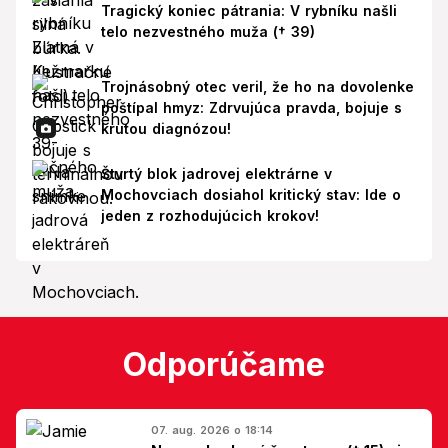
Tragický koniec pátrania: V rybníku našli
telo nezvestného muža († 39)
Trojnásobný otec veril, že ho na dovolenke
poštípal hmyz: Zdrvujúca pravda, bojuje s
krutou diagnózou!
Štvrtý blok jadrovej elektrárne v
Mochovciach dosiahol kritický stav: Ide o
jeden z rozhodujúcich krokov!
Odporúčame
07. aug. 2026 o 18:14