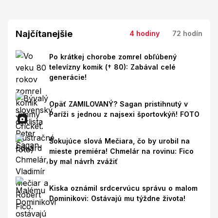
Najčítanejšie
4 hodiny
72 hodín
Po krátkej chorobe zomrel obľúbený
televízny komik († 80): Zabával celé
generácie!
Opäť ZAMILOVANÝ? Sagan pristihnutý v
Paríži s jednou z najsexi športovkýň! FOTO
Šokujúce slová Mečiara, čo by urobil na
mieste premiéra! Chmelár na rovinu: Fico
by mal návrh zvážiť
Kiska oznámil srdcervúcu správu o malom
Dominikovi: Ostávajú mu týždne života!