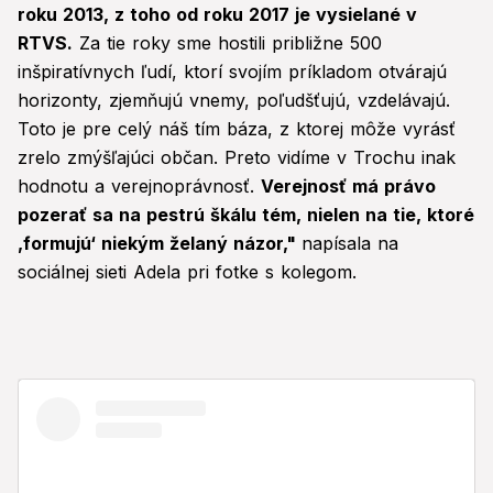
seconds
roku 2013, z toho od roku 2017 je vysielané v
RTVS.
Za tie roky sme hostili približne 500
inšpiratívnych ľudí, ktorí svojím príkladom otvárajú
horizonty, zjemňujú vnemy, poľudšťujú, vzdelávajú.
Toto je pre celý náš tím báza, z ktorej môže vyrásť
zrelo zmýšľajúci občan. Preto vidíme v Trochu inak
hodnotu a verejnoprávnosť.
Verejnosť má právo
pozerať sa na pestrú škálu tém, nielen na tie, ktoré
,formujú‘ niekým želaný názor,"
napísala na
sociálnej sieti Adela pri fotke s kolegom.