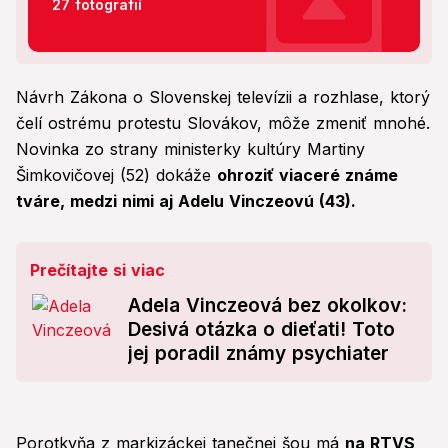
27 fotografií
Návrh Zákona o Slovenskej televízii a rozhlase, ktorý
čelí ostrému protestu Slovákov, môže zmeniť mnohé.
Novinka zo strany ministerky kultúry Martiny
Šimkovičovej (52) dokáže
ohroziť viaceré známe
tváre, medzi nimi aj Adelu Vinczeovú (43).
Prečítajte si viac
Adela Vinczeová bez okolkov:
Desivá otázka o dieťati! Toto
jej poradil známy psychiater
Porotkyňa z markizáckej tanečnej šou má
na RTVS