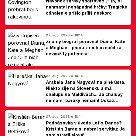
Navonok zdravý športovec († 15) si
nahmatal nenápadné hrčky: Tragické
odhalenie prišlo príliš neskoro
07. aug. 2026 o 18:14
Známy biograf porovnal Dianu, Kate
a Meghan - jednu z nich označil za
nevyužitý potenciál
07. aug. 2026 o 18:14
Arabela Jana Nagyová na plné ústa:
Niekto žije na Slovensku a má
chalupu na Maldivách... Ja chalupy
nemám, baráky nemám! Odkaz
Slovákom
07. aug. 2026 o 18:14
Podpásovka v úvode Let's Dance?
Kristián Baran si nebral servítku: Ja
som stratil slová!