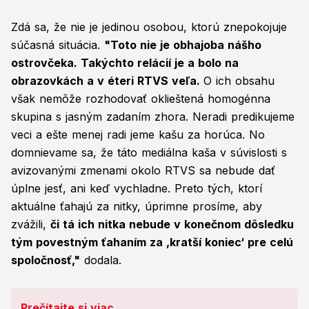
Zdá sa, že nie je jedinou osobou, ktorú znepokojuje
súčasná situácia.
"Toto nie je obhajoba nášho
ostrovčeka. Takýchto relácií je a bolo na
obrazovkách a v éteri RTVS veľa.
O ich obsahu
však nemôže rozhodovať oklieštená homogénna
skupina s jasným zadaním zhora. Neradi predikujeme
veci a ešte menej radi jeme kašu za horúca. No
domnievame sa, že táto mediálna kaša v súvislosti s
avizovanými zmenami okolo RTVS sa nebude dať
úplne jesť, ani keď vychladne. Preto tých, ktorí
aktuálne ťahajú za nitky, úprimne prosíme, aby
zvážili,
či tá ich nitka nebude v konečnom dôsledku
tým povestným ťahaním za ,kratší koniec‘ pre celú
spoločnosť,"
dodala.
Prečítajte si viac