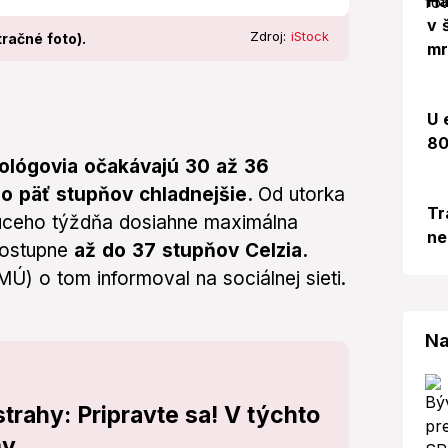
Há
v 
Zdroj:
iStock
račné foto).
mr
U 
80
ológovia očakávajú 30 až 36
e
o päť stupňov chladnejšie.
Od utorka
Tr
dúceho týždňa dosiahne maximálna
ne
postupne
až do 37 stupňov Celzia.
) o tom informoval na sociálnej sieti.
Na
rahy: Pripravte sa! V týchto
my