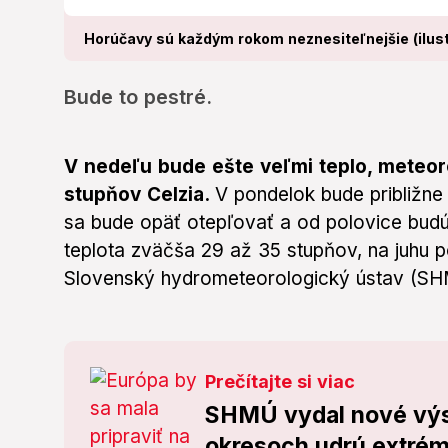
Horúčavy sú každým rokom neznesiteľnejšie (ilust
Bude to pestré.
V nedeľu bude ešte veľmi teplo, meteor
stupňov Celzia.
V pondelok bude približn
sa bude opäť otepľovať a od polovice bu
teplota zväčša 29 až 35 stupňov, na juhu 
Slovenský hydrometeorologický ústav (SHMÚ
Prečítajte si viac
SHMÚ vydal nové výst
okresoch udrú extré