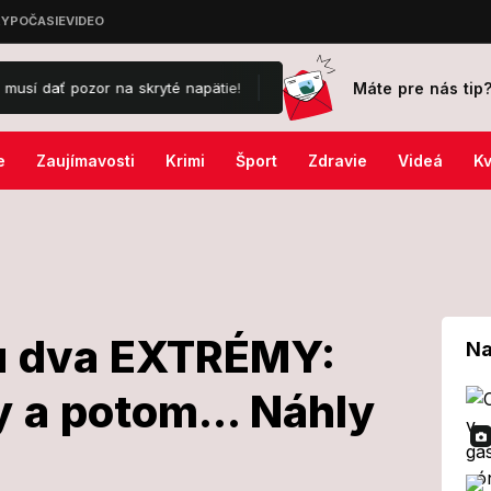
Máte pre nás tip
pozor na skryté napätie!
Slovensko nie je pripravené?! Klimatolo
e
Zaujímavosti
Krimi
Šport
Zdravie
Videá
Kv
u dva EXTRÉMY:
Na
 a potom... Náhly
siahnu dva