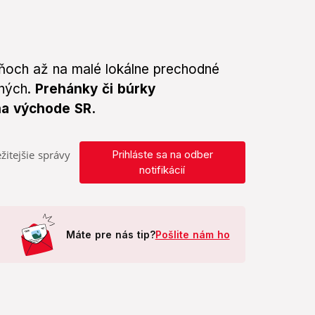
dňoch až na malé lokálne prechodné
chých.
Prehánky či búrky
na východe SR.
žitejšie správy
Prihláste sa na odber
notifikácií
Máte pre nás tip?
Pošlite nám ho