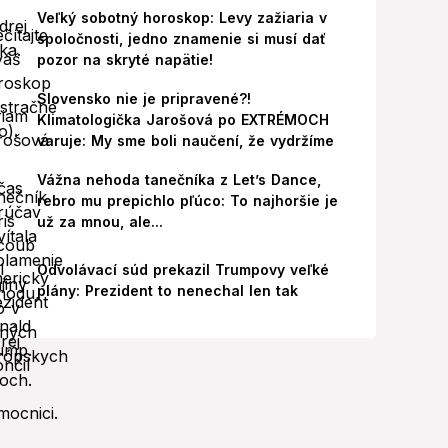
Veľký sobotný horoskop: Levy zažiaria v
spoločnosti, jedno znamenie si musí dať
pozor na skryté napätie!
Slovensko nie je pripravené?!
Klimatologička Jarošová po EXTRÉMOCH
varuje: My sme boli naučení, že vydržíme
Vážna nehoda tanečníka z Let’s Dance,
rebro mu prepichlo pľúco: To najhoršie je
už za mnou, ale...
Odvolávací súd prekazil Trumpovy veľké
plány: Prezident to nenechal len tak