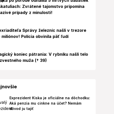
dka po pôrode odhalila 5 mŕtvych bábätiek
škatuliach: Zvrátené tajomstvo pripomína
azivé prípady z minulosti!
exriaditeľa Správy železníc našli v trezore
 miliónov! Polícia obvinila päť ľudí
agický koniec pátrania: V rybníku našli telo
zvestného muža († 39)
jnovšie
Exprezident Kiska je oficiálne na dôchodku:
Aká penzia mu cinkne na účet? Nemám
dôvod ju tajiť