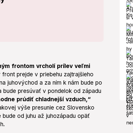
ým frontom vrcholí prílev veľmi
front prejde v priebehu zajtrajšieho
 na juhovýchod a za ním k nám bude po
 sa bude presúvať v pondelok od západu
odne prúdiť chladnejší vzduch,“
tlakovej výše presunie cez Slovensko
e bude od juhu až juhozápadu opäť
h.