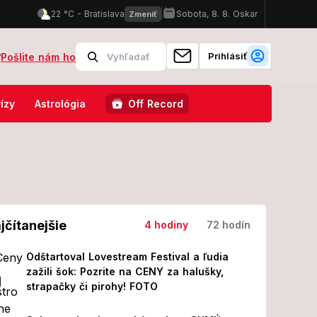
Prihlásiť
?
Pošlite nám ho
gička Jarošová po EXTRÉMOCH varuje: My sme boli naučení, že vydržím
ízy
Astrológia
Off Record
jčítanejšie
4 hodiny
72 hodín
Odštartoval Lovestream Festival a ľudia
zažili šok: Pozrite na CENY za halušky,
strapačky či pirohy! FOTO