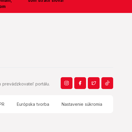
nemám,
som stratil slová!
kom
 prevádzkovateľ portálu.
PR
Európska tvorba
Nastavenie súkromia