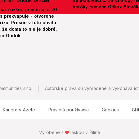
na Maldivách... Ja chalupy 
baráky nemám! Odkaz Slová
 so Zuzkou je viac ako 20
es prekvapuje - otvorene
rízu: Presne v túto chvíľu
 že doma to nie je dobré,
an Ondrík
mmunities s.r.o.
Autorské práva sú vyhradené a vykonáva ich
Kariéra v Azete
Pravidlá používania
Cookies
GD
Vyrobené s
láskou v Žiline