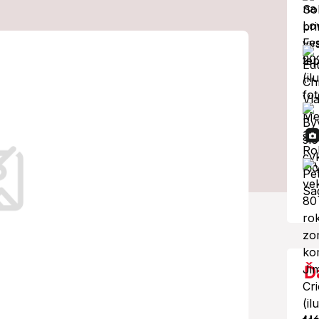
aľujúce
otom... Náhly
!
Ď