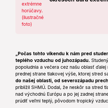
„Počas tohto víkendu k nám pred studen
teplého vzduchu od juhozápadu.
Studený 
popoludnia a večera cez našu oblasť ďalej
prednej strane tlakovej výše, ktorej stred
do našej oblasti, od severozápadu prech
priblížil SHMÚ. Dodal, že neskôr sa stred 
nad východnú Európu a po jej zadnej stran
prúdiť veľmi teplý, pôvodom tropický vzduc