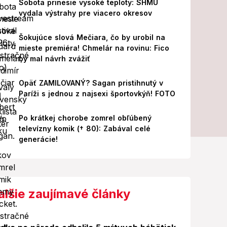
Sobota prinesie vysoké teploty: SHMÚ
vydala výstrahy pre viacero okresov
Šokujúce slová Mečiara, čo by urobil na
mieste premiéra! Chmelár na rovinu: Fico
by mal návrh zvážiť
Opäť ZAMILOVANÝ? Sagan pristihnutý v
Paríži s jednou z najsexi športovkýň! FOTO
Po krátkej chorobe zomrel obľúbený
televízny komik († 80): Zabával celé
generácie!
alšie zaujímavé články