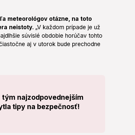
ľa meteorológov otázne, na toto
ra neistoty.
„V každom prípade je už
ajdlhšie súvislé obdobie horúčav tohto
a čiastočne aj v utorok bude prechodne
 aj tým najzodpovednejším
ytla tipy na bezpečnosť!