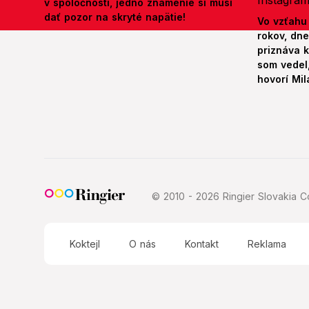
v spoločnosti, jedno znamenie si musí
dať pozor na skryté napätie!
Vo vzťahu
rokov, dn
priznáva k
som vedel,
hovorí Mil
© 2010 - 2026 Ringier Slovakia Co
Koktejl
O nás
Kontakt
Reklama