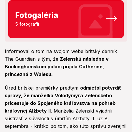
Fotogaléria
5 fotografií
Informoval o tom na svojom webe britský denník
The Guardian s tým, že
Zelenskú následne v
Buckinghamskom paláci prijala Catherine,
princezná z Walesu.
Úrad britskej premiérky predtým
odmietol potvrdiť
správy, že manželka Volodymyra Zelenského
pricestuje do Spojeného kráľovstva na pohreb
kráľovnej Alžbety II.
Manželia Zelenskí vyjadrili
sústrasť v súvislosti s úmrtím Alžbety II. už 8.
septembra - krátko po tom, ako túto správu zverejnil