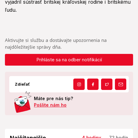
vyjadril sústrasť britskej kráľovskej rodine i britskému
ľudu.
Aktivujte si službu a dostávajte upozornenia na
najdôležitejšie správy dňa.
Prihláste sa na odber notifikácií
Zdieľať
Máte pre nás tip?
Pošlite nám ho
Najčítanejšie
4 hodiny
72 hodín