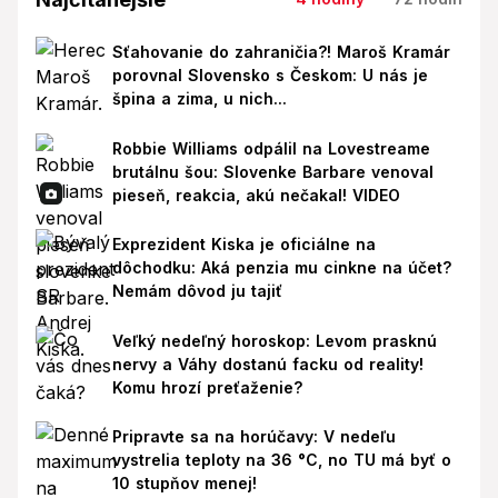
Sťahovanie do zahraničia?! Maroš Kramár
porovnal Slovensko s Českom: U nás je
špina a zima, u nich...
Robbie Williams odpálil na Lovestreame
brutálnu šou: Slovenke Barbare venoval
pieseň, reakcia, akú nečakal! VIDEO
Exprezident Kiska je oficiálne na
dôchodku: Aká penzia mu cinkne na účet?
Nemám dôvod ju tajiť
Veľký nedeľný horoskop: Levom prasknú
nervy a Váhy dostanú facku od reality!
Komu hrozí preťaženie?
Pripravte sa na horúčavy: V nedeľu
vystrelia teploty na 36 °C, no TU má byť o
10 stupňov menej!