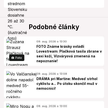
Podobné články
09. aug. 2026 o 13:30
FOTO Známe krásky ovládli
Lovestream: Plačková tasila zbrane v
sexi koži, Vizváryová zmenená na
Foto
nepoznanie!
09. aug. 2026 o 13:09
DRÁMA pri Martine: Medveď strhol
cyklistu a... Po útoku skončil muž v
nemocnici!
09. aug. 2026 o 13:00