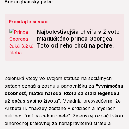
Buckinghamský palác.
Prečítajte si viac
Najbolestivejšia chvíľa v živote
mladučkého princa Georgea:
Toto od neho chcú na pohrebe
kráľovnej!
Zelenská vtedy vo svojom statuse na sociálnych
sieťach označila zosnulú panovníčku za
"výnimočnú
osobnosť, matku národa, ktorá sa stala legendou
už počas svojho života".
Vyjadrila presvedčenie, že
Alžbeta II. "navždy zostane v srdciach a mysliach
miliónov ľudí na celom svete". Zelenskyj označil skon
dlhoročnej kráľovnej za nenapraviteľnú stratu a