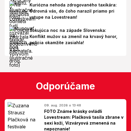
Kuriózna nehoda zdrogovaného taxikára:
Odrovná vás, do čoho narazil priamo pri
vstupe na Lovestream!
Šokujúca noc na západe Slovenska:
Konflikt mužov sa zmenil na krvavý horor,
polícia okamžite zasiahla!
Odporúčame
09. aug. 2026 o 13:48
FOTO Známe krásky ovládli
Lovestream: Plačková tasila zbrane v
sexi koži, Vizváryová zmenená na
nepoznanie!