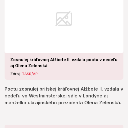
Zosnulej kráľovnej Alžbete II. vzdala poctu v nedeľu
aj Olena Zelenská.
Zdroj:
TASR/AP
Poctu zosnulej britskej kráľovnej Alžbete II. vzdala v
nedeľu vo Westminsterskej sále v Londýne aj
manželka ukrajinského prezidenta Olena Zelenská.