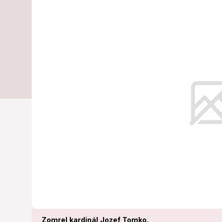
zomrel kardi
(† 98)
Vo veku 98 rokov zomrel v pondel
Zomrel kardinál Jozef Tomko.