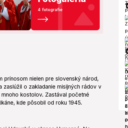
4 fotografie
prínosom nielen pre slovenský národ,
 zaslúžil o zakladanie misijných rádov v
ch mnoho kostolov. Zastával početné
tikáne, kde pôsobil od roku 1945.