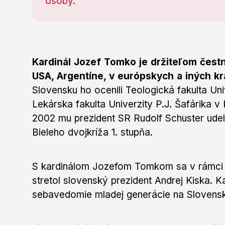
Kardinál Jozef Tomko je držiteľom čest
USA, Argentíne, v európskych a iných kra
Slovensku ho ocenili Teologická fakulta Un
Lekárska fakulta Univerzity P.J. Šafárika v 
2002 mu prezident SR Rudolf Schuster udel
Bieleho dvojkríža 1. stupňa.
S kardinálom Jozefom Tomkom sa v rámci 
stretol slovenský prezident Andrej Kiska. K
sebavedomie mladej generácie na Slovensku