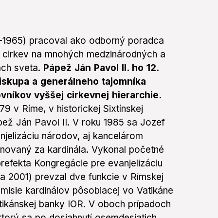
2-1965) pracoval ako odborný poradca
ku cirkev na mnohých medzinárodných a
ach sveta.
Pápež Ján Pavol II. ho 12.
biskupa a generálneho tajomníka
vníkov vyššej cirkevnej hierarchie.
9 v Ríme, v historickej Sixtínskej
ež Ján Pavol II. V roku 1985 sa Jozef
jelizáciu národov, aj kancelárom
novaný za kardinála. Vykonal početné
prefekta Kongregácie pre evanjelizáciu
la 2001) prevzal dve funkcie v Rímskej
misie kardinálov pôsobiacej vo Vatikáne
tikánskej banky IOR. V oboch prípadoch
 ktorý sa po dosiahnutí osemdesiatich