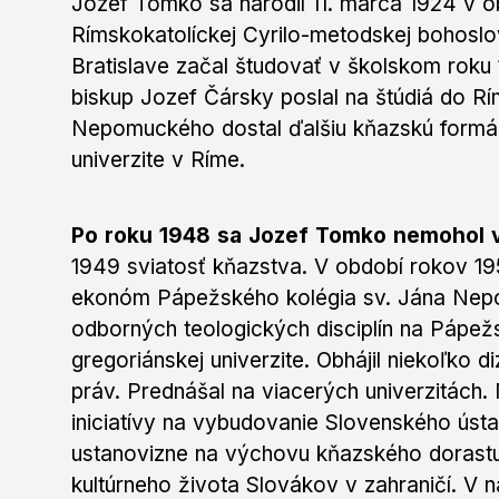
Jozef Tomko sa narodil 11. marca 1924 v 
Rímskokatolíckej Cyrilo-metodskej bohoslov
Bratislave začal študovať v školskom roku
biskup Jozef Čársky poslal na štúdiá do R
Nepomuckého dostal ďalšiu kňazskú formác
univerzite v Ríme.
Po roku 1948 sa Jozef Tomko nemohol vr
1949 sviatosť kňazstva. V období rokov 19
ekonóm Pápežského kolégia sv. Jána Nepo
odborných teologických disciplín na Pápežs
gregoriánskej univerzite. Obhájil niekoľko 
práv. Prednášal na viacerých univerzitách
iniciatívy na vybudovanie Slovenského ústa
ustanovizne na výchovu kňazského dorastu
kultúrneho života Slovákov v zahraničí. V 