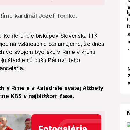
M
e
Ríme kardinál Jozef Tomko.
S
a Konferencie biskupov Slovenska (TK
n
ejou na vzkriesenie oznamujeme, že dnes
ch vo svojom bydlisku v Ríme v kruhu
oju šľachetnú dušu Pánovi Jeho
ancelária.
N
2
p
h v Ríme a v Katedrále svätej Alžbety
tne KBS v najbližšom čase.
N
Fotogaléria