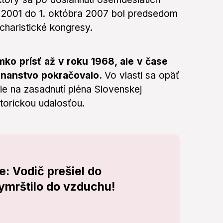
ra 2001 do 1. októbra 2007 bol predsedom
haristické kongresy.
ko prísť až v roku 1968, ale v čase
hnanstvo pokračovalo.
Vo vlasti sa opäť
ie na zasadnutí pléna Slovenskej
storickou udalosťou.
e: Vodič prešiel do
vymrštilo do vzduchu!