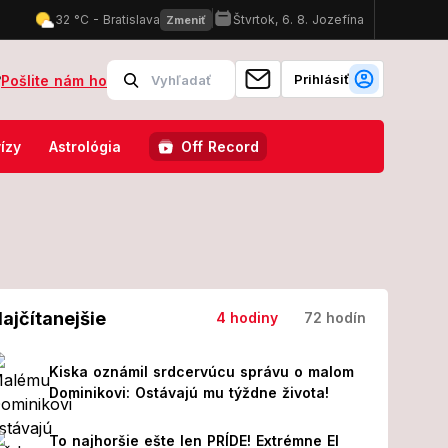
Prihlásiť
?
Pošlite nám ho
nemocnici skončilo 8 ľudí!
FOTO Pozrite, v čom sa ukázal Karol I
ízy
Astrológia
Off Record
ajčítanejšie
4 hodiny
72 hodín
Kiska oznámil srdcervúcu správu o malom
Dominikovi: Ostávajú mu týždne života!
To najhoršie ešte len PRÍDE! Extrémne El