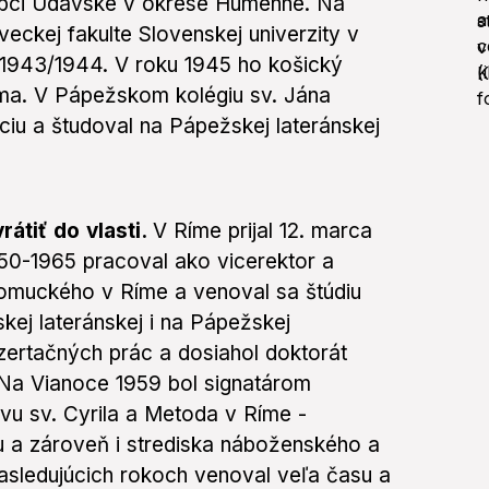
obci Udavské v okrese Humenné. Na
eckej fakulte Slovenskej univerzity v
 1943/1944. V roku 1945 ho košický
íma. V Pápežskom kolégiu sv. Jána
iu a študoval na Pápežskej lateránskej
átiť do vlasti.
V Ríme prijal 12. marca
50-1965 pracoval ako vicerektor a
muckého v Ríme a venoval sa štúdiu
kej lateránskej i na Pápežskej
dizertačných prác a dosiahol doktorát
. Na Vianoce 1959 bol signatárom
vu sv. Cyrila a Metoda v Ríme -
 a zároveň i strediska náboženského a
nasledujúcich rokoch venoval veľa času a