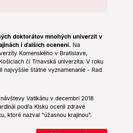
ných doktorátov mnohých univerzít v
jinách i ďalších ocenení.
Na
iverzity Komenského v Bratislave,
Košiciach či Trnavská univerzita. V roku
il najvyššie štátne vyznamenanie - Rad
návštevy Vatikánu v decembri 2018
ardinál podľa Kisku ocenil zdravé
, ktoré nazval "úžasnou krajinou".