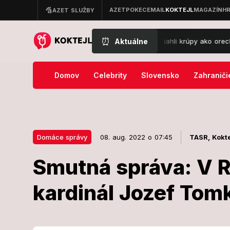
⏰
Aktuálne
 Extrémny obrat počasia: Oravu zasiahli krúpy ako orechy, voda sa va
Domov
Celebrity
Slovensko
Zahraniči
Domáce správy
08. aug. 2022 o 07:45
TASR,
Kokte
Smutná správa: V 
08. aug. 2022 o 07:45
Domáce správy
kardinál Jozef Tom
Smutná správ