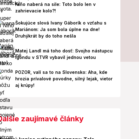
Niño naberá na sile: Toto bolo len v
zahrievacie kolo?!
Šokujúce slová Ivany Gáborík o vzťahu s
Mariánom: Ja som bola úplne na dne!
Druhýkrát by do toho nešla
Matej Landl má toho dosť: Svojho nástupcu
Igondu v STVR vybavil jednou vetou
POZOR, valí sa to na Slovensko: Aha, kde
hrozia prívalové povodne, silný lejak, vietor
aj krúpy!
Ďalšie zaujímavé články