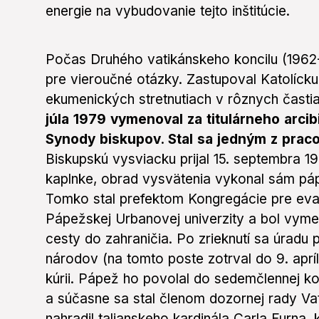
energie na vybudovanie tejto inštitúcie.
Počas Druhého vatikánskeho koncilu (196
pre vieroučné otázky. Zastupoval Katolíc
ekumenických stretnutiach v rôznych časti
júla 1979 vymenoval za titulárneho arci
Synody biskupov. Stal sa jedným z praco
Biskupskú vysviacku prijal 15. septembra 197
kaplnke, obrad vysvätenia vykonal sám páp
Tomko stal prefektom Kongregácie pre evan
Pápežskej Urbanovej univerzity a bol vyme
cesty do zahraničia. Po zrieknutí sa úradu 
národov (na tomto poste zotrval do 9. aprí
kúrii. Pápež ho povolal do sedemčlennej ko
a súčasne sa stal členom dozornej rady Va
nahradil talianskeho kardinála Carla Furna,