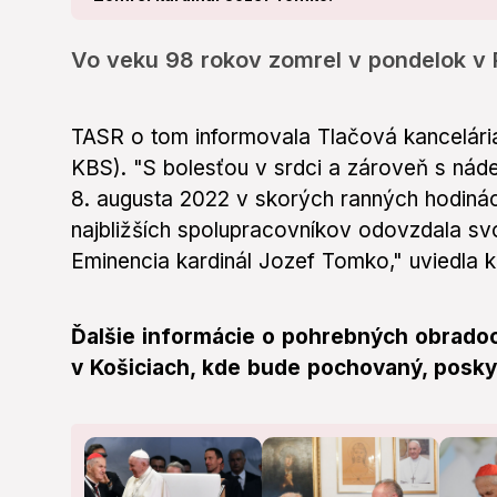
Vo veku 98 rokov zomrel v pondelok v 
TASR o tom informovala Tlačová kancelári
KBS). "S bolesťou v srdci a zároveň s nád
8. augusta 2022 v skorých ranných hodiná
najbližších spolupracovníkov odovzdala sv
Eminencia kardinál Jozef Tomko," uviedla k
Ďalšie informácie o pohrebných obradoc
v Košiciach, kde bude pochovaný, posky