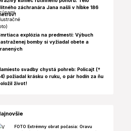
razivý koniec rutinného ponoru: Telo
litného záchranára Jana našli v hĺbke 186
metrov!
mrtiaca explózia na predmestí: Výbuch
astraženej bomby si vyžiadal obete a
zranených
amiesto svadby chystá pohreb: Policajt (†
4) požiadal krásku o ruku, o pár hodín za ňu
oložil život!
ajnovšie
FOTO Extrémny obrat počasia: Oravu