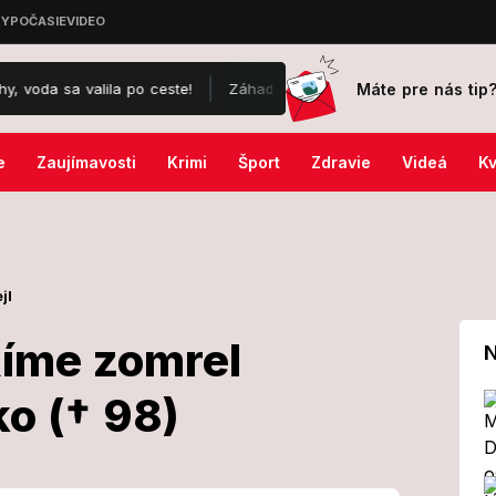
Máte pre nás tip
lila po ceste!
Záhada okolo drámy na kúpalisku v Diakovciach: V 
e
Zaujímavosti
Krimi
Šport
Zdravie
Videá
Kv
jl
Ríme zomrel
N
ko († 98)
a: V Ríme