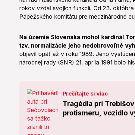
rokov vzdal svojich funkcií. Od 23. októb
Pápežského komitátu pre medzinárodné euc
Na územie Slovenska mohol kardinál Tom
tzv. normalizácie jeho nedobrovoľné vy
objavil opäť až v roku 1989. Jeho vystúpen
národnej rady (SNR) 21. apríla 1991 bolo hi
Prečítajte si viac
Tragédia pri Trebišov
protismeru, vozidlo 