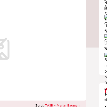
nál Jozef Tomko
ok v Ríme kardinál Jozef Tomko.
Zdroj:
TASR - Martin Baumann