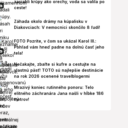
zasiahli krúpy ako orechy, voda sa valila po
ceste!
Záhada okolo drámy na kúpalisku v
Diakovciach: V nemocnici skončilo 8 ľudí!
FOTO Pozrite, v čom sa ukázal Karol III.:
Pohľad vám hneď padne na dolnú časť jeho
tela!
Nečakajte, zbaľte si kufre a cestujte na
vlastnú päsť! TOTO sú najlepšie destinácie
na rok 2026 ocenené travelblogermi
Mrazivý koniec rutinného ponoru: Telo
elitného záchranára Jana našli v hĺbke 186
metrov!