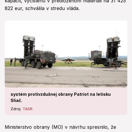
kapacít, vyčíslenú v predloženom materiáli na 31 425
822 eur, schválila v stredu vláda.
systém protivzdušnej obrany Patriot na letisku
Sliač.
Zdroj:
TASR
Ministerstvo obrany (MO) v návrhu spresnilo, že