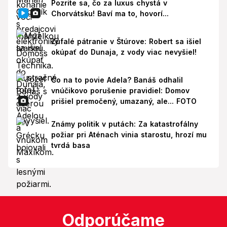
Pozrite sa, čo za luxus chystá v
Chorvátsku! Baví ma to, hovorí...
Zúfalé pátranie v Štúrove: Robert sa išiel
okúpať do Dunaja, z vody viac nevyšiel!
Čo na to povie Adela? Banáš odhalil
vnúčikovo porušenie pravidiel: Domov
prišiel premočený, umazaný, ale... FOTO
Známy politik v putách: Za katastrofálny
požiar pri Aténach vinia starostu, hrozí mu
tvrdá basa
Odporúčame