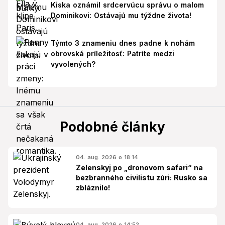
Kiska oznámil srdcervúcu správu o malom
Dominikovi: Ostávajú mu týždne života!
Týmto 3 znameniu dnes padne k nohám
obrovská príležitosť: Patríte medzi
vyvolených?
Podobné články
04. aug. 2026 o 18:14
Zelenskyj po „dronovom safari“ na
bezbranného civilistu zúri: Rusko sa
zbláznilo!
04. aug. 2026 o 14:52