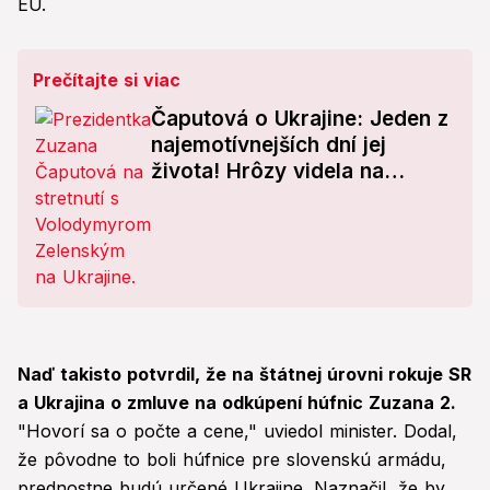
EÚ.
Prečítajte si viac
Čaputová o Ukrajine: Jeden z
najemotívnejších dní jej
života! Hrôzy videla na
vlastné oči
Naď takisto potvrdil, že na štátnej úrovni rokuje SR
a Ukrajina o zmluve na odkúpení húfnic Zuzana 2.
"Hovorí sa o počte a cene," uviedol minister. Dodal,
že pôvodne to boli húfnice pre slovenskú armádu,
prednostne budú určené Ukrajine. Naznačil, že by