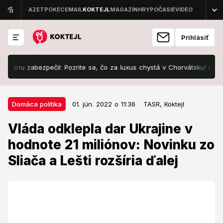
Prihlásiť
u zabezpečil: Pozrite sa, čo za luxus chystá v Chorvátsku! Baví ma to,
01. jún. 2022 o 11:36
Domáca politika
Domáca politika
01. jún. 2022 o 11:36
TASR,
Koktejl
Vláda odklepla dar Ukrajine v
Vláda odklepla dar Ukrajine v
hodnote 21 miliónov: Novinku zo
hodnote 21 miliónov: Novinku zo
Sliača a Lešti rozšíria ďalej
Sliača a Lešti rozšíria ďalej
V súvislosti s inváziou Ruska na Ukrajinu chystá
Slovensko ďalší dar tejto vojnou zmietanej krajine.