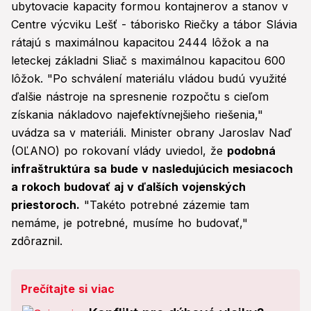
ubytovacie kapacity formou kontajnerov a stanov v
Centre výcviku Lešť - táborisko Riečky a tábor Slávia
rátajú s maximálnou kapacitou 2444 lôžok a na
leteckej základni Sliač s maximálnou kapacitou 600
lôžok. "Po schválení materiálu vládou budú využité
ďalšie nástroje na spresnenie rozpočtu s cieľom
získania nákladovo najefektívnejšieho riešenia,"
uvádza sa v materiáli. Minister obrany Jaroslav Naď
(OĽANO) po rokovaní vlády uviedol, že
podobná
infraštruktúra sa bude v nasledujúcich mesiacoch
a rokoch budovať aj v ďalších vojenských
priestoroch.
"Takéto potrebné zázemie tam
nemáme, je potrebné, musíme ho budovať,"
zdôraznil.
Prečítajte si viac