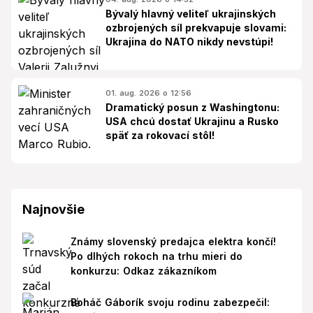
Bývalý hlavný veliteľ ukrajinských
ozbrojených síl prekvapuje slovami:
Ukrajina do NATO nikdy nevstúpi!
01. aug. 2026 o 12:56
Dramatický posun z Washingtonu:
USA chcú dostať Ukrajinu a Rusko
späť za rokovací stôl!
Najnovšie
Známy slovenský predajca elektra končí!
Po dlhých rokoch na trhu mieri do
konkurzu: Odkaz zákazníkom
Boháč Gáborík svoju rodinu zabezpečil: