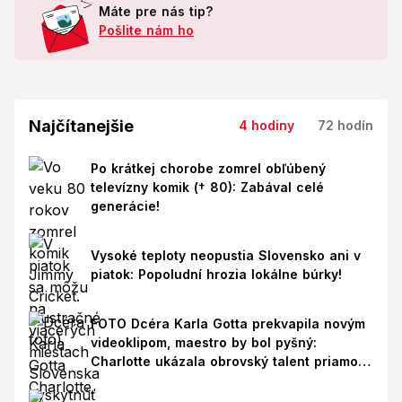
Máte pre nás tip?
Pošlite nám ho
Najčítanejšie
4 hodiny
72 hodín
Po krátkej chorobe zomrel obľúbený
televízny komik († 80): Zabával celé
generácie!
Vysoké teploty neopustia Slovensko ani v
piatok: Popoludní hrozia lokálne búrky!
FOTO Dcéra Karla Gotta prekvapila novým
videoklipom, maestro by bol pyšný:
Charlotte ukázala obrovský talent priamo v
Paríži!