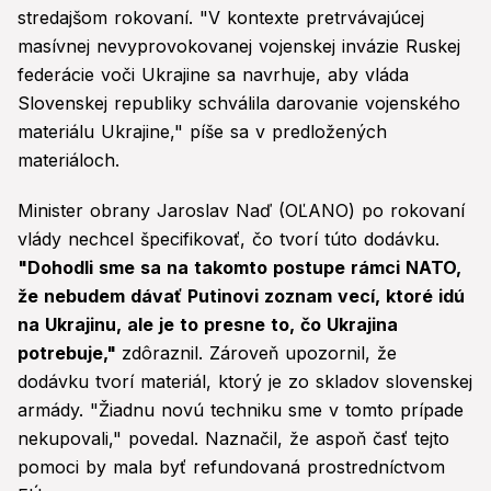
stredajšom rokovaní. "V kontexte pretrvávajúcej
masívnej nevyprovokovanej vojenskej invázie Ruskej
federácie voči Ukrajine sa navrhuje, aby vláda
Slovenskej republiky schválila darovanie vojenského
materiálu Ukrajine," píše sa v predložených
materiáloch.
Minister obrany Jaroslav Naď (OĽANO) po rokovaní
vlády nechcel špecifikovať, čo tvorí túto dodávku.
"Dohodli sme sa na takomto postupe rámci NATO,
že nebudem dávať Putinovi zoznam vecí, ktoré idú
na Ukrajinu, ale je to presne to, čo Ukrajina
potrebuje,"
zdôraznil. Zároveň upozornil, že
dodávku tvorí materiál, ktorý je zo skladov slovenskej
armády. "Žiadnu novú techniku sme v tomto prípade
nekupovali," povedal. Naznačil, že aspoň časť tejto
pomoci by mala byť refundovaná prostredníctvom