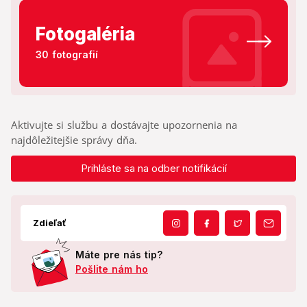
Fotogaléria
30 fotografií
Aktivujte si službu a dostávajte upozornenia na
najdôležitejšie správy dňa.
Prihláste sa na odber notifikácií
Zdieľať
Máte pre nás tip?
Pošlite nám ho