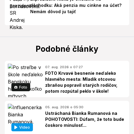
dôchodku: Aká penzia mu cinkne na účet?
Nemám dôvod ju tajiť
Podobné články
07. aug. 2026 o 07:27
FOTO Krvavé besnenie neďaleko
hlavného mesta: Mladík otcovou
zbraňou popravil starých rodičov,
Foto
potom rozpútal peklo v škole!
05. aug. 2026 o 05:30
Ustráchaná Bianka Rumanová na
POHOTOVOSTI: Dúfam, že toto bude
čoskoro minulosť...
Video