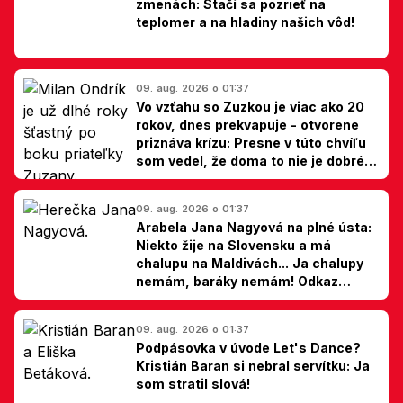
zmenách: Stačí sa pozrieť na
teplomer a na hladiny našich vôd!
09. aug. 2026 o 01:37
Vo vzťahu so Zuzkou je viac ako 20
rokov, dnes prekvapuje - otvorene
priznáva krízu: Presne v túto chvíľu
som vedel, že doma to nie je dobré,
hovorí Milan Ondrík
09. aug. 2026 o 01:37
Arabela Jana Nagyová na plné ústa:
Niekto žije na Slovensku a má
chalupu na Maldivách... Ja chalupy
nemám, baráky nemám! Odkaz
Slovákom
09. aug. 2026 o 01:37
Podpásovka v úvode Let's Dance?
Kristián Baran si nebral servítku: Ja
som stratil slová!