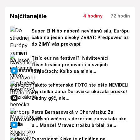
Najčítanejšie
4 hodiny
72 hodín
Super El Niño naberá nevídanú silu, Európu
čaká na jeseň divoký ZVRAT: Predpoveď až
do ZIMY vás prekvapí!
Tisíc eur na festival?! Návštevníci
Lovestreamu prehovorili o svojich
rozpočtoch: Koľko sa minie...
Takéto tehotenské FOTO ste ešte NEVIDELI:
Manželka Jána Ďurovčíka ukázala bruško!
Žiadny gýč, ale...
Petra Bernasovská v Chorvátsku: Za
luxusnú večeru s dezertom zacvakala ako
u... Manžel Mravec trošku brblal, že...
Exprezident Kiska je oficiálne na