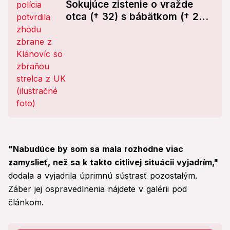
Šokujúce zistenie o vražde
otca († 32) s bábätkom († 2
mes.) a streľbe na univerzite!
"Nabudúce by som sa mala rozhodne viac
zamyslieť, než sa k takto citlivej situácii vyjadrím,"
dodala a vyjadrila úprimnú sústrasť pozostalým.
Záber jej ospravedlnenia nájdete v galérii pod
článkom.