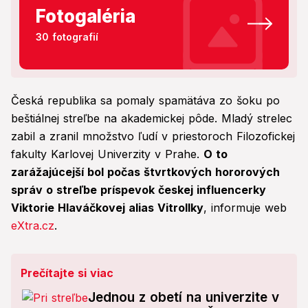
Fotogaléria
30 fotografií
Česká republika sa pomaly spamätáva zo šoku po
beštiálnej streľbe na akademickej pôde. Mladý strelec
zabil a zranil množstvo ľudí v priestoroch Filozofickej
fakulty Karlovej Univerzity v Prahe.
O to
zarážajúcejší bol počas štvrtkových hororových
správ o streľbe príspevok českej influencerky
Viktorie Hlaváčkovej alias Vitrollky
, informuje web
eXtra.cz
.
Prečítajte si viac
Jednou z obetí na univerzite v