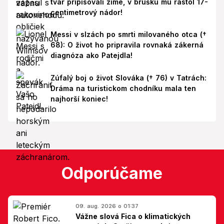
tvár pripisovali zime, v brušku mu rástol 17-
centimetrový nádor!
Messi v slzách po smrti milovaného otca (†
68): O život ho pripravila rovnaká zákerná
diagnóza ako Patejdla!
Zúfalý boj o život Slováka († 76) v Tatrách:
Dráma na turistickom chodníku mala ten
najhorší koniec!
Odporúčame
09. aug. 2026 o 01:37
Vážne slová Fica o klimatických