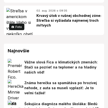
02. aug. 2026 o 09:35
Krvavý útok v rušnej obchodnej zóne:
Streľba si vyžiadala najmenej troch
mŕtvych
Foto
Najnovšie
Vážne slová Fica o klimatických zmenách:
Stačí sa pozrieť na teplomer a na hladiny
našich vôd!
Známa herečka sa spamätáva po hrozivej
nehode, z auta sa museli vyplaziť: Je to
veľmi ťažké!
Šokujúca diagnóza malého školáka: Bledú