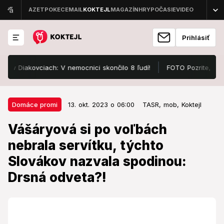
Prihlásiť
vciach: V nemocnici skončilo 8 ľudí!
FOTO Pozrite, v čom sa ukáz
13. okt. 2023 o 06:00
Domáce promi
Domáce promi
13. okt. 2023 o 06:00
TASR,
mob,
Koktejl
Vášáryová si po voľbách nebrala
Vášáryová si po voľbách
servítku, týchto Slovákov nazvala
nebrala servítku, týchto
spodinou: Drsná odveta?!
Slovákov nazvala spodinou:
Bývalá herečka, diplomatka a politička naložila
Drsná odveta?!
niektorým Slovákom.