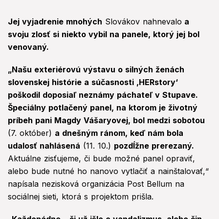
Jej vyjadrenie mnohých
Slovákov nahnevalo
a
svoju zlosť si niekto vybil na panele, ktorý jej bol
venovaný.
„Našu exteriérovú výstavu o silných ženách
slovenskej histórie a súčasnosti ‚HERstory‘
poškodil doposiaľ neznámy páchateľ v Stupave.
Špeciálny potlačený panel, na ktorom je životný
príbeh pani Magdy Vášaryovej, bol medzi sobotou
(7. október)
a dnešným ránom, keď nám bola
udalosť nahlásená
(11. 10.)
pozdĺžne prerezaný.
Aktuálne zisťujeme, či bude možné panel opraviť,
alebo bude nutné ho nanovo vytlačiť a nainštalovať,“
napísala nezisková organizácia Post Bellum na
sociálnej sieti, ktorá s projektom prišla.