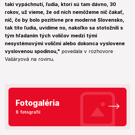
takí vypáchnutí, ľudia, ktorí sú tam dávno, 30
rokov, už vieme, že od nich nemôžeme nič čakať,
nič, čo by bolo pozitívne pre moderné Slovensko,
tak títo ľudia, uvidíme no, nakoľko sa stotožnili s
tým hľadaním tých voličov medzi tými
nesystémovými voličmi alebo dokonca vyslovene
vyslovenou spodinou,"
povedala v rozhovore
Vašáryová na rovinu.
Fotogaléria
8 fotografií