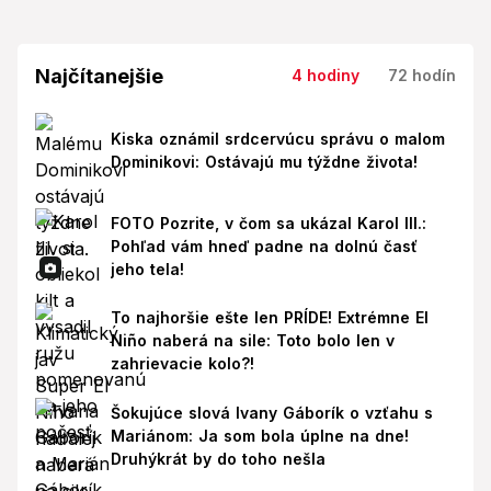
Najčítanejšie
4 hodiny
72 hodín
Kiska oznámil srdcervúcu správu o malom
Dominikovi: Ostávajú mu týždne života!
FOTO Pozrite, v čom sa ukázal Karol III.:
Pohľad vám hneď padne na dolnú časť
jeho tela!
To najhoršie ešte len PRÍDE! Extrémne El
Niño naberá na sile: Toto bolo len v
zahrievacie kolo?!
Šokujúce slová Ivany Gáborík o vzťahu s
Mariánom: Ja som bola úplne na dne!
Druhýkrát by do toho nešla