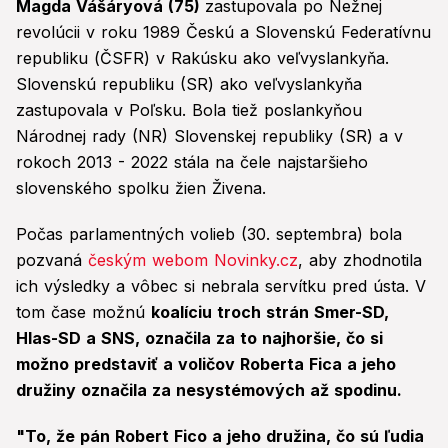
Magda Vášáryová (75)
zastupovala po Nežnej
revolúcii v roku 1989 Českú a Slovenskú Federatívnu
republiku (ČSFR) v Rakúsku ako veľvyslankyňa.
Slovenskú republiku (SR) ako veľvyslankyňa
zastupovala v Poľsku. Bola tiež poslankyňou
Národnej rady (NR) Slovenskej republiky (SR) a v
rokoch 2013 - 2022 stála na čele najstaršieho
slovenského spolku žien Živena.
Počas parlamentných volieb (30. septembra) bola
pozvaná
českým webom Novinky.cz
, aby zhodnotila
ich výsledky a vôbec si nebrala servítku pred ústa. V
tom čase možnú
koalíciu troch strán Smer-SD,
Hlas-SD a SNS, označila za to najhoršie, čo si
možno predstaviť a voličov Roberta Fica a jeho
družiny označila za nesystémových až spodinu.
"To, že pán Robert Fico a jeho družina, čo sú ľudia