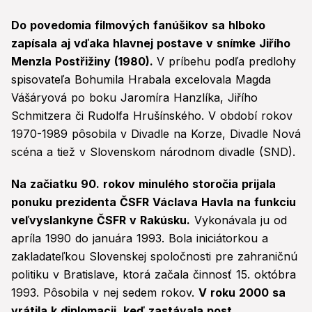
Do povedomia filmových fanúšikov sa hlboko
zapísala aj vďaka hlavnej postave v snímke Jiřího
Menzla Postřižiny (1980).
V príbehu podľa predlohy
spisovateľa Bohumila Hrabala excelovala Magda
Vášáryová po boku Jaromíra Hanzlíka, Jiřího
Schmitzera či Rudolfa Hrušínského. V období rokov
1970-1989 pôsobila v Divadle na Korze, Divadle Nová
scéna a tiež v Slovenskom národnom divadle (SND).
Na začiatku 90. rokov minulého storočia prijala
ponuku prezidenta ČSFR Václava Havla na funkciu
veľvyslankyne ČSFR v Rakúsku.
Vykonávala ju od
apríla 1990 do januára 1993. Bola iniciátorkou a
zakladateľkou Slovenskej spoločnosti pre zahraničnú
politiku v Bratislave, ktorá začala činnosť 15. októbra
1993. Pôsobila v nej sedem rokov.
V roku 2000 sa
vrátila k diplomacii, keď zastávala post