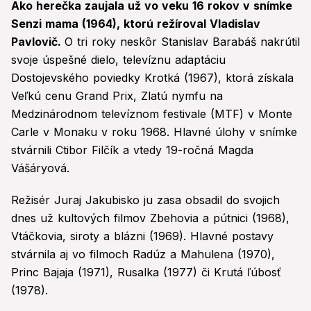
Ako herečka zaujala už vo veku 16 rokov v snímke
Senzi mama (1964), ktorú režíroval Vladislav
Pavlovič.
O tri roky neskôr Stanislav Barabáš nakrútil
svoje úspešné dielo, televíznu adaptáciu
Dostojevského poviedky Krotká (1967), ktorá získala
Veľkú cenu Grand Prix, Zlatú nymfu na
Medzinárodnom televíznom festivale (MTF) v Monte
Carle v Monaku v roku 1968. Hlavné úlohy v snímke
stvárnili Ctibor Filčík a vtedy 19-ročná Magda
Vášáryová.
Režisér Juraj Jakubisko ju zasa obsadil do svojich
dnes už kultových filmov Zbehovia a pútnici (1968),
Vtáčkovia, siroty a blázni (1969). Hlavné postavy
stvárnila aj vo filmoch Radúz a Mahulena (1970),
Princ Bajaja (1971), Rusalka (1977) či Krutá ľúbosť
(1978).