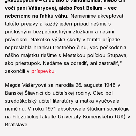
„Každopádne – či už išlo o vandalizmus, alebo čin
voči pani Vášaryovej, alebo Post Bellum – vec
neberieme na ľahkú váhu.
Nemienime akceptovať
takéto prejavy a každý jeden prípad riešime s
príslušnými bezpečnostnými zložkami a našimi
právnikmi. Nakoľko výška škody v tomto prípade
nepresiahla hranicu trestného činu, vec poškodenia
nášho majetku riešime s Mestskou políciou Stupava,
ako priestupok. Nedáme sa odradiť, ani zastrašiť,“
zakončili v
príspevku
.
Magda Vášáryová sa narodila 26. augusta 1948 v
Banskej Štiavnici do učiteľskej rodiny. Otec bol
stredoškolský učiteľ literatúry a matka vyučovala
nemčinu. V roku 1971 absolvovala štúdium sociológie
na Filozofickej fakulte Univerzity Komenského (UK) v
Bratislave.