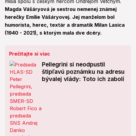
misia spolu s českým hercom Ondřejom Vetchým.
Magda Vášáryová je sestrou nemenej známej
herečky Emílie Vášáryovej. Jej manželom bol
humorista, herec, textár a dramatik Milan Lasica
(1940 - 2021), s ktorým mala dve dcéry.
Prečítajte si viac
Pellegrini si neodpustil
štipľavú poznámku na adresu
bývalej vlády: Toto ich zabolí