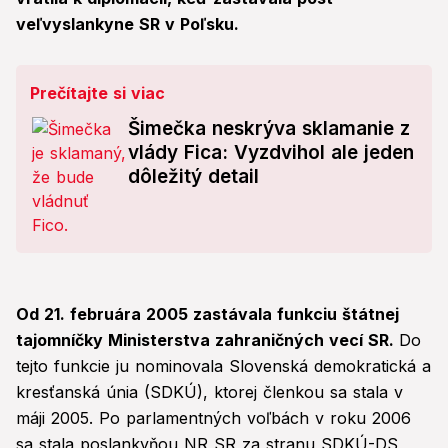
veľvyslankyne SR v Poľsku.
Prečítajte si viac
Šimečka neskrýva sklamanie z
vlády Fica: Vyzdvihol ale jeden
dôležitý detail
Od 21. februára 2005 zastávala funkciu štátnej
tajomníčky Ministerstva zahraničných vecí SR.
Do
tejto funkcie ju nominovala Slovenská demokratická a
kresťanská únia (SDKÚ), ktorej členkou sa stala v
máji 2005. Po parlamentných voľbách v roku 2006
sa stala poslankyňou NR SR za stranu SDKÚ-DS,