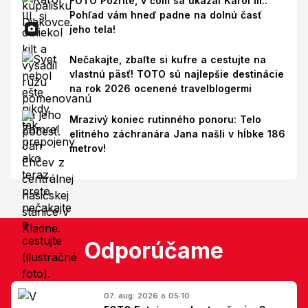
FOTO Pozrite, v čom sa ukázal Karol III.:
Pohľad vám hneď padne na dolnú časť
jeho tela!
Nečakajte, zbaľte si kufre a cestujte na
vlastnú päsť! TOTO sú najlepšie destinácie
na rok 2026 ocenené travelblogermi
Mrazivý koniec rutinného ponoru: Telo
elitného záchranára Jana našli v hĺbke 186
metrov!
Odporúčame
07. aug. 2026 o 05:10