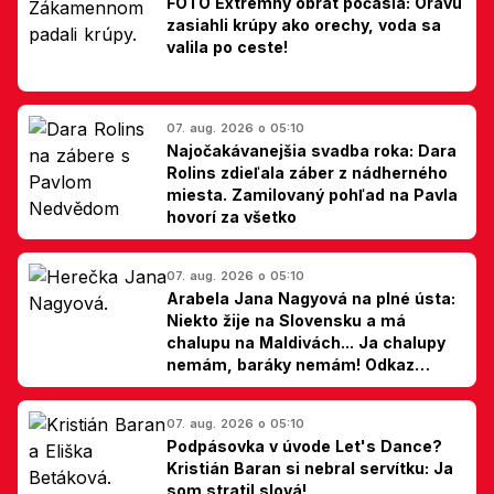
FOTO Extrémny obrat počasia: Oravu
zasiahli krúpy ako orechy, voda sa
valila po ceste!
07. aug. 2026 o 05:10
Najočakávanejšia svadba roka: Dara
Rolins zdieľala záber z nádherného
miesta. Zamilovaný pohľad na Pavla
hovorí za všetko
07. aug. 2026 o 05:10
Arabela Jana Nagyová na plné ústa:
Niekto žije na Slovensku a má
chalupu na Maldivách... Ja chalupy
nemám, baráky nemám! Odkaz
Slovákom
07. aug. 2026 o 05:10
Podpásovka v úvode Let's Dance?
Kristián Baran si nebral servítku: Ja
som stratil slová!