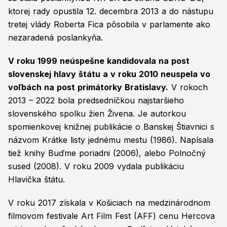
ktorej rady opustila 12. decembra 2013 a do nástupu
tretej vlády Roberta Fica pôsobila v parlamente ako
nezaradená poslankyňa.
V roku 1999 neúspešne kandidovala na post
slovenskej hlavy štátu a v roku 2010 neuspela vo
voľbách na post primátorky Bratislavy.
V rokoch
2013 – 2022 bola predsedníčkou najstaršieho
slovenského spolku žien Živena. Je autorkou
spomienkovej knižnej publikácie o Banskej Štiavnici s
názvom Krátke listy jednému mestu (1986). Napísala
tiež knihy Buďme poriadni (2006), alebo Polnočný
sused (2008). V roku 2009 vydala publikáciu
Hlavička štátu.
V roku 2017 získala v Košiciach na medzinárodnom
filmovom festivale Art Film Fest (AFF) cenu Hercova