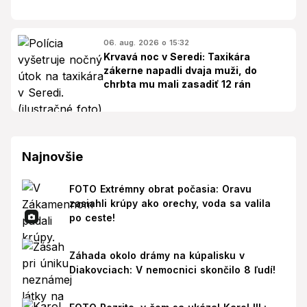
06. aug. 2026 o 15:32
Krvavá noc v Seredi: Taxikára
zákerne napadli dvaja muži, do
chrbta mu mali zasadiť 12 rán
Najnovšie
FOTO Extrémny obrat počasia: Oravu
zasiahli krúpy ako orechy, voda sa valila
po ceste!
Záhada okolo drámy na kúpalisku v
Diakovciach: V nemocnici skončilo 8 ľudí!