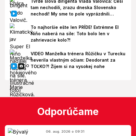
Tvrdé slová dirigenta Vlada Valoviča: Česi
tam nechodili, zrazu dneska Slovensko
nechodí! My sme to pole vyprázdnili
zbytočne
To najhoršie ešte len PRÍDE! Extrémne El
Niño naberá na sile: Toto bolo len v
zahrievacie kolo?!
VIDEO Manželka trénera Růžičku v Turecku
neverila vlastným očiam: Deodorant za
TOĽKO?! Žijem si na vysokej nohe
Odporúčame
06. aug. 2026 o 09:31