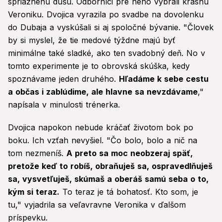
spriaznenú dušu. Odborníci pre neho vybrali krásnu
Veroniku. Dvojica vyrazila po svadbe na dovolenku
do Dubaja a vyskúšali si aj spoločné bývanie. "Človek
by si myslel, že tie medové týždne majú byť
minimálne také sladké, ako ten svadobný deň. No v
tomto experimente je to obrovská skúška, kedy
spoznávame jeden druhého.
Hľadáme k sebe cestu
a občas i zablúdime, ale hlavne sa nevzdávame
,"
napísala v minulosti trénerka.
Dvojica napokon nebude kráčať životom bok po
boku. Ich vzťah nevyšiel. "Čo bolo, bolo a nič na
tom nezmeníš.
A preto sa moc neobzeraj späť,
pretože keď to robíš, obraňuješ sa, ospravedlňuješ
sa, vysvetľuješ, skúmaš a oberáš samú seba o to,
kým si teraz.
To teraz je tá bohatosť. Kto som, je
tu," vyjadrila sa veľavravne Veronika v ďalšom
príspevku.