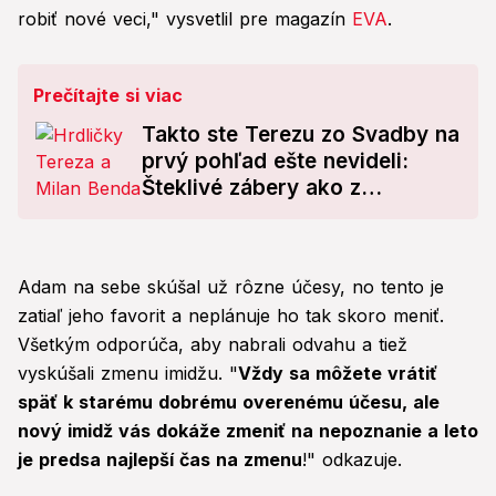
robiť nové veci," vysvetlil pre magazín
EVA
.
Prečítajte si viac
Takto ste Terezu zo Svadby na
prvý pohľad ešte nevideli:
Šteklivé zábery ako z
pánskeho časopisu!
Adam na sebe skúšal už rôzne účesy, no tento je
zatiaľ jeho favorit a neplánuje ho tak skoro meniť.
Všetkým odporúča, aby nabrali odvahu a tiež
vyskúšali zmenu imidžu. "
Vždy sa môžete vrátiť
späť k starému dobrému overenému účesu, ale
nový imidž vás dokáže zmeniť na nepoznanie a leto
je predsa najlepší čas na zmenu
!" odkazuje.