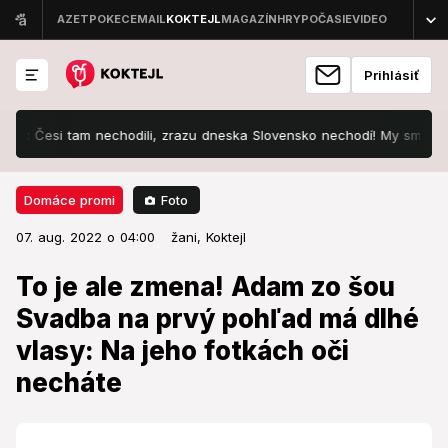
Prihlásiť
Česi tam nechodili, zrazu dneska Slovensko nechodí! My sme to pole v
Foto
Domáce promi
07. aug. 2022 o 04:00
Domáce promi
07. aug. 2022 o 04:00
To je ale zmena! Adam zo šou
žani,
Koktejl
Svadba na prvý pohľad má dlhé
To je ale zmena! Adam zo šou
vlasy: Na jeho fotkách oči necháte
Svadba na prvý pohľad má dlhé
vlasy: Na jeho fotkách oči
Adam sa zviditeľnil vďaka šou Svadba na prvý
pohľad.
necháte