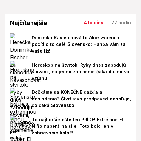
Najčítanejšie
4 hodiny
72 hodín
Dominika Kavaschová totálne vypenila,
pocítilo to celé Slovensko: Hanba vám za
vaše lži!
Horoskop na štvrtok: Ryby dnes zabodujú
slovami, no jedno znamenie čaká dusno vo
vzťahu!
Dočkáme sa KONEČNE dažďa a
ochladenia? Štvrtková predpoveď odhaľuje,
čo čaká Slovensko
To najhoršie ešte len PRÍDE! Extrémne El
Niño naberá na sile: Toto bolo len v
zahrievacie kolo?!