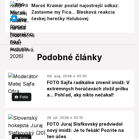
Maroš Kramár poslal najostrejší odkaz:
Zastavme my Fica... Blesková reakcia
českej herečky Holubovej
Podobné články
06. aug. 2026 o 05:30
FOTO Sajfa radikálne zmenil imidž: V
extrémnych horúčavách zložil prilbu
a... Pohľad, aký nikto nečakal!
Foto
28. júl. 2026 o 20:13
FOTO Juraj Slafkovský predviedol
nový imidž: Je to fešák! Pozrite na
ten účes
Foto