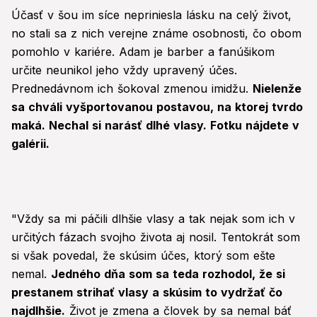
Účasť v šou im síce nepriniesla lásku na celý život,
no stali sa z nich verejne známe osobnosti, čo obom
pomohlo v kariére. Adam je barber a fanúšikom
určite neunikol jeho vždy upravený účes.
Prednedávnom ich šokoval zmenou imidžu.
Nielenže
sa chváli vyšportovanou postavou, na ktorej tvrdo
maká. Nechal si narásť dlhé vlasy. Fotku nájdete v
galérii.
"Vždy sa mi páčili dlhšie vlasy a tak nejak som ich v
určitých fázach svojho života aj nosil. Tentokrát som
si však povedal, že skúsim účes, ktorý som ešte
nemal.
Jedného dňa som sa teda rozhodol, že si
prestanem strihať vlasy a skúsim to vydržať čo
najdlhšie.
Život je zmena a človek by sa nemal báť