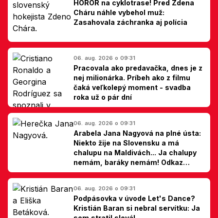
HOROR na cyklotrase! Pred Zdena
Cháru náhle vybehol muž:
Zasahovala záchranka aj polícia
06. aug. 2026 o 09:31
Pracovala ako predavačka, dnes je z
nej milionárka. Príbeh ako z filmu
čaká veľkolepý moment - svadba
roka už o pár dní
06. aug. 2026 o 09:31
Arabela Jana Nagyová na plné ústa:
Niekto žije na Slovensku a má
chalupu na Maldivách... Ja chalupy
nemám, baráky nemám! Odkaz
Slovákom
06. aug. 2026 o 09:31
Podpásovka v úvode Let's Dance?
Kristián Baran si nebral servítku: Ja
som stratil slová!