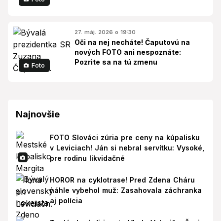
27. máj. 2026 o 19:30
Oči na nej necháte! Čaputovú na
nových FOTO ani nespoznáte:
Pozrite sa na tú zmenu
Foto
Najnovšie
FOTO Slováci zúria pre ceny na kúpalisku
v Leviciach! Ján si nebral servítku: Vysoké,
pre rodinu likvidačné
HOROR na cyklotrase! Pred Zdena Cháru
náhle vybehol muž: Zasahovala záchranka
aj polícia