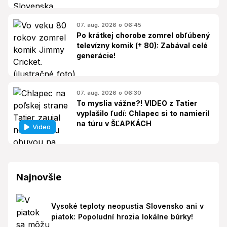
07. aug. 2026 o 06:45
Po krátkej chorobe zomrel obľúbený
televízny komik († 80): Zabával celé
generácie!
07. aug. 2026 o 06:30
To myslia vážne?! VIDEO z Tatier
vyplašilo ľudí: Chlapec si to namieril
na túru v ŠĽAPKÁCH
Video
Najnovšie
Vysoké teploty neopustia Slovensko ani v
piatok: Popoludní hrozia lokálne búrky!