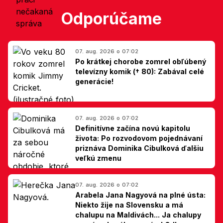
Odporúčame
07. aug. 2026 o 07:02
Po krátkej chorobe zomrel obľúbený
televízny komik († 80): Zabával celé
generácie!
07. aug. 2026 o 07:02
Definitívne začína novú kapitolu
života: Po rozvodovom pojednávaní
priznáva Dominika Cibulková ďalšiu
veľkú zmenu
07. aug. 2026 o 07:02
Arabela Jana Nagyová na plné ústa:
Niekto žije na Slovensku a má
chalupu na Maldivách... Ja chalupy