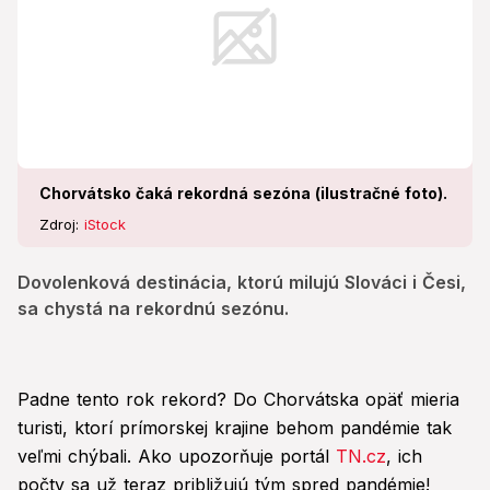
Chorvátsko čaká rekordná sezóna (ilustračné foto).
Zdroj:
iStock
Dovolenková destinácia, ktorú milujú Slováci i Česi,
sa chystá na rekordnú sezónu.
Padne tento rok rekord? Do Chorvátska opäť mieria
turisti, ktorí prímorskej krajine behom pandémie tak
veľmi chýbali. Ako upozorňuje portál
TN.cz
, ich
počty sa už teraz približujú tým spred pandémie!