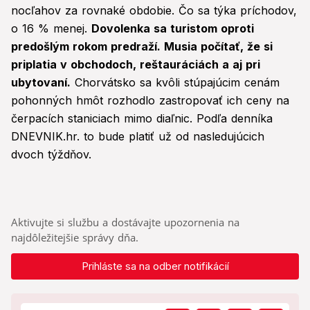
nocľahov za rovnaké obdobie. Čo sa týka príchodov,
o 16 % menej.
Dovolenka sa turistom oproti
predošlým rokom predraží. Musia počítať, že si
priplatia v obchodoch, reštauráciách a aj pri
ubytovaní.
Chorvátsko sa kvôli stúpajúcim cenám
pohonných hmôt rozhodlo zastropovať ich ceny na
čerpacích staniciach mimo diaľnic. Podľa denníka
DNEVNIK.hr. to bude platiť už od nasledujúcich
dvoch týždňov.
Aktivujte si službu a dostávajte upozornenia na
najdôležitejšie správy dňa.
Prihláste sa na odber notifikácií