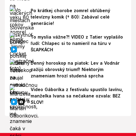
Po krátkej chorobe zomrel obľúbený
televízny komik († 80): Zabával celé
generácie!
To myslia vážne?! VIDEO z Tatier vyplašilo
ľudí: Chlapec si to namieril na túru v
ŠĽAPKÁCH
Denný horoskop na piatok: Lev a Vodnár
zažijú obrovský triumf! Niektorým
znameniam hrozí studená sprcha
Video Gáboríka z festivalu spustilo lavínu,
manželka Ivana sa nečakane ozvala: BEZ
SLOV!