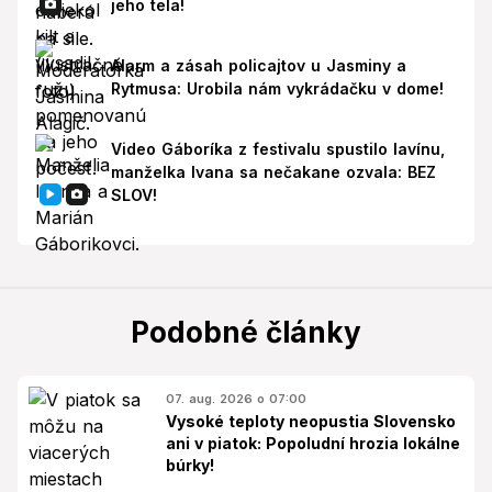
jeho tela!
Alarm a zásah policajtov u Jasminy a
Rytmusa: Urobila nám vykrádačku v dome!
Video Gáboríka z festivalu spustilo lavínu,
manželka Ivana sa nečakane ozvala: BEZ
SLOV!
Podobné články
07. aug. 2026 o 07:00
Vysoké teploty neopustia Slovensko
ani v piatok: Popoludní hrozia lokálne
búrky!