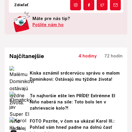
Zdieľať
Máte pre nás tip?
Pošlite nám ho
Najčítanejšie
4 hodiny
72 hodín
Kiska oznámil srdcervúcu správu o malom
Dominikovi: Ostávajú mu týždne života!
To najhoršie ešte len PRÍDE! Extrémne El
Niño naberá na sile: Toto bolo len v
zahrievacie kolo?!
FOTO Pozrite, v čom sa ukázal Karol III.:
Pohľad vám hneď padne na dolnú časť