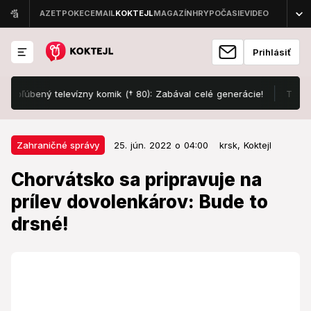
Prihlásiť
úbený televízny komik († 80): Zabával celé generácie!
To myslia 
25. jún. 2022 o 04:00
Zahraničné správy
Zahraničné správy
25. jún. 2022 o 04:00
krsk,
Koktejl
Chorvátsko sa pripravuje na prílev
Chorvátsko sa pripravuje na
dovolenkárov: Bude to drsné!
prílev dovolenkárov: Bude to
drsné!
Dovolenková destinácia, ktorú milujú Slováci i Česi, sa
chystá na rekordnú sezónu.