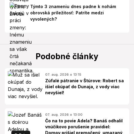
Týmto 3 znameniu dnes padne k nohám
obrovská príležitosť: Patríte medzi
vyvolených?
Podobné články
07. aug. 2026 o 13:15
Zúfalé pátranie v Štúrove: Robert sa
išiel okúpať do Dunaja, z vody viac
nevyšiel!
07. aug. 2026 o 13:00
Čo na to povie Adela? Banáš odhalil
vnúčikovo porušenie pravidiel:
Domov prišiel premočený, umazaný,