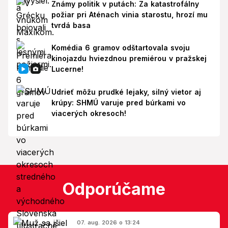
Známy politik v putách: Za katastrofálny
požiar pri Aténach vinia starostu, hrozí mu
tvrdá basa
Komédia 6 gramov odštartovala svoju
kinojazdu hviezdnou premiérou v pražskej
Lucerne!
Udrieť môžu prudké lejaky, silný vietor aj
krúpy: SHMÚ varuje pred búrkami vo
viacerých okresoch!
Odporúčame
07. aug. 2026 o 13:24