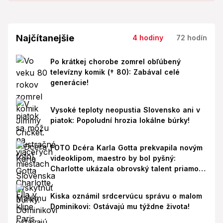
Najčítanejšie
4 hodiny
72 hodín
Po krátkej chorobe zomrel obľúbený
televízny komik († 80): Zabával celé
generácie!
Vysoké teploty neopustia Slovensko ani v
piatok: Popoludní hrozia lokálne búrky!
FOTO Dcéra Karla Gotta prekvapila novým
videoklipom, maestro by bol pyšný:
Charlotte ukázala obrovský talent priamo v
Paríži!
Kiska oznámil srdcervúcu správu o malom
Dominikovi: Ostávajú mu týždne života!