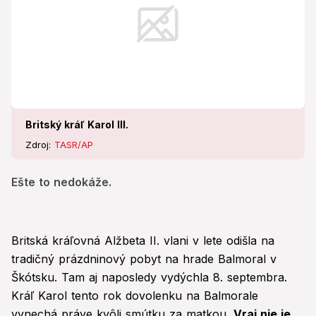
Britský kráľ Karol III.
Zdroj:
TASR/AP
Ešte to nedokáže.
Britská kráľovná Alžbeta II. vlani v lete odišla na
tradičný prázdninový pobyt na hrade Balmoral v
Škótsku. Tam aj naposledy vydýchla 8. septembra.
Kráľ Karol tento rok dovolenku na Balmorale
vynechá práve kvôli smútku za matkou.
Vraj nie je