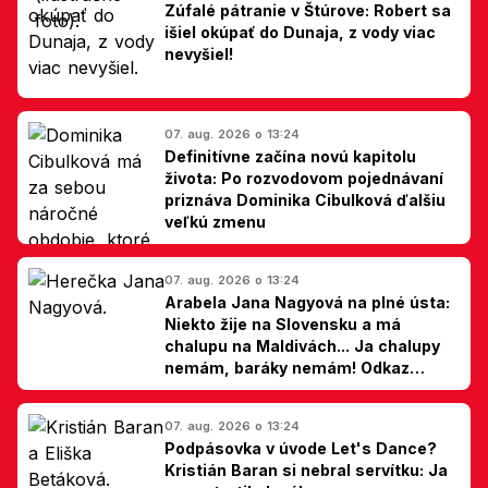
Zúfalé pátranie v Štúrove: Robert sa
išiel okúpať do Dunaja, z vody viac
nevyšiel!
07. aug. 2026 o 13:24
Definitívne začína novú kapitolu
života: Po rozvodovom pojednávaní
priznáva Dominika Cibulková ďalšiu
veľkú zmenu
07. aug. 2026 o 13:24
Arabela Jana Nagyová na plné ústa:
Niekto žije na Slovensku a má
chalupu na Maldivách... Ja chalupy
nemám, baráky nemám! Odkaz
Slovákom
07. aug. 2026 o 13:24
Podpásovka v úvode Let's Dance?
Kristián Baran si nebral servítku: Ja