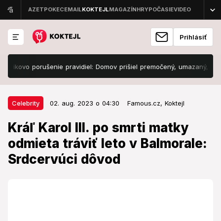
Prihlásiť
ovo porušenie pravidiel: Domov prišiel premočený, umazaný, ale... FO
02. aug. 2023 o 04:30
Celebrity
Celebrity
02. aug. 2023 o 04:30
Famous.cz,
Koktejl
Kráľ Karol III. po smrti matky
Kráľ Karol III. po smrti matky
odmieta tráviť leto v Balmorale:
odmieta tráviť leto v Balmorale:
Srdcervúci dôvod
Srdcervúci dôvod
Ešte to nedokáže.