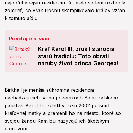
najobľúbenejšiu rezidenciu. Aj preto sa tam rozhodla
zomrieť, čo však trochu skomplikovalo kráľov vzťah
k tomuto sídlu.
Prečítajte si viac
Kráľ Karol III. zrušil stáročia
starú tradíciu: Toto obráti
naruby život princa Georgea!
Birkhall je menšia súkromná rezidencia
nachádzajúcich sa na pozemkoch Balmoralského
panstva. Karol ho zdedil v roku 2002 po smrti
kráľovnej matky a premenil ho na miesto, ktoré so
svojou ženou Kamilou nazývajú ich škótskym
domovom.