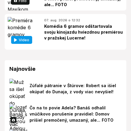
Foto
ale... FOTO
07. aug. 2026 o 12:32
Komédia 6 gramov odštartovala
svoju kinojazdu hviezdnou premiérou
v pražskej Lucerne!
Video
Najnovšie
Zúfalé pátranie v Štúrove: Robert sa išiel
okúpať do Dunaja, z vody viac nevyšiel!
Čo na to povie Adela? Banáš odhalil
vnúčikovo porušenie pravidiel: Domov
prišiel premočený, umazaný, ale... FOTO