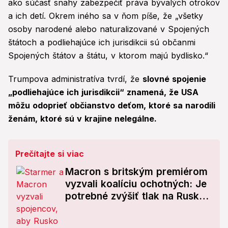
ako súčasť snahy zabezpečiť práva bývalých otrokov
a ich detí. Okrem iného sa v ňom píše, že „všetky
osoby narodené alebo naturalizované v Spojených
štátoch a podliehajúce ich jurisdikcii sú občanmi
Spojených štátov a štátu, v ktorom majú bydlisko.“
Trumpova administratíva tvrdí, že
slovné spojenie
„podliehajúce ich jurisdikcii“ znamená, že USA
môžu odoprieť občianstvo deťom, ktoré sa narodili
ženám, ktoré sú v krajine nelegálne.
Prečítajte si viac
Macron s britským premiérom
vyzvali koalíciu ochotných: Je
potrebné zvýšiť tlak na Rusko,
aby pristúpilo na prímerie