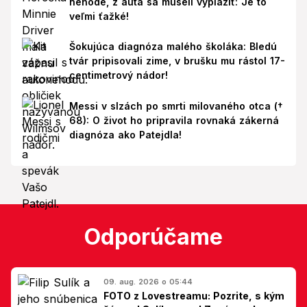
nehode, z auta sa museli vyplaziť: Je to
veľmi ťažké!
Šokujúca diagnóza malého školáka: Bledú
tvár pripisovali zime, v brušku mu rástol 17-
centimetrový nádor!
Messi v slzách po smrti milovaného otca (†
68): O život ho pripravila rovnaká zákerná
diagnóza ako Patejdla!
Odporúčame
09. aug. 2026 o 05:44
FOTO z Lovestreamu: Pozrite, s kým