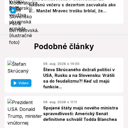
luxusnú večeru s dezertom zacvakala ako
u... Manžel Mravec trošku brblal, že...
Podobné články
08. aug. 2026 o 14:00
Števa Skrúcaného dožrali politici v
USA, Rusku a na Slovensku: Vrátili
sa do feudalizmu?! Keď už majú
Video
funkcie...
08. aug. 2026 o 11:11
Spojené štáty majú nového ministra
spravodlivosti: Americký Senát
definitívne schválil Todda Blanchea