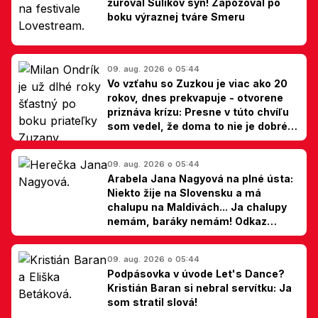
žúroval Sulíkov syn! Zapózoval po
boku výraznej tváre Smeru
09. aug. 2026 o 05:44
Vo vzťahu so Zuzkou je viac ako 20
rokov, dnes prekvapuje - otvorene
priznáva krízu: Presne v túto chvíľu
som vedel, že doma to nie je dobré,
hovorí Milan Ondrík
09. aug. 2026 o 05:44
Arabela Jana Nagyová na plné ústa:
Niekto žije na Slovensku a má
chalupu na Maldivách... Ja chalupy
nemám, baráky nemám! Odkaz
Slovákom
09. aug. 2026 o 05:44
Podpásovka v úvode Let's Dance?
Kristián Baran si nebral servítku: Ja
som stratil slová!