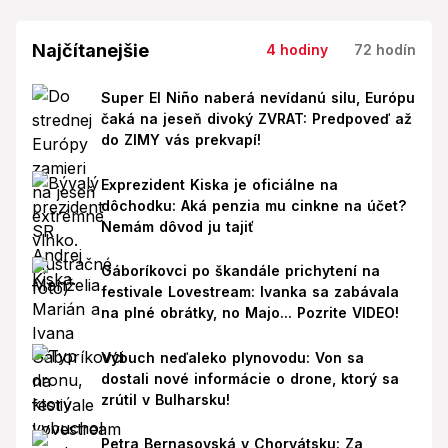
Najčítanejšie
4 hodiny
72 hodín
Super El Niño naberá nevídanú silu, Európu
čaká na jeseň divoký ZVRAT: Predpoveď až
do ZIMY vás prekvapí!
Exprezident Kiska je oficiálne na
dôchodku: Aká penzia mu cinkne na účet?
Nemám dôvod ju tajiť
Gáboríkovci po škandále prichytení na
festivale Lovestream: Ivanka sa zabávala
na plné obrátky, no Majo... Pozrite VIDEO!
Výbuch neďaleko plynovodu: Von sa
dostali nové informácie o drone, ktorý sa
zrútil v Bulharsku!
Petra Bernasovská v Chorvátsku: Za