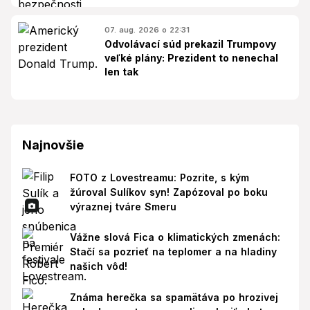
07. aug. 2026 o 22:31
Odvolávací súd prekazil Trumpovy
veľké plány: Prezident to nenechal
len tak
Najnovšie
FOTO z Lovestreamu: Pozrite, s kým
žúroval Sulíkov syn! Zapózoval po boku
výraznej tváre Smeru
Vážne slová Fica o klimatických zmenách:
Stačí sa pozrieť na teplomer a na hladiny
našich vôd!
Známa herečka sa spamätáva po hrozivej