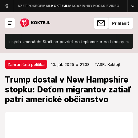
Prihlásiť
ých zmenách: Stačí sa pozrieť na teplomer a na hladiny našich vôd!
10. júl. 2025 o 21:38
Zahraničná politika
Zahraničná politika
10. júl. 2025 o 21:38
TASR,
Koktejl
Trump dostal v New Hampshire
Trump dostal v New Hampshire
stopku: Deťom migrantov zatiaľ
stopku: Deťom migrantov zatiaľ
patrí americké občianstvo
patrí americké občianstvo
Najvyšší súd Spojených štátov koncom júna vydal
prelomové stanovisko, podľa ktorého jednotliví
federálni sudcovia nemôžu pozastaviť platnosť
nariadení federálnej vlády.