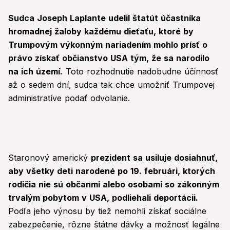
Sudca Joseph Laplante udelil štatút účastníka
hromadnej žaloby každému dieťaťu, ktoré by
Trumpovým výkonným nariadením mohlo prísť o
právo získať občianstvo USA tým, že sa narodilo
na ich území.
Toto rozhodnutie nadobudne účinnosť
až o sedem dní, sudca tak chce umožniť Trumpovej
administratíve podať odvolanie.
Staronový americký
prezident sa usiluje dosiahnuť,
aby všetky deti narodené po 19. februári, ktorých
rodičia nie sú občanmi alebo osobami so zákonným
trvalým pobytom v USA, podliehali deportácii.
Podľa jeho výnosu by tiež nemohli získať sociálne
zabezpečenie, rôzne štátne dávky a možnosť legálne