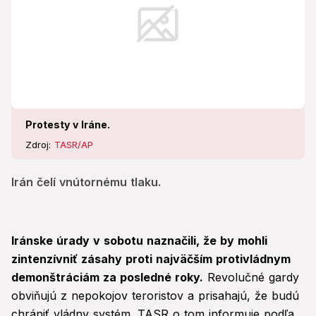
Protesty v Iráne.
Zdroj:
TASR/AP
Irán čelí vnútornému tlaku.
Iránske úrady v sobotu naznačili, že by mohli
zintenzívniť zásahy proti najväčším protivládnym
demonštráciám za posledné roky.
Revolučné gardy
obviňujú z nepokojov teroristov a prisahajú, že budú
chrániť vládny systém. TASR o tom informuje podľa