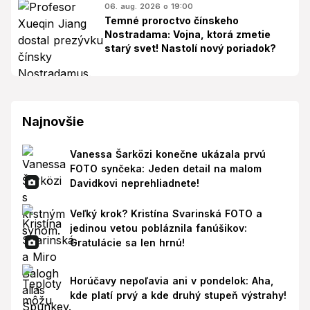
06. aug. 2026 o 19:00
Temné proroctvo čínskeho
Nostradama: Vojna, ktorá zmetie
starý svet! Nastolí nový poriadok?
Najnovšie
Vanessa Šarközi konečne ukázala prvú
FOTO synčeka: Jeden detail na malom
Davidkovi neprehliadnete!
Veľký krok? Kristína Svarinská FOTO a
jedinou vetou pobláznila fanúšikov:
Gratulácie sa len hrnú!
Horúčavy nepoľavia ani v pondelok: Aha,
kde platí prvý a kde druhý stupeň výstrahy!