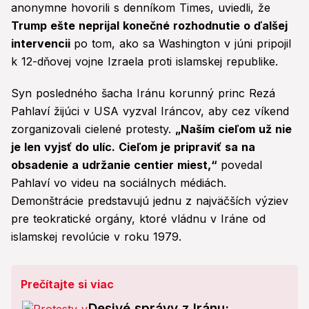
anonymne hovorili s denníkom Times, uviedli, že
Trump ešte neprijal konečné rozhodnutie o ďalšej
intervencii
po tom, ako sa Washington v júni pripojil
k 12-dňovej vojne Izraela proti islamskej republike.
Syn posledného šacha Iránu korunný princ Rezá
Pahlaví žijúci v USA vyzval Iráncov, aby cez víkend
zorganizovali cielené protesty.
„Naším cieľom už nie
je len vyjsť do ulíc. Cieľom je pripraviť sa na
obsadenie a udržanie centier miest,“
povedal
Pahlaví vo videu na sociálnych médiách.
Demonštrácie predstavujú jednu z najväčších výziev
pre teokratické orgány, ktoré vládnu v Iráne od
islamskej revolúcie v roku 1979.
Prečítajte si viac
Desivé správy z Iránu: