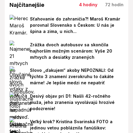
Najčítanejšie
4 hodiny
72 hodín
Sťahovanie do zahraničia?! Maroš Kramár
porovnal Slovensko s Českom: U nás je
špina a zima, u nich...
Zrážka dvoch autobusov sa skončila
najhorším možným scenárom: Vyše 20
mŕtvych a desiatky zranených
Slovo „ďakujem“ akoby NEPOZNALI: Od
týchto 3 znamení zverokruhu to čakáte
márne! Je lepšie medzi ne nepatriť
Desivý objav pri D1: Našli 42-ročného
muža, jeho zranenia vyvolávajú hrozivé
podozrenie!
Veľký krok? Kristína Svarinská FOTO a
jedinou vetou pobláznila fanúšikov: