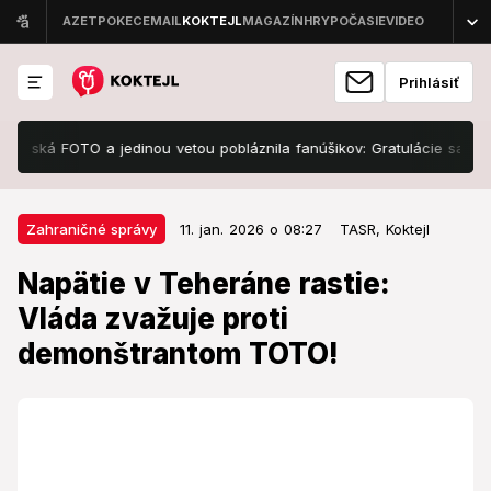
Prihlásiť
ká FOTO a jedinou vetou pobláznila fanúšikov: Gratulácie sa len hrnú!
11. jan. 2026 o 08:27
Zahraničné správy
Zahraničné správy
11. jan. 2026 o 08:27
TASR,
Koktejl
Napätie v Teheráne rastie: Vláda
Napätie v Teheráne rastie:
zvažuje proti demonštrantom
Vláda zvažuje proti
TOTO!
demonštrantom TOTO!
Irán čelí vnútornému tlaku.