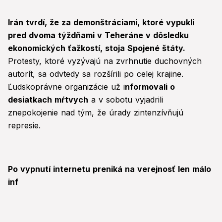
Irán tvrdí, že za demonštráciami, ktoré vypukli
pred dvoma týždňami v Teheráne v dôsledku
ekonomických ťažkostí, stoja Spojené štáty.
Protesty, ktoré vyzývajú na zvrhnutie duchovných
autorít, sa odvtedy sa rozšírili po celej krajine.
Ľudskoprávne organizácie už i
nformovali o
desiatkach mŕtvych
a v sobotu vyjadrili
znepokojenie nad tým, že úrady zintenzívňujú
represie.
Po vypnutí internetu preniká na verejnosť len málo
inf