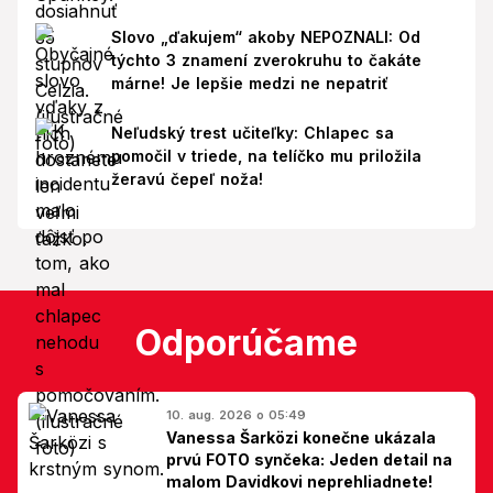
Slovo „ďakujem“ akoby NEPOZNALI: Od
týchto 3 znamení zverokruhu to čakáte
márne! Je lepšie medzi ne nepatriť
Neľudský trest učiteľky: Chlapec sa
pomočil v triede, na telíčko mu priložila
žeravú čepeľ noža!
Odporúčame
10. aug. 2026 o 05:49
Vanessa Šarközi konečne ukázala
prvú FOTO synčeka: Jeden detail na
malom Davidkovi neprehliadnete!