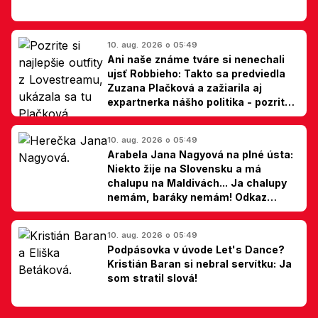
10. aug. 2026 o 05:49
Ani naše známe tváre si nenechali
ujsť Robbieho: Takto sa predviedla
Zuzana Plačková a zažiarila aj
expartnerka nášho politika - pozrite
si TOP outfity z Lovestreamu
10. aug. 2026 o 05:49
Arabela Jana Nagyová na plné ústa:
Niekto žije na Slovensku a má
chalupu na Maldivách... Ja chalupy
nemám, baráky nemám! Odkaz
Slovákom
10. aug. 2026 o 05:49
Podpásovka v úvode Let's Dance?
Kristián Baran si nebral servítku: Ja
som stratil slová!