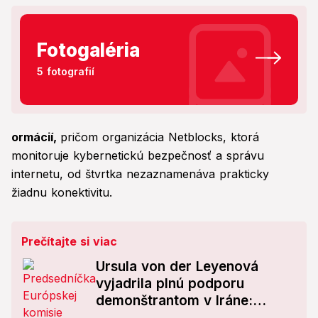
Fotogaléria
5 fotografií
ormácií,
pričom organizácia Netblocks, ktorá
monitoruje kybernetickú bezpečnosť a správu
internetu, od štvrtka nezaznamenáva prakticky
žiadnu konektivitu.
Prečítajte si viac
Ursula von der Leyenová
vyjadrila plnú podporu
demonštrantom v Iráne:
Vyzývame na dodržiavanie