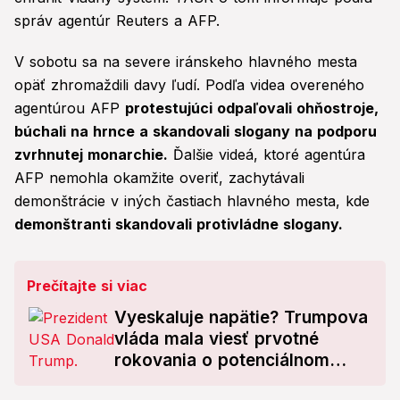
správ agentúr Reuters a AFP.
V sobotu sa na severe iránskeho hlavného mesta
opäť zhromaždili davy ľudí. Podľa videa overeného
agentúrou AFP
protestujúci odpaľovali ohňostroje,
búchali na hrnce a skandovali slogany na podporu
zvrhnutej monarchie.
Ďalšie videá, ktoré agentúra
AFP nemohla okamžite overiť, zachytávali
demonštrácie v iných častiach hlavného mesta, kde
demonštranti skandovali protivládne slogany.
Prečítajte si viac
Vyeskaluje napätie? Trumpova
vláda mala viesť prvotné
rokovania o potenciálnom
útoku na Irán