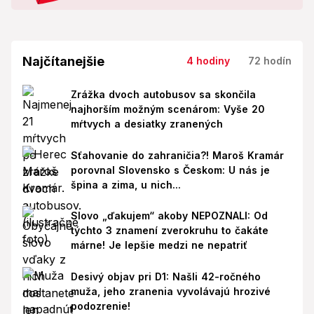
Najčítanejšie
4 hodiny
72 hodín
Zrážka dvoch autobusov sa skončila
najhorším možným scenárom: Vyše 20
mŕtvych a desiatky zranených
Sťahovanie do zahraničia?! Maroš Kramár
porovnal Slovensko s Českom: U nás je
špina a zima, u nich...
Slovo „ďakujem“ akoby NEPOZNALI: Od
týchto 3 znamení zverokruhu to čakáte
márne! Je lepšie medzi ne nepatriť
Desivý objav pri D1: Našli 42-ročného
muža, jeho zranenia vyvolávajú hrozivé
podozrenie!