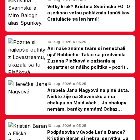
Veľký krok? Kristína Svarinská FOTO
a jedinou vetou pobláznila fanúšikov:
Gratulácie sa len hrnú!
10. aug. 2026 o 05:25
Ani naše známe tváre si nenechali
ujsť Robbieho: Takto sa predviedla
Zuzana Plačková a zažiarila aj
expartnerka nášho politika - pozrite
si TOP outfity z Lovestreamu
10. aug. 2026 o 05:25
Arabela Jana Nagyová na plné ústa:
Niekto žije na Slovensku a má
chalupu na Maldivách... Ja chalupy
nemám, baráky nemám! Odkaz
Slovákom
10. aug. 2026 o 05:25
Podpásovka v úvode Let's Dance?
Kristián Baran si nebral servítku: Ja