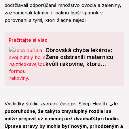
dodržiavali odporúčané množstvo ovocia a zeleniny,
zaznamenali takmer o pätinu lepší spánok v
porovnaní s tými, ktorí žiadne nejedli.
Prečítajte si viac
Obrovská chyba lekárov:
Žene odstránili maternicu
kvôli rakovine, ktorú
nemala! Pravá diagnóza ju
zdrvila
Výsledky štúdie zverejnil časopis Sleep Health.
„Je
pozoruhodné, že takýto zmysluplný rozdiel sa
môže prejaviť už o menej než dvadsaťštyri hodín.
Úprava stravy by mohla byť novým, prirodzeným a