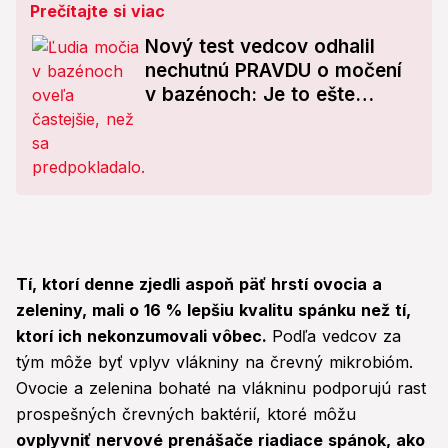
Prečítajte si viac
Nový test vedcov odhalil
nechutnú PRAVDU o močení
v bazénoch: Je to ešte
horšie, než si mysleli!
Tí, ktorí denne zjedli aspoň päť hrstí ovocia a
zeleniny, mali o 16 % lepšiu kvalitu spánku než tí,
ktorí ich nekonzumovali vôbec.
Podľa vedcov za
tým môže byť vplyv vlákniny na črevný mikrobióm.
Ovocie a zelenina bohaté na vlákninu podporujú rast
prospešných črevných baktérií, ktoré môžu
ovplyvniť nervové prenášače riadiace spánok, ako