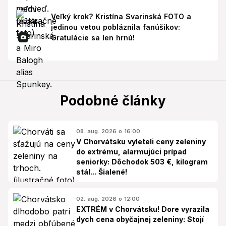
Veľký krok? Kristína Svarinská FOTO a
jedinou vetou pobláznila fanúšikov:
Gratulácie sa len hrnú!
Podobné články
08. aug. 2026 o 16:00
V Chorvátsku vyleteli ceny zeleniny
do extrému, alarmujúci prípad
seniorky: Dôchodok 503 €, kilogram
stál... Šialené!
02. aug. 2026 o 12:00
EXTRÉM v Chorvátsku! Dore vyrazila
dych cena obyčajnej zeleniny: Stojí