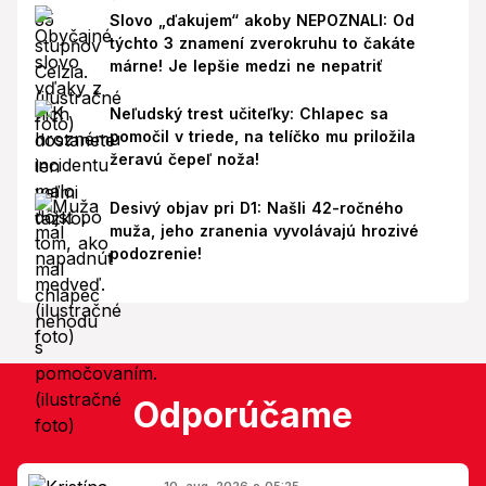
Slovo „ďakujem“ akoby NEPOZNALI: Od
týchto 3 znamení zverokruhu to čakáte
márne! Je lepšie medzi ne nepatriť
Neľudský trest učiteľky: Chlapec sa
pomočil v triede, na telíčko mu priložila
žeravú čepeľ noža!
Desivý objav pri D1: Našli 42-ročného
muža, jeho zranenia vyvolávajú hrozivé
podozrenie!
Odporúčame
10. aug. 2026 o 05:25