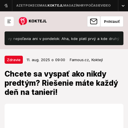
Prihlásiť
epoľavia ani v pondelok: Aha, kde platí prvý a kde druhý stupeň výst
11. aug. 2025 o 09:00
Zdravie
Zdravie
11. aug. 2025 o 09:00
Famous.cz,
Koktejl
Chcete sa vyspať ako nikdy
Chcete sa vyspať ako nikdy
predtým? Riešenie máte každý
predtým? Riešenie máte každý
deň na tanieri!
deň na tanieri!
Výsledky uvidíte už o 24 hodín.