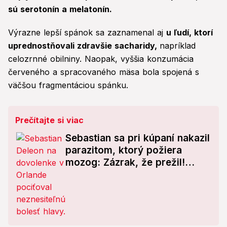
sú serotonín a melatonín.
Výrazne lepší spánok sa zaznamenal aj
u ľudí, ktorí
uprednostňovali zdravšie sacharidy,
napríklad
celozrnné obilniny. Naopak, vyššia konzumácia
červeného a spracovaného mäsa bola spojená s
väčšou fragmentáciou spánku.
Prečítajte si viac
Sebastian sa pri kúpaní nakazil
parazitom, ktorý požiera
mozog: Zázrak, že prežil!
Mladík opísal svoj boj