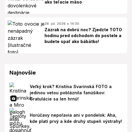
ako teľacie mäso
26. júl. 2026 o 14:30
Zázrak na dobrú noc? Zjedzte TOTO
hodinu pred odchodom do postele a
budete spať ako bábätko!
Najnovšie
Veľký krok? Kristína Svarinská FOTO a
jedinou vetou pobláznila fanúšikov:
Gratulácie sa len hrnú!
Horúčavy nepoľavia ani v pondelok: Aha,
kde platí prvý a kde druhý stupeň výstrahy!