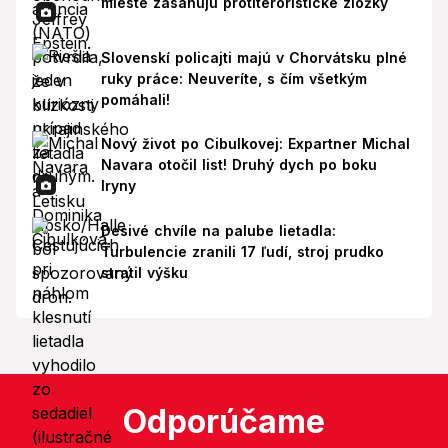
mieste zasahujú protiteroristické zložky
Slovenskí policajti majú v Chorvátsku plné
ruky práce: Neuveríte, s čím všetkým
pomáhali!
Nový život po Cibulkovej: Expartner Michal
Navara otočil list! Druhý dych po boku
Iryny
Desivé chvíle na palube lietadla:
Turbulencie zranili 17 ľudí, stroj prudko
stratil výšku
Odporúčame