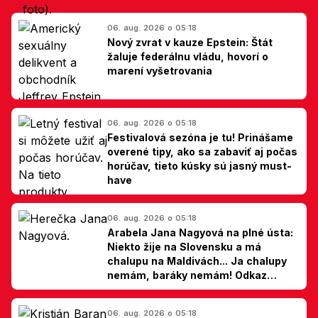
06. aug. 2026 o 05:18
Nový zvrat v kauze Epstein: Štát
žaluje federálnu vládu, hovorí o
marení vyšetrovania
06. aug. 2026 o 05:18
Festivalová sezóna je tu! Prinášame
overené tipy, ako sa zabaviť aj počas
horúčav, tieto kúsky sú jasný must-
have
06. aug. 2026 o 05:18
Arabela Jana Nagyová na plné ústa:
Niekto žije na Slovensku a má
chalupu na Maldivách... Ja chalupy
nemám, baráky nemám! Odkaz
Slovákom
06. aug. 2026 o 05:18