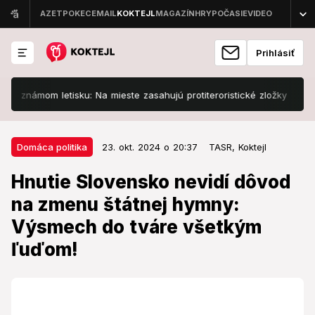
Prihlásiť
námom letisku: Na mieste zasahujú protiteroristické zložky
Slove
23. okt. 2024 o 20:37
Domáca politika
Domáca politika
23. okt. 2024 o 20:37
TASR,
Koktejl
Hnutie Slovensko nevidí dôvod na
Hnutie Slovensko nevidí dôvod
zmenu štátnej hymny: Výsmech
na zmenu štátnej hymny:
do tváre všetkým ľuďom!
Výsmech do tváre všetkým
Podľa hnutia je úprava hymny absurdná.
ľuďom!