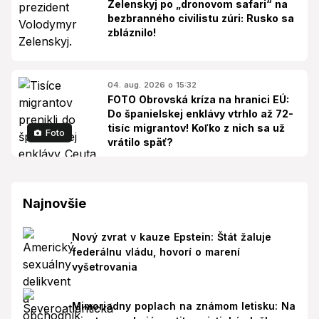
Zelenskyj po „dronovom safari“ na
bezbranného civilistu zúri: Rusko sa
zbláznilo!
04. aug. 2026 o 15:32
FOTO Obrovská kríza na hranici EÚ:
Do španielskej enklávy vtrhlo až 72-
tisíc migrantov! Koľko z nich sa už
Foto
vrátilo späť?
Najnovšie
Nový zvrat v kauze Epstein: Štát žaluje
federálnu vládu, hovorí o marení
vyšetrovania
Mimoriadny poplach na známom letisku: Na