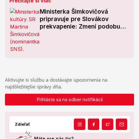
Prečítajte si viac
Ministerka Šimkovičová
pripravuje pre Slovákov
prekvapenie: Zmení podobu
národnej hymny?!
Aktivujte si službu a dostávajte upozornenia na
najdôležitejšie správy dňa.
Prihláste sa na odber notifikácií
Zdieľať
Máte pre nás tip?