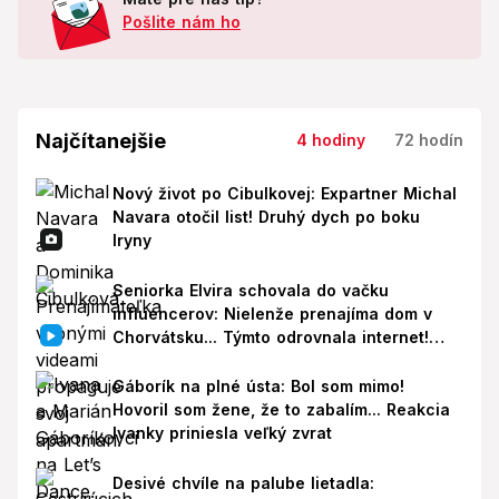
Pošlite nám ho
Najčítanejšie
4 hodiny
72 hodín
Nový život po Cibulkovej: Expartner Michal
Navara otočil list! Druhý dych po boku
Iryny
Seniorka Elvira schovala do vačku
influencerov: Nielenže prenajíma dom v
Chorvátsku... Týmto odrovnala internet!
VIDEO
Gáborík na plné ústa: Bol som mimo!
Hovoril som žene, že to zabalím... Reakcia
Ivanky priniesla veľký zvrat
Desivé chvíle na palube lietadla: