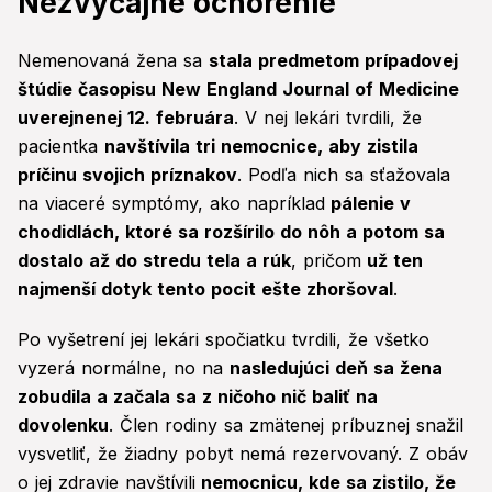
Nezvyčajné ochorenie
Nemenovaná žena sa
stala predmetom prípadovej
štúdie časopisu New England Journal of Medicine
uverejnenej 12. februára
. V nej lekári tvrdili, že
pacientka
navštívila tri nemocnice, aby zistila
príčinu svojich príznakov
. Podľa nich sa sťažovala
na viaceré symptómy, ako napríklad
pálenie v
chodidlách, ktoré sa rozšírilo do nôh a potom sa
dostalo až do stredu tela a rúk
, pričom
už ten
najmenší dotyk tento pocit ešte zhoršoval
.
Po vyšetrení jej lekári spočiatku tvrdili, že všetko
vyzerá normálne, no na
nasledujúci deň sa žena
zobudila a začala sa z ničoho nič baliť na
dovolenku
. Člen rodiny sa zmätenej príbuznej snažil
vysvetliť, že žiadny pobyt nemá rezervovaný. Z obáv
o jej zdravie navštívili
nemocnicu, kde sa zistilo, že