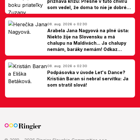
priznáva krízu: Presne v túto chvíľu
som vedel, že doma to nie je dobré,
hovorí Milan Ondrík
08. aug. 2026 o 02:30
Arabela Jana Nagyová na plné ústa:
Niekto žije na Slovensku a má
chalupu na Maldivách... Ja chalupy
nemám, baráky nemám! Odkaz
Slovákom
08. aug. 2026 o 02:30
Podpásovka v úvode Let's Dance?
Kristián Baran si nebral servítku: Ja
som stratil slová!