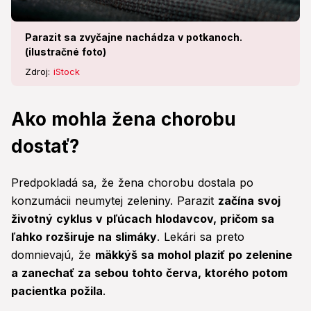
Parazit sa zvyčajne nachádza v potkanoch.
(ilustračné foto)
Zdroj:
iStock
Ako mohla žena chorobu
dostať?
Predpokladá sa, že žena chorobu dostala po
konzumácii neumytej zeleniny. Parazit
začína svoj
životný cyklus v pľúcach hlodavcov, pričom sa
ľahko rozširuje na slimáky
. Lekári sa preto
domnievajú, že
mäkkýš sa mohol plaziť po zelenine
a zanechať za sebou tohto červa, ktorého potom
pacientka požila
.