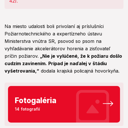
Na miesto udalosti boli privolaní aj príslušníci
Požiarnotechnického a expertízneho ústavu
Ministerstva vnútra SR, psovod so psom na
vyhľadávanie akcelerátorov horenia a zisťovateľ
príčin požiarov.
„Nie je vylúčené, že k požiaru došlo
cudzím zavinením. Prípad je naďalej v štádiu
vyšetrovania,“
dodala krajská policajná hovorkyňa.
Fotogaléria
14 fotografií