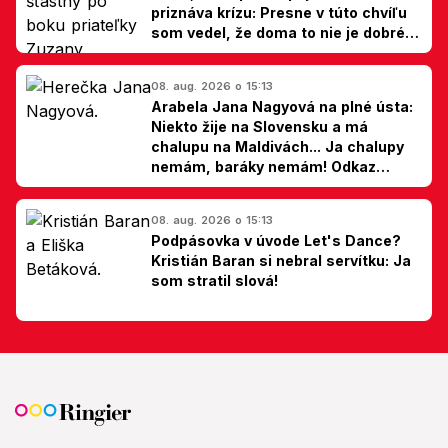
priznáva krízu: Presne v túto chvíľu
som vedel, že doma to nie je dobré,
hovorí Milan Ondrík
08. aug. 2026 o 15:13
Arabela Jana Nagyová na plné ústa:
Niekto žije na Slovensku a má
chalupu na Maldivách... Ja chalupy
nemám, baráky nemám! Odkaz
Slovákom
08. aug. 2026 o 15:13
Podpásovka v úvode Let's Dance?
Kristián Baran si nebral servítku: Ja
som stratil slová!