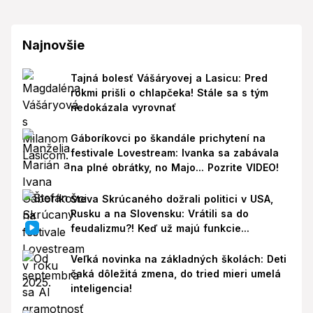
Najnovšie
Tajná bolesť Vášáryovej a Lasicu: Pred
rokmi prišli o chlapčeka! Stále sa s tým
nedokázala vyrovnať
Gáboríkovci po škandále prichytení na
festivale Lovestream: Ivanka sa zabávala
na plné obrátky, no Majo... Pozrite VIDEO!
Števa Skrúcaného dožrali politici v USA,
Rusku a na Slovensku: Vrátili sa do
feudalizmu?! Keď už majú funkcie...
Veľká novinka na základných školách: Deti
čaká dôležitá zmena, do tried mieri umelá
inteligencia!