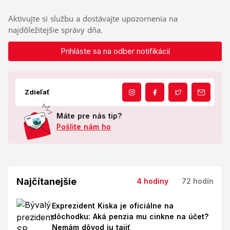
Aktivujte si službu a dostávajte upozornenia na
najdôležitejšie správy dňa.
Prihláste sa na odber notifikácií
Zdieľať
Máte pre nás tip?
Pošlite nám ho
Najčítanejšie
4 hodiny
72 hodín
Exprezident Kiska je oficiálne na
dôchodku: Aká penzia mu cinkne na účet?
Nemám dôvod ju tajiť