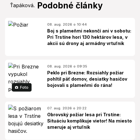
Podobné články
08. aug. 2026 o 10:44
Boj s plameňmi nekončí ani v sobotu:
Pri Trstíne horí 130 hektárov lesa, v
akcii sú drony aj armádny vrtuľník
08. aug. 2026 o 09:35
Peklo pri Brezne: Rozsiahly požiar
pohltil päť domov, desiatky hasičov
bojovali s plameňmi do rána!
Foto
07. aug. 2026 o 20:22
Obrovský požiar lesa pri Trstíne:
Situáciu komplikuje vietor! Na miesto
smeruje aj vrtuľník