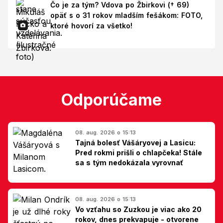
Čo je za tým? Vdova po Žbirkovi († 69)
opäť s o 31 rokov mladším fešákom: FOTO,
ktoré hovorí za všetko!
Odporúčame
08. aug. 2026 o 15:13
Tajná bolesť Vášáryovej a Lasicu:
Pred rokmi prišli o chlapčeka! Stále
sa s tým nedokázala vyrovnať
08. aug. 2026 o 15:13
Vo vzťahu so Zuzkou je viac ako 20
rokov, dnes prekvapuje - otvorene