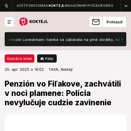
Prihlásiť
vale Lovestream: Ivanka sa zabávala na plné obrátky, no Majo... Pozri
Foto
Domáce krimi
20. apr. 2025 o 16:02
Domáce krimi
20. apr. 2025 o 16:02
Penzión vo Fiľakove, zachvátili v
TASR,
Koktejl
noci plamene: Polícia nevylučuje
Penzión vo Fiľakove, zachvátili
cudzie zavinenie
v noci plamene: Polícia
nevylučuje cudzie zavinenie
Škoda spôsobená požiarom bola podľa Hasičského a
záchranného zboru vyčíslená na milión eur.