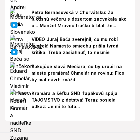
Petra Bernasovská v Chorvátsku: Za
luxusnú večeru s dezertom zacvakala ako
u... Manžel Mravec trošku brblal, že...
VIDEO Juraj Bača zverejnil, čo mu robí
synček! Namiesto smiechu prišla tvrdá
kritika: Treba zasiahnuť, to nesmie
Šokujúce slová Mečiara, čo by urobil na
mieste premiéra! Chmelár na rovinu: Fico
by mal návrh zvážiť
Kramára a šéfku SND Ťapákovú spája
TAJOMSTVO z detstva! Teraz posiela
odkaz: Je mi to ľúto...