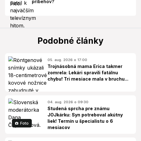
príbehov?
Podobné články
05. aug. 2026 o 17:00
Trojnásobná mama Erica takmer
zomrela: Lekári spravili fatálnu
chybu! Tri mesiace mala v bruchu...
04. aug. 2026 o 09:30
Studená sprcha pre známu
JOJkárku: Syn potreboval akútny
liek! Termín u špecialistu o 6
Foto
mesiacov