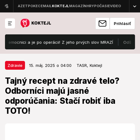
Prihlásiť
mocnici a je po operácii! Z jeho prvých slov MRAZÍ
Odštartoval L
15. máj. 2025 o 04:00
Zdravie
Zdravie
15. máj. 2025 o 04:00
TASR,
Koktejl
Tajný recept na zdravé telo?
Tajný recept na zdravé telo?
Odborníci majú jasné
Odborníci majú jasné
odporúčania: Stačí robiť iba TOTO!
odporúčania: Stačí robiť iba
Zabudnite na zázračné diéty.
TOTO!