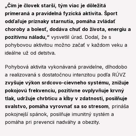
„Čím je človek starší, tým viac je dôležitá
primeraná a pravidelná fyzická aktivita. Šport
odďaľuje príznaky starnutia, pomáha zvládať
choroby a bolesť, dodáva chuť do života, energiu a
pozitívnu náladu,“
vysvetlil úrad. Dodal, že s
pohybovou aktivitou možno začať v každom veku a
ideálne už od detstva.
Pohybová aktivita vykonávaná pravidelne, dlhodobo
a realizovaná s dostatočnou intenzitou podľa RÚVZ
zvyšuje výkon srdcovo-cievneho systému, znižuje
pokojovú frekvenciu, pozitívne ovplyvňuje krvný
tlak, udržuje chrbticu a kĺby v zdatnosti, posilňuje
svalstvo, pomáha vyrovnať sa so stresom
, prináša
pokojnejší spánok, posilňuje imunitný systém a
pomáha pri prevencii nadváhy a obezity.