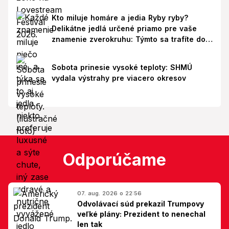
Kto miluje homáre a jedia Ryby ryby?
Delikátne jedlá určené priamo pre vaše
znamenie zverokruhu: Týmto sa trafíte do
ich chutí!
Sobota prinesie vysoké teploty: SHMÚ
vydala výstrahy pre viacero okresov
Odporúčame
07. aug. 2026 o 22:56
Odvolávací súd prekazil Trumpovy
veľké plány: Prezident to nenechal
len tak