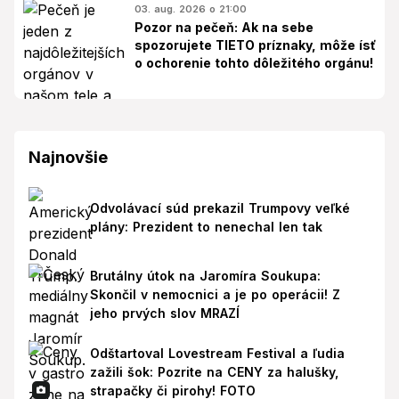
03. aug. 2026 o 21:00
Pozor na pečeň: Ak na sebe
spozorujete TIETO príznaky, môže ísť
o ochorenie tohto dôležitého orgánu!
Najnovšie
Odvolávací súd prekazil Trumpovy veľké
plány: Prezident to nenechal len tak
Brutálny útok na Jaromíra Soukupa:
Skončil v nemocnici a je po operácii! Z
jeho prvých slov MRAZÍ
Odštartoval Lovestream Festival a ľudia
zažili šok: Pozrite na CENY za halušky,
strapačky či pirohy! FOTO