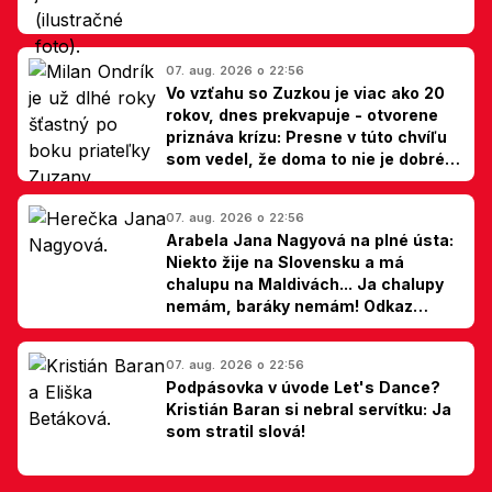
07. aug. 2026 o 22:56
Vo vzťahu so Zuzkou je viac ako 20
rokov, dnes prekvapuje - otvorene
priznáva krízu: Presne v túto chvíľu
som vedel, že doma to nie je dobré,
hovorí Milan Ondrík
07. aug. 2026 o 22:56
Arabela Jana Nagyová na plné ústa:
Niekto žije na Slovensku a má
chalupu na Maldivách... Ja chalupy
nemám, baráky nemám! Odkaz
Slovákom
07. aug. 2026 o 22:56
Podpásovka v úvode Let's Dance?
Kristián Baran si nebral servítku: Ja
som stratil slová!