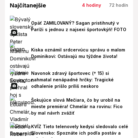
Najčítanejšie
4 hodiny
72 hodín
Opäť ZAMILOVANÝ? Sagan pristihnutý v
Paríži s jednou z najsexi športovkýň! FOTO
Kiska oznámil srdcervúcu správu o malom
Dominikovi: Ostávajú mu týždne života!
Navonok zdravý športovec († 15) si
nahmatal nenápadné hrčky: Tragické
odhalenie prišlo príliš neskoro
Šokujúce slová Mečiara, čo by urobil na
mieste premiéra! Chmelár na rovinu: Fico
by mal návrh zvážiť
KVÍZ Tieto telenovely kedysi sledovalo celé
Slovensko: Spoznáte ich podľa postáv a