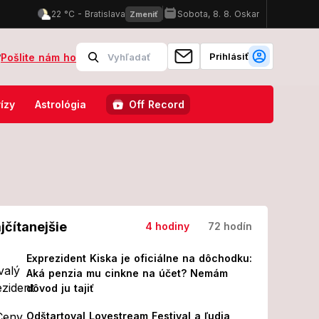
Prihlásiť
?
Pošlite nám ho
spoločnosti, jedno znamenie si musí dať pozor na skryté napätie!
ízy
Astrológia
Off Record
jčítanejšie
4 hodiny
72 hodín
Exprezident Kiska je oficiálne na dôchodku:
Aká penzia mu cinkne na účet? Nemám
dôvod ju tajiť
Odštartoval Lovestream Festival a ľudia