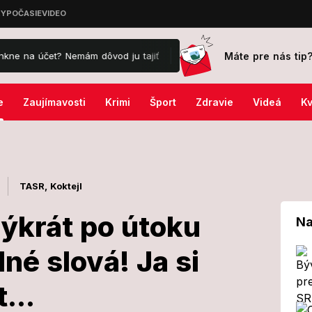
Máte pre nás tip
t? Nemám dôvod ju tajiť
Veľký sobotný horoskop: Levy zažiaria v 
e
Zaujímavosti
Krimi
Šport
Zdravie
Videá
Kv
TASR,
Koktejl
výkrát po útoku
Na
né slová! Ja si
sa prvýkrát po
...