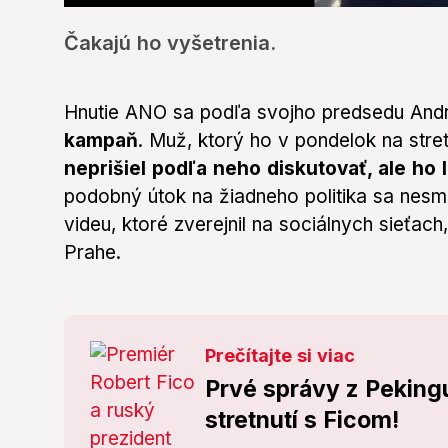
0
of
Čakajú ho vyšetrenia.
1
minute,
41
seconds
Volume
0%
Hnutie ANO sa podľa svojho predsedu Andr
kampaň
. Muž, ktorý ho v pondelok na stret
neprišiel podľa neho diskutovať, ale ho
podobný útok na žiadneho politika sa nesm
videu, ktoré zverejnil na sociálnych sieťac
Prahe.
Prečítajte si viac
Prvé správy z Peking
stretnutí s Ficom!