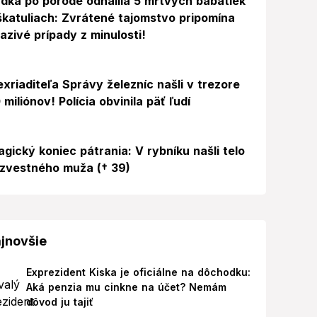
dka po pôrode odhalila 5 mŕtvych bábätiek
škatuliach: Zvrátené tajomstvo pripomína
azivé prípady z minulosti!
exriaditeľa Správy železníc našli v trezore
 miliónov! Polícia obvinila päť ľudí
agický koniec pátrania: V rybníku našli telo
zvestného muža († 39)
jnovšie
Exprezident Kiska je oficiálne na dôchodku:
Aká penzia mu cinkne na účet? Nemám
dôvod ju tajiť