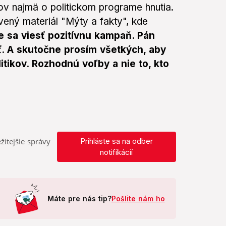
lov najmä o politickom programe hnutia.
ravený materiál "Mýty a fakty", kde
 sa viesť pozitívnu kampaň. Pán
úť. A skutočne prosím všetkých, aby
tikov. Rozhodnú voľby a nie to, kto
žitejšie správy
Prihláste sa na odber
notifikácií
Máte pre nás tip?
Pošlite nám ho