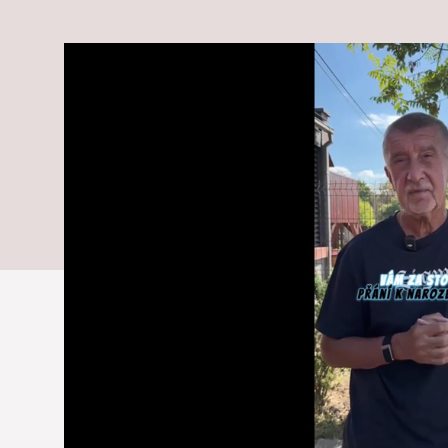
útoku ukázal 
slová! Ja si v
moment...
Čakajú ho vyšetrenia.