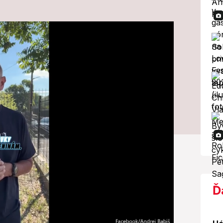
na VIDEU: Silné
lastne ten
Ď