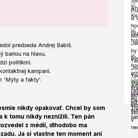
edol predseda Andrej Babiš.
ý barlou na hlavu.
zi politikmi.
kontaktnej kampani.
 'Mýty a fakty'.
nesmie nikdy opakovať. Chcel by som
a k tomu nikdy neznížili. Ten pán
dozvedel z médií, dlhodobo ma
zadu. Ja si vlastne ten moment ani