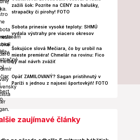
zažili šok: Pozrite na CENY za halušky,
strapačky či pirohy! FOTO
Sobota prinesie vysoké teploty: SHMÚ
vydala výstrahy pre viacero okresov
Šokujúce slová Mečiara, čo by urobil na
mieste premiéra! Chmelár na rovinu: Fico
by mal návrh zvážiť
Opäť ZAMILOVANÝ? Sagan pristihnutý v
Paríži s jednou z najsexi športovkýň! FOTO
alšie zaujímavé články