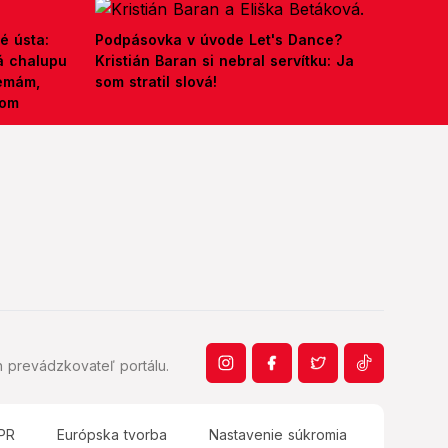
é ústa:
Podpásovka v úvode Let's Dance?
á chalupu
Kristián Baran si nebral servítku: Ja
nemám,
som stratil slová!
kom
 prevádzkovateľ portálu.
PR
Európska tvorba
Nastavenie súkromia