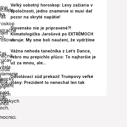
Veľký sobotný horoskop: Levy zažiaria v
spoločnosti, jedno znamenie si musí dať
pozor na skryté napätie!
Slovensko nie je pripravené?!
Klimatologička Jarošová po EXTRÉMOCH
varuje: My sme boli naučení, že vydržíme
Vážna nehoda tanečníka z Let’s Dance,
rebro mu prepichlo pľúco: To najhoršie je
už za mnou, ale...
Odvolávací súd prekazil Trumpovy veľké
plány: Prezident to nenechal len tak