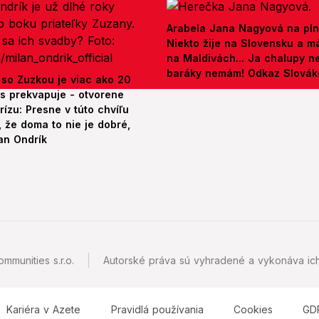
Arabela Jana Nagyová na pln
Niekto žije na Slovensku a m
na Maldivách... Ja chalupy 
baráky nemám! Odkaz Slová
 so Zuzkou je viac ako 20
es prekvapuje - otvorene
rízu: Presne v túto chvíľu
 že doma to nie je dobré,
an Ondrík
mmunities s.r.o.
Autorské práva sú vyhradené a vykonáva ich
Kariéra v Azete
Pravidlá používania
Cookies
GD