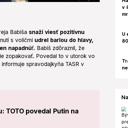
Há
v 
mr
eja Babiša
snaží viesť pozitívnu
U 
nutí s voličmi
udrel barlou do hlavy,
80
 len napadnú
ť. Babiš zdôraznil, že
ie zopakovať. Povedal to v utorok vo
Tr
h, informuje spravodajkyňa TASR v
ne
Na
u: TOTO povedal Putin na