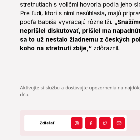
stretnutiach s voličmi hovoria podľa jeho s
Pre ľudí, ktorí s nimi nesúhlasia, majú prip
podľa Babiša vyvracajú rôzne lži.
„Snažíme
neprišiel diskutovať, prišiel ma napadn
sa to už nestalo žiadnemu z českých poli
koho na stretnutí zbije,“
zdôraznil.
Aktivujte si službu a dostávajte upozornenia na najdôle
dňa.
Zdieľať