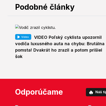
Podobné články
VIDEO Poľský cyklista upozornil
Video
vodiča luxusného auta na chybu: Brutálna
pomsta! Dvakrát ho zrazil a potom prišiel
šok
Odporúčame
🔥
Náš ti