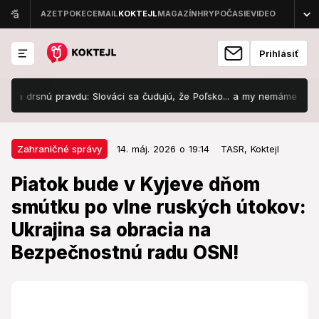
Prihlásiť
nú pravdu: Slováci sa čudujú, že Poľsko... a my nemáme diaľnicu z Br
14. máj. 2026 o 19:14
Zahraničné správy
Zahraničné správy
14. máj. 2026 o 19:14
TASR,
Koktejl
Piatok bude v Kyjeve dňom
Piatok bude v Kyjeve dňom
smútku po vlne ruských útokov:
smútku po vlne ruských útokov:
Ukrajina sa obracia na
Ukrajina sa obracia na
Bezpečnostnú radu OSN!
Bezpečnostnú radu OSN!
Niekoľko ľudí je stále nezvestných.