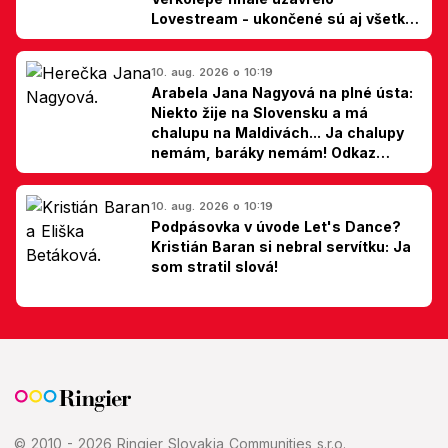
Lovestream - ukončené sú aj všetky
špekulácie
10. aug. 2026 o 10:19
Arabela Jana Nagyová na plné ústa:
Niekto žije na Slovensku a má
chalupu na Maldivách... Ja chalupy
nemám, baráky nemám! Odkaz
Slovákom
10. aug. 2026 o 10:19
Podpásovka v úvode Let's Dance?
Kristián Baran si nebral servítku: Ja
som stratil slová!
© 2010 - 2026 Ringier Slovakia Communities s.r.o.