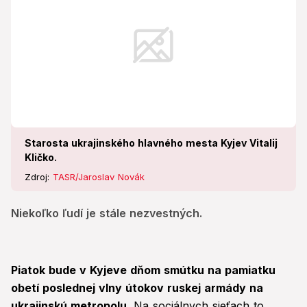
Starosta ukrajinského hlavného mesta Kyjev Vitalij
Kličko.
Zdroj:
TASR/Jaroslav Novák
Niekoľko ľudí je stále nezvestných.
Piatok bude v Kyjeve dňom smútku na pamiatku
obetí poslednej vlny útokov ruskej armády na
ukrajinskú metropolu
. Na sociálnych sieťach to