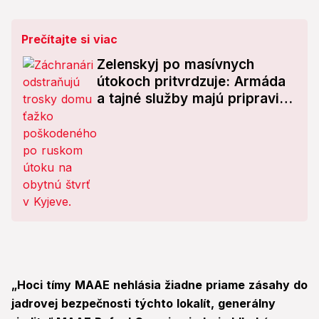
Prečítajte si viac
Zelenskyj po masívnych
útokoch pritvrdzuje: Armáda
a tajné služby majú pripraviť
odvetu! Z Kyjeva hlásia 8
obetí
„Hoci tímy MAAE nehlásia žiadne priame zásahy do
jadrovej bezpečnosti týchto lokalít, generálny