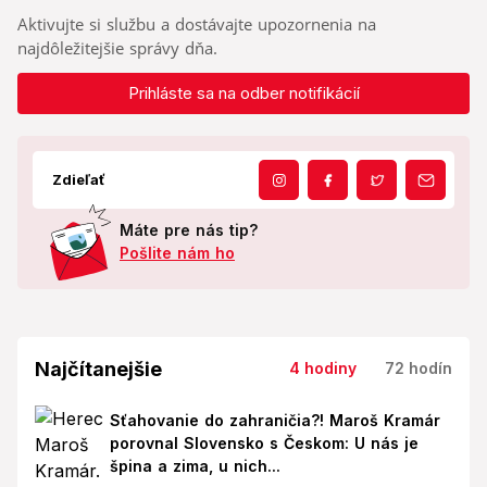
Aktivujte si službu a dostávajte upozornenia na
najdôležitejšie správy dňa.
Prihláste sa na odber notifikácií
Zdieľať
Máte pre nás tip?
Pošlite nám ho
Najčítanejšie
4 hodiny
72 hodín
Sťahovanie do zahraničia?! Maroš Kramár
porovnal Slovensko s Českom: U nás je
špina a zima, u nich...