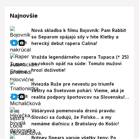
Najnovšie
Nová skladba k filmu Bojovník: Pam Rabbit
so Separom spájajú sily v hite Kletby a
herecký debut rapera Calina!
Vražda legendárneho rapera Tupaca († 25)
po rokoch opäť na súde: Tomuto mužovi
hrozí doživotie!
Hviezda Ruže pre nevestu po triumfe
sestry na Svetovom pohári: Vieme, aká je
realita podpory športovcov na Slovensku!
Prišla reakcia
Vášáryová pomenovala drsnú pravdu:
Slováci sa čudujú, že Poľsko... a my
nemáme diaľnicu z Bratislavy do Košíc!
Britney Spears varuje všetky ženy: Po