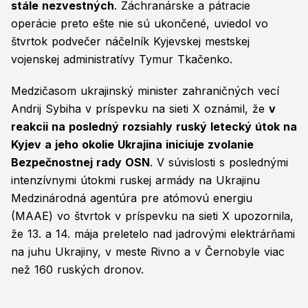
stále nezvestných
. Záchranárske a pátracie
operácie preto ešte nie sú ukončené, uviedol vo
štvrtok podvečer náčelník Kyjevskej mestskej
vojenskej administratívy Tymur Tkačenko.
Medzičasom ukrajinský minister zahraničných vecí
Andrij Sybiha v príspevku na sieti X oznámil, že
v
reakcii na posledný rozsiahly ruský letecký útok na
Kyjev a jeho okolie Ukrajina iniciuje zvolanie
Bezpečnostnej rady OSN
. V súvislosti s poslednými
intenzívnymi útokmi ruskej armády na Ukrajinu
Medzinárodná agentúra pre atómovú energiu
(MAAE) vo štvrtok v príspevku na sieti X upozornila,
že 13. a 14. mája preletelo nad jadrovými elektrárňami
na juhu Ukrajiny, v meste Rivno a v Černobyle viac
než 160 ruských dronov.