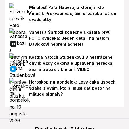
Minulosť Paľa Haberu, o ktorej nikto
netušil: Prekvapí vás, čím si zarábal až do
dvadsiatky!
Vanessa Šarközi konečne ukázala prvú
FOTO synčeka: Jeden detail na malom
Davidkovi neprehliadnete!
Kostka natočil Studenkovú v nestráženej
chvíli: Vždy dokonale upravená herečka
zažila trapas v bielom! VIDEO
Horoskop na pondelok: Levy čaká úspech
vďaka slovám, kto si musí dať pozor na
mätúce signály?