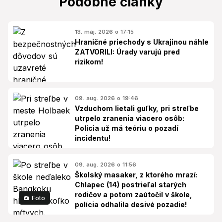
Podobné články
13. máj. 2026 o 17:15
Hraničné priechody s Ukrajinou náhle
ZATVORILI: Úrady varujú pred
rizikom!
09. aug. 2026 o 19:46
Vzduchom lietali guľky, pri streľbe
utrpelo zranenia viacero osôb:
Polícia už má teóriu o pozadí
incidentu!
09. aug. 2026 o 11:56
Školský masaker, z ktorého mrazí:
Chlapec (14) postrieľal starých
rodičov a potom zaútočil v škole,
Foto
polícia odhalila desivé pozadie!