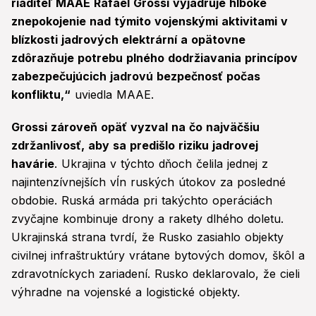
riaditeľ MAAE Rafael Grossi vyjadruje hlboké
znepokojenie nad týmito vojenskými aktivitami v
blízkosti jadrových elektrární a opätovne
zdôrazňuje potrebu plného dodržiavania princípov
zabezpečujúcich jadrovú bezpečnosť počas
konfliktu,“
uviedla MAAE.
Grossi zároveň opäť vyzval na čo najväčšiu
zdržanlivosť, aby sa predišlo riziku jadrovej
havárie
. Ukrajina v týchto dňoch čelila jednej z
najintenzívnejších vĺn ruských útokov za posledné
obdobie. Ruská armáda pri takýchto operáciách
zvyčajne kombinuje drony a rakety dlhého doletu.
Ukrajinská strana tvrdí, že Rusko zasiahlo objekty
civilnej infraštruktúry vrátane bytových domov, škôl a
zdravotníckych zariadení. Rusko deklarovalo, že cieli
výhradne na vojenské a logistické objekty.