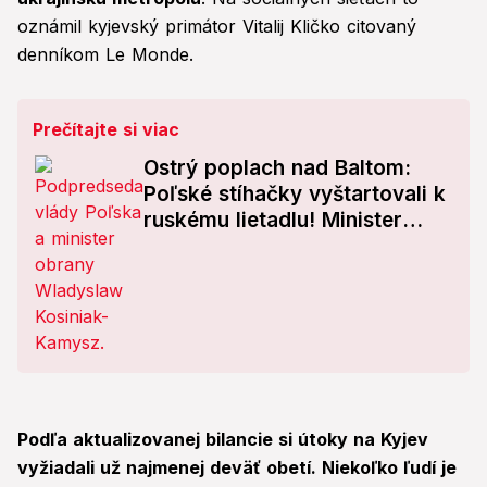
oznámil kyjevský primátor Vitalij Kličko citovaný
denníkom Le Monde.
Prečítajte si viac
Ostrý poplach nad Baltom:
Poľské stíhačky vyštartovali k
ruskému lietadlu! Minister
obrany to označil za
„agresívnu akciu“ Moskvy
Podľa aktualizovanej bilancie si útoky na Kyjev
vyžiadali už najmenej deväť obetí. Niekoľko ľudí je