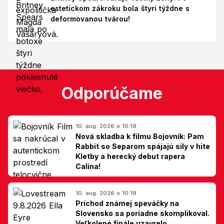
estetickom zákroku bola štyri týždne s
deformovanou tvárou!
Odporúčame
10. aug. 2026 o 10:19
Nová skladba k filmu Bojovník: Pam
Rabbit so Separom spájajú sily v hite
Kletby a herecký debut rapera
Calina!
10. aug. 2026 o 10:19
Príchod známej speváčky na
Slovensko sa poriadne skomplikoval.
Veľkolepé finále uzavrelo