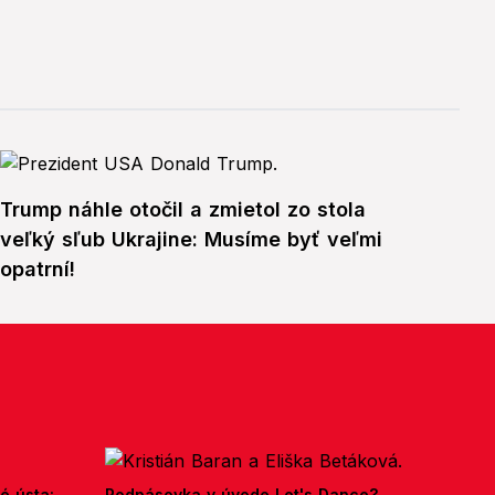
Trump náhle otočil a zmietol zo stola
veľký sľub Ukrajine: Musíme byť veľmi
opatrní!
é ústa:
Podpásovka v úvode Let's Dance?