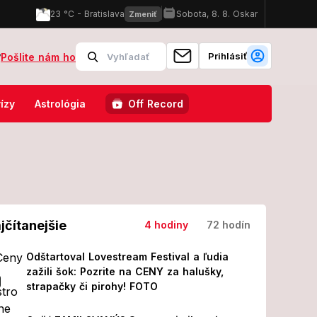
Prihlásiť
?
Pošlite nám ho
 po operácii! Z jeho prvých slov MRAZÍ
Odštartoval Lovestream Fes
ízy
Astrológia
Off Record
jčítanejšie
4 hodiny
72 hodín
Odštartoval Lovestream Festival a ľudia
zažili šok: Pozrite na CENY za halušky,
strapačky či pirohy! FOTO