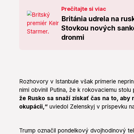
Prečítajte si viac
Británia udrela na ru
Stovkou nových sankc
dronmi
Rozhovory v Istanbule však prímerie neprinie
nimi obvinil Putina, že k rokovaciemu stolu
že Rusko sa snaží získať čas na to, aby
okupácii,“
uviedol Zelenskyj v príspevku na 
Trump označil pondelkový dvojhodinový te