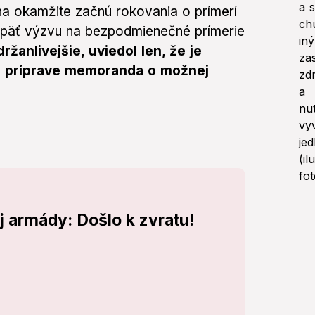
na okamžite začnú rokovania o prímerí
 opäť výzvu na bezpodmienečné prímerie
ržanlivejšie, uviedol len, že je
na príprave memoranda o možnej
j armády: Došlo k zvratu!