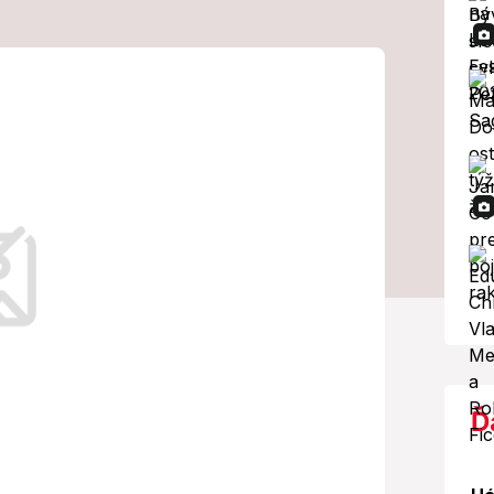
času: Putin
emá skutočný
r
h.
Ď