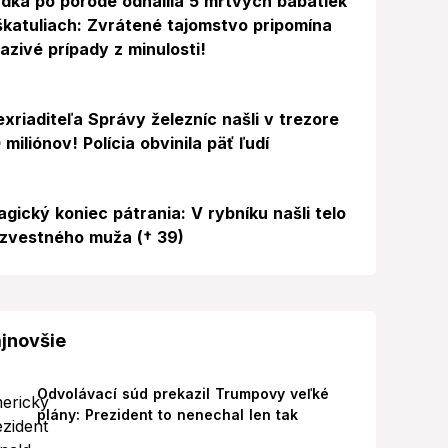
dka po pôrode odhalila 5 mŕtvych bábätiek
škatuliach: Zvrátené tajomstvo pripomína
azivé prípady z minulosti!
exriaditeľa Správy železníc našli v trezore
 miliónov! Polícia obvinila päť ľudí
agický koniec pátrania: V rybníku našli telo
zvestného muža († 39)
jnovšie
Odvolávací súd prekazil Trumpovy veľké
plány: Prezident to nenechal len tak