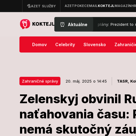
⏰
Aktuálne
volávací súd prekazil Trumpovy veľké plány: Prezident to nenechal le
Domov
Celebrity
Slovensko
Zahraniči
Zahraničné správy
20. máj. 2025 o 14:45
TASR,
Ko
Zelenskyj obvinil R
20. máj. 2025 o 14:45
Zahraničné správy
naťahovania času: 
Zelenskyj obv
nemá skutočný záu