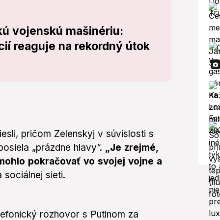
skú vojenskú mašinériu:
ií reaguje na rekordný útok
sli, pričom Zelenskyj v súvislosti s
 posiela „prázdne hlavy“.
„Je zrejmé,
 mohlo pokračovať vo svojej vojne a
sociálnej sieti.
lefonický rozhovor s Putinom za