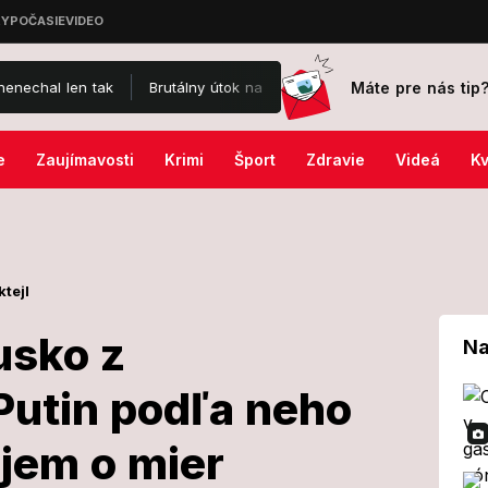
Máte pre nás tip
n tak
Brutálny útok na Jaromíra Soukupa: Skončil v nemocnici a je
e
Zaujímavosti
Krimi
Šport
Zdravie
Videá
Kv
ktejl
usko z
Na
Putin podľa neho
inil Rusko z
jem o mier