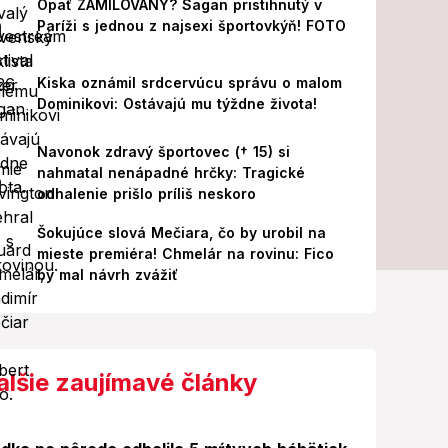
Opäť ZAMILOVANÝ? Sagan pristihnutý v
Paríži s jednou z najsexi športovkýň! FOTO
Kiska oznámil srdcervúcu správu o malom
Dominikovi: Ostávajú mu týždne života!
Navonok zdravý športovec († 15) si
nahmatal nenápadné hrčky: Tragické
odhalenie prišlo príliš neskoro
Šokujúce slová Mečiara, čo by urobil na
mieste premiéra! Chmelár na rovinu: Fico
by mal návrh zvážiť
alšie zaujímavé články