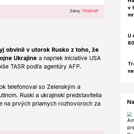
Há
v 
Zdroj:
TASR/AP
mr
U 
80
j obvinil v utorok Rusko z toho, že
ojne Ukrajine
a napriek iniciatíve USA
Tr
píše TASR podľa agentúry AFP.
ne
ok telefonoval so Zelenským a
inom. Ruskí a ukrajinskí predstavitelia
Na
bule na prvých priamych rozhovoroch za