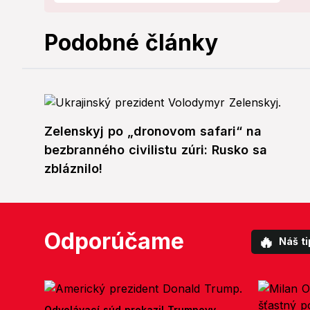
Podobné články
Zelenskyj po „dronovom safari“ na
bezbranného civilistu zúri: Rusko sa
zbláznilo!
Odporúčame
🔥
Náš ti
Odvolávací súd prekazil Trumpovy