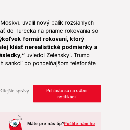
 Moskvu uvalil nový balík rozsiahlych
vať do Turecka na priame rokovania so
kýkoľvek formát rokovaní, ktorý
lej klásť nerealistické podmienky a
ásledky,“
uviedol Zelenskyj. Trump
h sankcií po pondelňajšom telefonáte
žitejšie správy
Prihláste sa na odber
notifikácií
Máte pre nás tip?
Pošlite nám ho