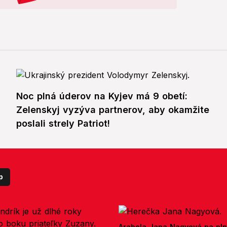
Noc plná úderov na Kyjev má 9 obetí:
Zelenskyj vyzýva partnerov, aby okamžite
poslali strely Patriot!
p
Arabela Jana Nagyová na pln