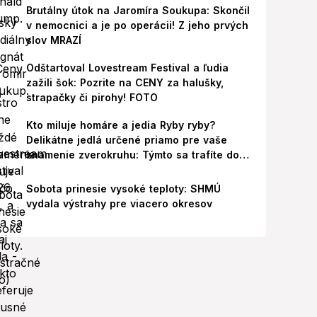
Brutálny útok na Jaromíra Soukupa: Skončil
v nemocnici a je po operácii! Z jeho prvých
slov MRAZÍ
Odštartoval Lovestream Festival a ľudia
zažili šok: Pozrite na CENY za halušky,
strapačky či pirohy! FOTO
Kto miluje homáre a jedia Ryby ryby?
Delikátne jedlá určené priamo pre vaše
znamenie zverokruhu: Týmto sa trafíte do
ich chutí!
Sobota prinesie vysoké teploty: SHMÚ
vydala výstrahy pre viacero okresov