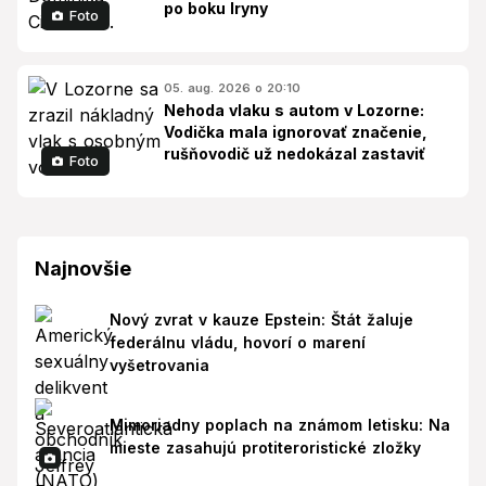
po boku Iryny
Foto
05. aug. 2026 o 20:10
Nehoda vlaku s autom v Lozorne:
Vodička mala ignorovať značenie,
rušňovodič už nedokázal zastaviť
Foto
Najnovšie
Nový zvrat v kauze Epstein: Štát žaluje
federálnu vládu, hovorí o marení
vyšetrovania
Mimoriadny poplach na známom letisku: Na
mieste zasahujú protiteroristické zložky