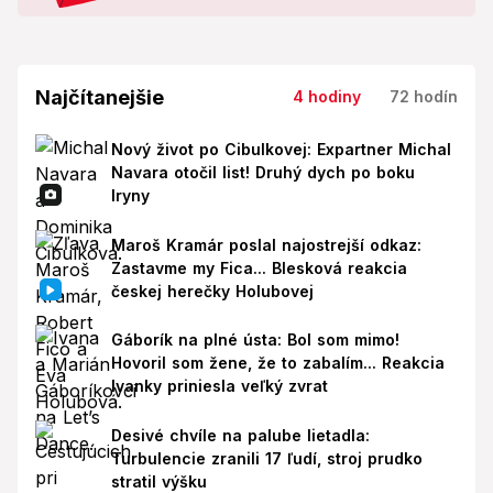
Najčítanejšie
4 hodiny
72 hodín
Nový život po Cibulkovej: Expartner Michal
Navara otočil list! Druhý dych po boku
Iryny
Maroš Kramár poslal najostrejší odkaz:
Zastavme my Fica... Blesková reakcia
českej herečky Holubovej
Gáborík na plné ústa: Bol som mimo!
Hovoril som žene, že to zabalím... Reakcia
Ivanky priniesla veľký zvrat
Desivé chvíle na palube lietadla:
Turbulencie zranili 17 ľudí, stroj prudko
stratil výšku