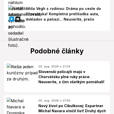
Attila Végh s rodinou: Dráma po ceste do
Chorvátska! Kompletná prehliadka auta,
dokladov a peňazí... Neuveríte, prečo
Podobné články
05. aug. 2026 o 21:34
Slovenskí policajti majú v
Chorvátsku plné ruky práce:
Neuveríte, s čím všetkým pomáhali!
05. aug. 2026 o 21:00
Nový život po Cibulkovej: Expartner
Michal Navara otočil list! Druhý dych