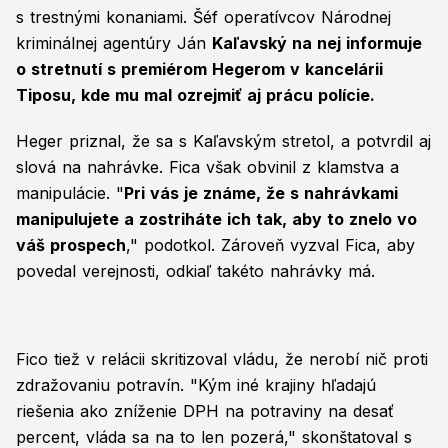
s trestnými konaniami. Šéf operatívcov Národnej
kriminálnej agentúry Ján
Kaľavský na nej informuje
o stretnutí s premiérom Hegerom v kancelárii
Tiposu, kde mu mal ozrejmiť aj prácu polície.
Heger priznal, že sa s Kaľavským stretol, a potvrdil aj
slová na nahrávke. Fica však obvinil z klamstva a
manipulácie. "
Pri vás je známe, že s nahrávkami
manipulujete a zostriháte ich tak, aby to znelo vo
váš prospech
," podotkol. Zároveň vyzval Fica, aby
povedal verejnosti, odkiaľ takéto nahrávky má.
Fico tiež v relácii skritizoval vládu, že nerobí nič proti
zdražovaniu potravín. "Kým iné krajiny hľadajú
riešenia ako zníženie DPH na potraviny na desať
percent, vláda sa na to len pozerá," skonštatoval s