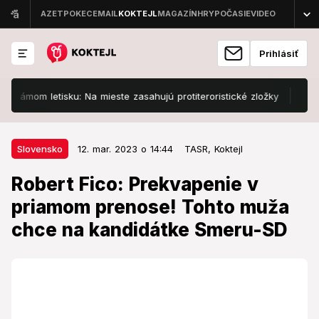
Prihlásiť
om letisku: Na mieste zasahujú protiteroristické zložky
Slovenskí
12. mar. 2023 o 14:44
Slovensko
Slovensko
12. mar. 2023 o 14:44
TASR,
Koktejl
Robert Fico: Prekvapenie v
Robert Fico: Prekvapenie v
priamom prenose! Tohto muža
priamom prenose! Tohto muža
chce na kandidátke Smeru-SD
chce na kandidátke Smeru-SD
Povedal to v priamom prenose.