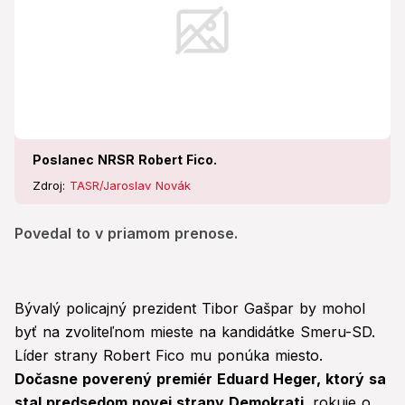
Poslanec NRSR Robert Fico.
Zdroj:
TASR/Jaroslav Novák
Povedal to v priamom prenose.
Bývalý policajný prezident Tibor Gašpar by mohol
byť na zvoliteľnom mieste na kandidátke Smeru-SD.
Líder strany Robert Fico mu ponúka miesto.
Dočasne poverený premiér Eduard Heger, ktorý sa
stal predsedom novej strany Demokrati,
rokuje o