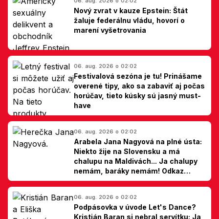
06. aug. 2026 o 02:02
Nový zvrat v kauze Epstein: Štát
žaluje federálnu vládu, hovorí o
marení vyšetrovania
06. aug. 2026 o 02:02
Festivalová sezóna je tu! Prinášame
overené tipy, ako sa zabaviť aj počas
horúčav, tieto kúsky sú jasný must-
have
06. aug. 2026 o 02:02
Arabela Jana Nagyová na plné ústa:
Niekto žije na Slovensku a má
chalupu na Maldivách... Ja chalupy
nemám, baráky nemám! Odkaz
Slovákom
06. aug. 2026 o 02:02
Podpásovka v úvode Let's Dance?
Kristián Baran si nebral servítku: Ja