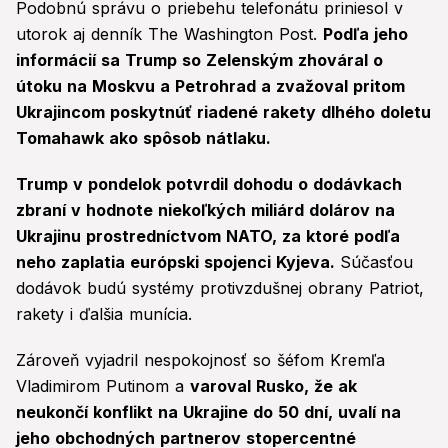
Podobnú správu o priebehu telefonátu priniesol v
utorok aj denník The Washington Post.
Podľa jeho
informácií sa Trump so Zelenským zhováral o
útoku na Moskvu a Petrohrad a zvažoval pritom
Ukrajincom poskytnúť riadené rakety dlhého doletu
Tomahawk ako spôsob nátlaku.
Trump v pondelok potvrdil dohodu o dodávkach
zbraní v hodnote niekoľkých miliárd dolárov na
Ukrajinu prostredníctvom NATO, za ktoré podľa
neho zaplatia európski spojenci Kyjeva.
Súčasťou
dodávok budú systémy protivzdušnej obrany Patriot,
rakety i ďalšia munícia.
Zároveň vyjadril nespokojnosť so šéfom Kremľa
Vladimirom Putinom a
varoval Rusko, že ak
neukončí konflikt na Ukrajine do 50 dní, uvalí na
jeho obchodných partnerov stopercentné