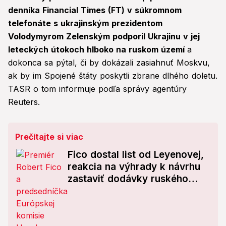
denníka Financial Times (FT) v súkromnom
telefonáte s ukrajinským prezidentom
Volodymyrom Zelenským podporil Ukrajinu v jej
leteckých útokoch hlboko na ruskom území
a
dokonca sa pýtal, či by dokázali zasiahnuť Moskvu,
ak by im Spojené štáty poskytli zbrane dlhého doletu.
TASR o tom informuje podľa správy agentúry
Reuters.
Prečítajte si viac
Fico dostal list od Leyenovej,
reakcia na výhrady k návrhu
zastaviť dodávky ruského
plynu: EK sľubuje Slovensku...