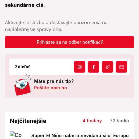
sekundárne clá.
Aktivujte si službu a dostávajte upozornenia na
najdôležitejšie správy dňa.
Prihláste sa na odber notifikácií
Zdieľať
Máte pre nás tip?
Pošlite nám ho
Najčítanejšie
4 hodiny
72 hodín
Super El Niño naberá nevídanú silu, Európu