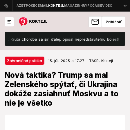
Prihlásiť
utá choroba sa šíri ďalej, opísal nepredstaviteľnú bolesť!
Priznan
15. júl. 2025 o 17:27
Zahraničná politika
Zahraničná politika
15. júl. 2025 o 17:27
TASR,
Koktejl
Nová taktika? Trump sa mal
Nová taktika? Trump sa mal
Zelenského spýtať, či Ukrajina
Zelenského spýtať, či Ukrajina
dokáže zasiahnuť Moskvu a to nie
dokáže zasiahnuť Moskvu a to
je všetko
nie je všetko
Americký prezident v pondelok potvrdil dohodu o
dodávkach zbraní v hodnote niekoľkých miliárd
dolárov na Ukrajinu prostredníctvom NATO.