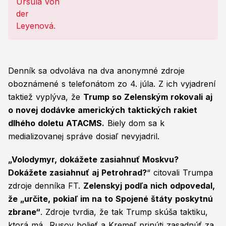
Denník sa odvoláva na dva anonymné zdroje
oboznámené s telefonátom zo 4. júla. Z ich vyjadrení
taktiež vyplýva, že
Trump so Zelenským rokovali aj
o novej dodávke amerických taktických rakiet
dlhého doletu ATACMS.
Biely dom sa k
medializovanej správe dosiaľ nevyjadril.
„Volodymyr, dokážete zasiahnuť Moskvu?
Dokážete zasiahnuť aj Petrohrad?
“ citovali Trumpa
zdroje denníka FT.
Zelenskyj podľa nich odpovedal,
že „určite, pokiaľ im na to Spojené štáty poskytnú
zbrane“
. Zdroje tvrdia, že tak Trump skúša taktiku,
ktorá má „Rusov bolieť a Kremeľ prinúti zasadnúť za