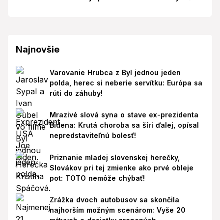
Najnovšie
Varovanie Hrubca z Byl jednou jeden
polda, herec si neberie servítku: Európa sa
rúti do záhuby!
Mrazivé slová syna o stave ex-prezidenta
Bidena: Krutá choroba sa šíri ďalej, opísal
nepredstaviteľnú bolesť!
Priznanie mladej slovenskej herečky,
Slovákov pri tej zmienke ako prvé obleje
pot: TOTO nemôže chýbať!
Zrážka dvoch autobusov sa skončila
najhorším možným scenárom: Vyše 20