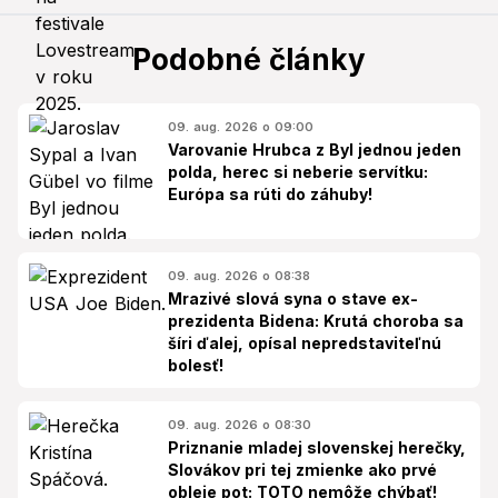
Podobné články
09. aug. 2026 o 09:00
Varovanie Hrubca z Byl jednou jeden
polda, herec si neberie servítku:
Európa sa rúti do záhuby!
09. aug. 2026 o 08:38
Mrazivé slová syna o stave ex-
prezidenta Bidena: Krutá choroba sa
šíri ďalej, opísal nepredstaviteľnú
bolesť!
09. aug. 2026 o 08:30
Priznanie mladej slovenskej herečky,
Slovákov pri tej zmienke ako prvé
obleje pot: TOTO nemôže chýbať!