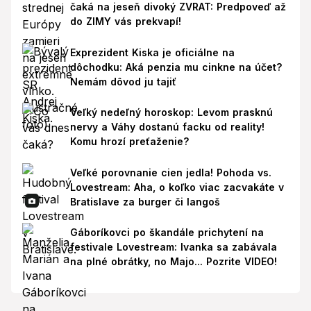
čaká na jeseň divoký ZVRAT: Predpoveď až
do ZIMY vás prekvapí!
Exprezident Kiska je oficiálne na
dôchodku: Aká penzia mu cinkne na účet?
Nemám dôvod ju tajiť
Veľký nedeľný horoskop: Levom prasknú
nervy a Váhy dostanú facku od reality!
Komu hrozí preťaženie?
Veľké porovnanie cien jedla! Pohoda vs.
Lovestream: Aha, o koľko viac zacvakáte v
Bratislave za burger či langoš
Gáboríkovci po škandále prichytení na
festivale Lovestream: Ivanka sa zabávala
na plné obrátky, no Majo... Pozrite VIDEO!