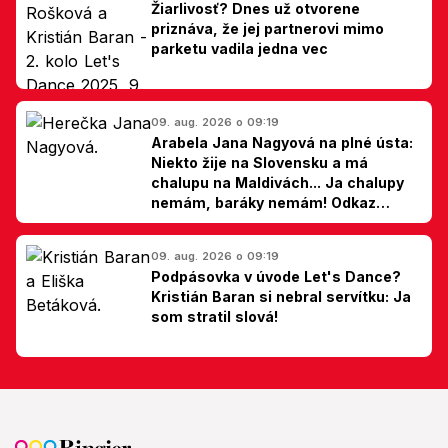
Žiarlivosť? Dnes už otvorene
priznáva, že jej partnerovi mimo
parketu vadila jedna vec
09. aug. 2026 o 09:19
Arabela Jana Nagyová na plné ústa:
Niekto žije na Slovensku a má
chalupu na Maldivách... Ja chalupy
nemám, baráky nemám! Odkaz
Slovákom
09. aug. 2026 o 09:19
Podpásovka v úvode Let's Dance?
Kristián Baran si nebral servítku: Ja
som stratil slová!