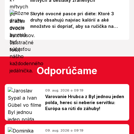
mŕtvych a desiatky zranených
Skryté ovocné pasce pri diéte: Ktoré 3
druhy obsahujú najviac kalórií a aké
množstvo si dopriať, aby sa ručička na
váhe nepohla nahor?
Odporúčame
09. aug. 2026 o 09:19
Varovanie Hrubca z Byl jednou jeden
polda, herec si neberie servítku:
Európa sa rúti do záhuby!
09. aug. 2026 o 09:19