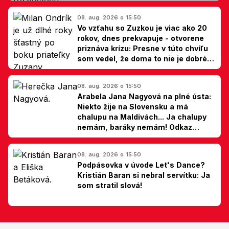
08. aug. 2026 o 15:50
Vo vzťahu so Zuzkou je viac ako 20
rokov, dnes prekvapuje - otvorene
priznáva krízu: Presne v túto chvíľu
som vedel, že doma to nie je dobré,
hovorí Milan Ondrík
08. aug. 2026 o 15:50
Arabela Jana Nagyová na plné ústa:
Niekto žije na Slovensku a má
chalupu na Maldivách... Ja chalupy
nemám, baráky nemám! Odkaz
Slovákom
08. aug. 2026 o 15:50
Podpásovka v úvode Let's Dance?
Kristián Baran si nebral servítku: Ja
som stratil slová!