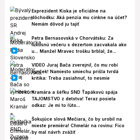
Exprezident Kiska je oficiálne na
dôchodku: Aká penzia mu cinkne na účet?
Nemám dôvod ju tajiť
Petra Bernasovská v Chorvátsku: Za
luxusnú večeru s dezertom zacvakala ako
u... Manžel Mravec trošku brblal, že...
VIDEO Juraj Bača zverejnil, čo mu robí
synček! Namiesto smiechu prišla tvrdá
kritika: Treba zasiahnuť, to nesmie
Kramára a šéfku SND Ťapákovú spája
TAJOMSTVO z detstva! Teraz posiela
odkaz: Je mi to ľúto...
Šokujúce slová Mečiara, čo by urobil na
mieste premiéra! Chmelár na rovinu: Fico
by mal návrh zvážiť