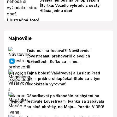
Desivá nehoda na pri Spišskom
Štvrtku: Vozidlo vyletelo z cesty!
Hlásia jednu obeť
Najnovšie
Tisíc eur na festival?! Návštevníci
Lovestreamu prehovorili o svojich
rozpočtoch: Koľko sa minie...
Tajná bolesť Vášáryovej a Lasicu: Pred
rokmi prišli o chlapčeka! Stále sa s tým
nedokázala vyrovnať
Gáboríkovci po škandále prichytení na
festivale Lovestream: Ivanka sa zabávala
na plné obrátky, no Majo... Pozrite VIDEO!