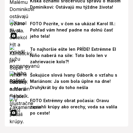
Kiska oznámil srdcervúcu správu o malom
Dominikovi: Ostávajú mu týždne života!
FOTO Pozrite, v čom sa ukázal Karol III.:
Pohľad vám hneď padne na dolnú časť
jeho tela!
To najhoršie ešte len PRÍDE! Extrémne El
Niño naberá na sile: Toto bolo len v
zahrievacie kolo?!
Šokujúce slová Ivany Gáborík o vzťahu s
Mariánom: Ja som bola úplne na dne!
Druhýkrát by do toho nešla
FOTO Extrémny obrat počasia: Oravu
zasiahli krúpy ako orechy, voda sa valila
po ceste!