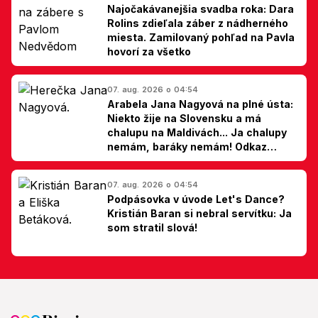
Najočakávanejšia svadba roka: Dara
Rolins zdieľala záber z nádherného
miesta. Zamilovaný pohľad na Pavla
hovorí za všetko
07. aug. 2026 o 04:54
Arabela Jana Nagyová na plné ústa:
Niekto žije na Slovensku a má
chalupu na Maldivách... Ja chalupy
nemám, baráky nemám! Odkaz
Slovákom
07. aug. 2026 o 04:54
Podpásovka v úvode Let's Dance?
Kristián Baran si nebral servítku: Ja
som stratil slová!