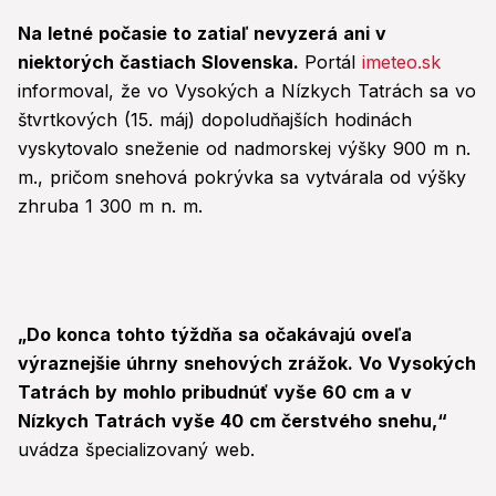
Na letné počasie to zatiaľ nevyzerá ani v
niektorých častiach Slovenska.
Portál
imeteo.sk
informoval, že vo Vysokých a Nízkych Tatrách sa vo
štvrtkových (15. máj) dopoludňajších hodinách
vyskytovalo sneženie od nadmorskej výšky 900 m n.
m., pričom snehová pokrývka sa vytvárala od výšky
zhruba 1 300 m n. m.
„Do konca tohto týždňa sa očakávajú oveľa
výraznejšie úhrny snehových zrážok. Vo Vysokých
Tatrách by mohlo pribudnúť vyše 60 cm a v
Nízkych Tatrách vyše 40 cm čerstvého snehu,“
uvádza špecializovaný web.