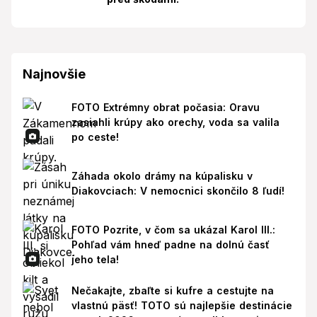
Najnovšie
FOTO Extrémny obrat počasia: Oravu
zasiahli krúpy ako orechy, voda sa valila
po ceste!
Záhada okolo drámy na kúpalisku v
Diakovciach: V nemocnici skončilo 8 ľudí!
FOTO Pozrite, v čom sa ukázal Karol III.:
Pohľad vám hneď padne na dolnú časť
jeho tela!
Nečakajte, zbaľte si kufre a cestujte na
vlastnú päsť! TOTO sú najlepšie destinácie