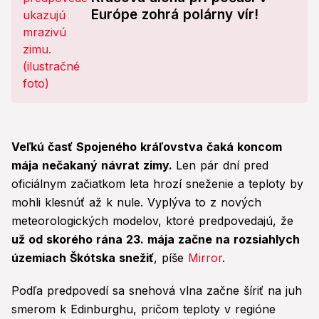
Európe zohrá polárny vír!
Veľkú časť Spojeného kráľovstva čaká koncom
mája nečakaný návrat zimy.
Len pár dní pred
oficiálnym začiatkom leta hrozí sneženie a teploty by
mohli klesnúť až k nule. Vyplýva to z nových
meteorologických modelov, ktoré predpovedajú, že
už od skorého rána 23. mája začne na rozsiahlych
územiach Škótska snežiť
, píše
Mirror
.
Podľa predpovedí sa snehová vlna začne šíriť na juh
smerom k Edinburghu, pričom teploty v regióne