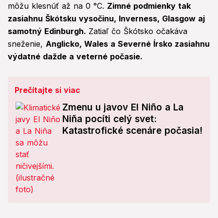
môžu klesnúť až na 0 °C.
Zimné podmienky tak
zasiahnu Škótsku vysočinu, Inverness, Glasgow aj
samotný Edinburgh.
Zatiaľ čo Škótsko očakáva
sneženie,
Anglicko, Wales a Severné Írsko zasiahnu
výdatné dažde a veterné počasie.
Prečítajte si viac
Zmenu u javov El Niño a La
Niña pocíti celý svet:
Katastrofické scenáre počasia!