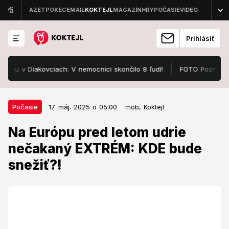
Prihlásiť
v Diakovciach: V nemocnici skončilo 8 ľudí!
FOTO Pozrite, v čom 
17. máj. 2025 o 05:00
Počasie
Počasie
17. máj. 2025 o 05:00
mob,
Koktejl
Na Európu pred letom udrie
Na Európu pred letom udrie
nečakaný EXTRÉM: KDE bude
nečakaný EXTRÉM: KDE bude
snežiť?!
snežiť?!
Najbližšie dni treba rátať so všetkým.