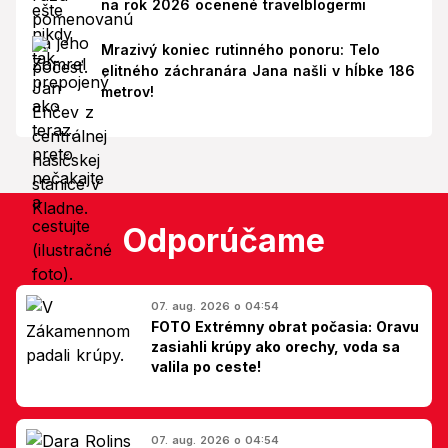
na rok 2026 ocenené travelblogermi
Mrazivý koniec rutinného ponoru: Telo
elitného záchranára Jana našli v hĺbke 186
metrov!
Odporúčame
07. aug. 2026 o 04:54
FOTO Extrémny obrat počasia: Oravu
zasiahli krúpy ako orechy, voda sa
valila po ceste!
07. aug. 2026 o 04:54