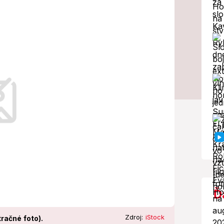
o deti: Tragédia
hádzalo 37 ľudí.
Ď
Zdroj:
iStock
tračné foto).