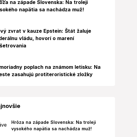
ôza na západe Slovenska: Na troleji
sokého napätia sa nachádza muž!
vý zvrat v kauze Epstein: Štát žaluje
derálnu vládu, hovorí o marení
šetrovania
Foto
moriadny poplach na známom letisku: Na
este zasahujú protiteroristické zložky
jnovšie
Hrôza na západe Slovenska: Na troleji
vysokého napätia sa nachádza muž!