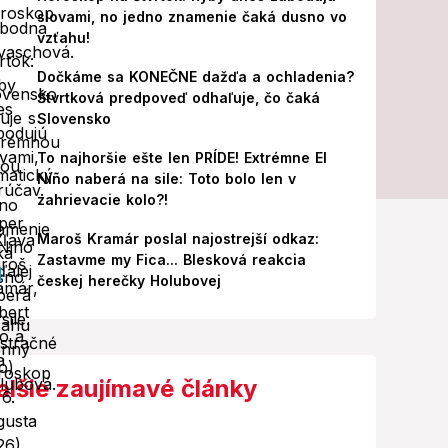
slovami, no jedno znamenie čaká dusno vo
vzťahu!
Dočkáme sa KONEČNE dažďa a ochladenia?
Štvrtková predpoveď odhaľuje, čo čaká
Slovensko
To najhoršie ešte len PRÍDE! Extrémne El
Niño naberá na sile: Toto bolo len v
zahrievacie kolo?!
Maroš Kramár poslal najostrejší odkaz:
Zastavme my Fica... Blesková reakcia
českej herečky Holubovej
alšie zaujímavé články