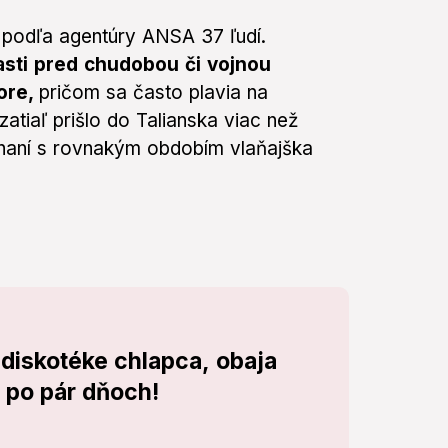
 podľa agentúry ANSA 37 ľudí.
lasti pred chudobou či vojnou
ore,
pričom sa často plavia na
atiaľ prišlo do Talianska viac než
naní s rovnakým obdobím vlaňajška
a diskotéke chlapca, obaja
z po pár dňoch!