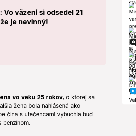
: Vo väzení si odsedel 21
 že je nevinný!
ena vo veku 25 rokov
, o ktorej sa
Ďalšia žena bola nahlásená ako
be člna s utečencami vybuchla buď
s benzínom.