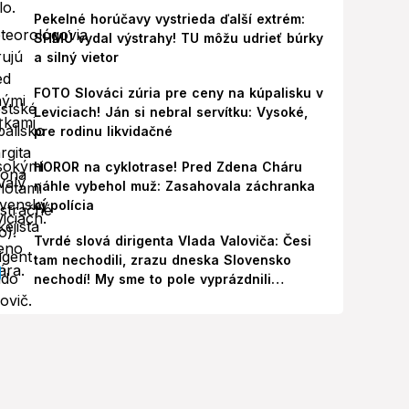
Pekelné horúčavy vystrieda ďalší extrém:
SHMÚ vydal výstrahy! TU môžu udrieť búrky
a silný vietor
FOTO Slováci zúria pre ceny na kúpalisku v
Leviciach! Ján si nebral servítku: Vysoké,
pre rodinu likvidačné
HOROR na cyklotrase! Pred Zdena Cháru
náhle vybehol muž: Zasahovala záchranka
aj polícia
Tvrdé slová dirigenta Vlada Valoviča: Česi
tam nechodili, zrazu dneska Slovensko
nechodí! My sme to pole vyprázdnili
zbytočne