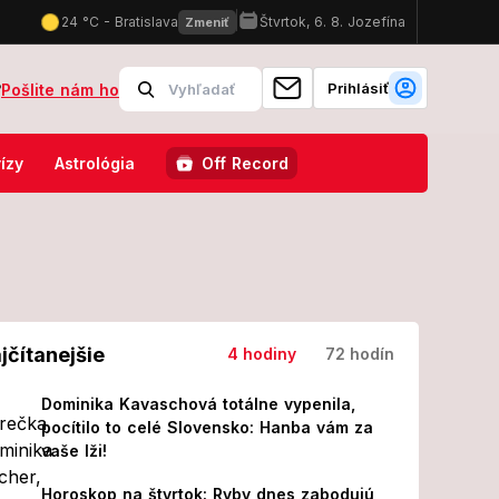
Prihlásiť
?
Pošlite nám ho
výstrahy! TU môžu udrieť búrky a silný vietor
FOTO Slováci zúria 
ízy
Astrológia
Off Record
jčítanejšie
4 hodiny
72 hodín
Dominika Kavaschová totálne vypenila,
pocítilo to celé Slovensko: Hanba vám za
vaše lži!
Horoskop na štvrtok: Ryby dnes zabodujú