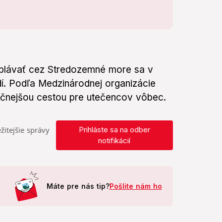
eplávať cez Stredozemné more sa v
udí. Podľa Medzinárodnej organizácie
pečnejšou cestou pre utečencov vôbec.
žitejšie správy
Prihláste sa na odber
notifikácií
Máte pre nás tip?
Pošlite nám ho