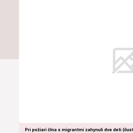
doplatili na t
na vode
V člne sa v momente nešťastia nac
Pri požiari člna s migrantmi zahynuli dve deti (ilus