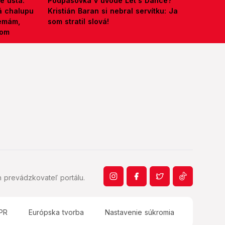
é ústa:
Podpásovka v úvode Let's Dance?
á chalupu
Kristián Baran si nebral servítku: Ja
nemám,
som stratil slová!
kom
 prevádzkovateľ portálu.
PR
Európska tvorba
Nastavenie súkromia