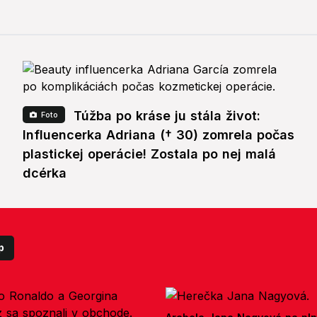
Túžba po kráse ju stála život:
Foto
Influencerka Adriana († 30) zomrela počas
plastickej operácie! Zostala po nej malá
dcérka
p