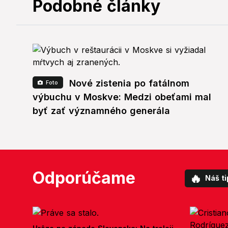
Podobné články
Nové zistenia po fatálnom
Foto
výbuchu v Moskve: Medzi obeťami mal
byť zať významného generála
Odporúčame
🔥
Náš ti