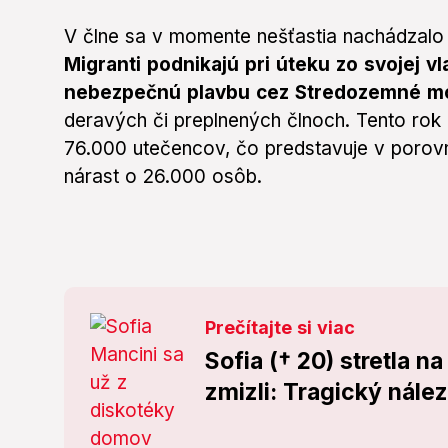
V člne sa v momente nešťastia nachádzalo
Migranti podnikajú pri úteku zo svojej v
nebezpečnú plavbu cez Stredozemné m
deravých či preplnených člnoch. Tento rok z
76.000 utečencov, čo predstavuje v porov
nárast o 26.000 osôb.
Prečítajte si viac
Sofia († 20) stretla n
zmizli: Tragický nále