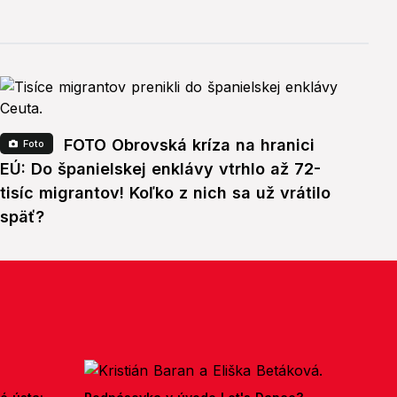
FOTO Obrovská kríza na hranici
Foto
EÚ: Do španielskej enklávy vtrhlo až 72-
tisíc migrantov! Koľko z nich sa už vrátilo
späť?