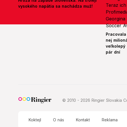
Hrôza na západe Slovenska: Na troleji
vysokého napätia sa nachádza muž!
Pracovala
nej milion
veľkolepý
pár dní
© 2010 - 2026 Ringier Slovakia Co
Koktejl
O nás
Kontakt
Reklama