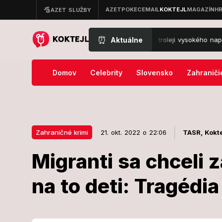
⏰
Aktuálne
Hrôza na západe Slovenska: Na troleji vysokého napätia sa n
Domov
Celebrity
Slovensko
Zahraniči
Zahraničné krimi
21. okt. 2022 o 22:06
TASR,
Kokte
Migranti sa chceli z
21. okt. 2022 o 22:06
Zahraničné krimi
na to deti: Tragédi
Migranti sa c