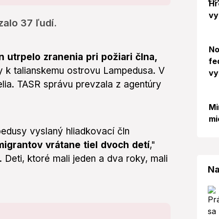
Hr
vy
alo 37 ľudí.
No
n utrpelo zranenia pri požiari člna,
fe
ky k talianskemu ostrovu Lampedusa. V
vy
elia. TASR správu prevzala z agentúry
Mi
mi
edusy vyslaný hliadkovací čln
igrantov vrátane tiel dvoch detí
,"
Deti, ktoré mali jeden a dva roky, mali
Na