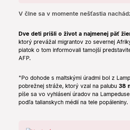
V člne sa v momente nešťastia nachádz
Dve deti prišli o život a najmenej päť žie
ktorý prevážal migrantov zo severnej Afri
piatok o tom informovali tamojší predstavit
AFP.
"Po dohode s maltskými úradmi bol z Lamp
pobrežnej stráže, ktorý vzal na palubu
38 m
píše sa vo vyhlásení úradov na Lampeduse. 
podľa talianskych médií na tele popáleniny.