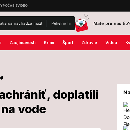
Máte pre nás tip
achádza muž!
Pekelné horúčavy vystrieda ďalší extrém: SHMÚ vydal 
e
Zaujímavosti
Krimi
Šport
Zdravie
Videá
Kv
jl
achrániť, doplatili
Na
a na vode
hceli zachrániť,