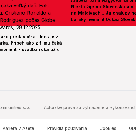
Arabela Jana Nagyová na pln
Niekto žije na Slovensku a m
na Maldivách... Ja chalupy 
baráky nemám! Odkaz Slová
 ako predavačka, dnes je z
árka. Príbeh ako z filmu čaká
 moment - svadba roka už o
mmunities s.r.o.
Autorské práva sú vyhradené a vykonáva ich
Kariéra v Azete
Pravidlá používania
Cookies
GD