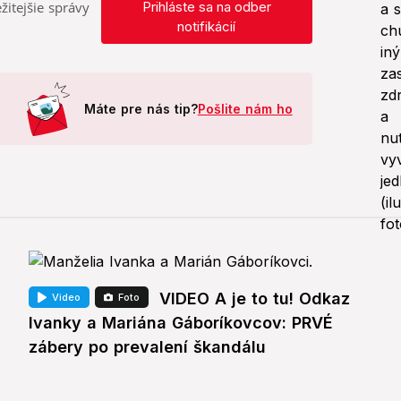
žitejšie správy
Prihláste sa na odber
notifikácií
Máte pre nás tip?
Pošlite nám ho
VIDEO A je to tu! Odkaz
Video
Foto
Ivanky a Mariána Gáboríkovcov: PRVÉ
zábery po prevalení škandálu