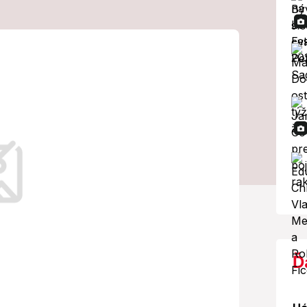
éry našli
adné okolnosti
Ď