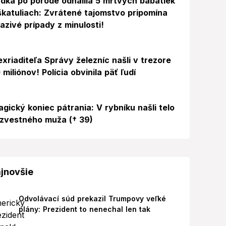
dka po pôrode odhalila 5 mŕtvych bábätiek
škatuliach: Zvrátené tajomstvo pripomína
azivé prípady z minulosti!
exriaditeľa Správy železníc našli v trezore
 miliónov! Polícia obvinila päť ľudí
agický koniec pátrania: V rybníku našli telo
zvestného muža († 39)
jnovšie
Odvolávací súd prekazil Trumpovy veľké
plány: Prezident to nenechal len tak