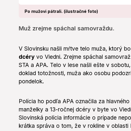
Po mužovi pátrali. (ilustračné foto)
Muž zrejme spáchal samovraždu.
V Slovinsku našli mŕtve telo muža, ktorý bo
dcéry
vo Viedni. Zrejme spáchal samovraž
STA a APA. Telo v lese našli ešte v sobotu
doklad totožnosti, muža ako osobu podozriv
pondelok.
Polícia ho podľa APA označila za hlavného 
manželky a 13-ročnej dcéry v byte vo Viedn
Slovinská polícia informácie o prípade nepo
krátka správa o tom, že v rokline v oblast