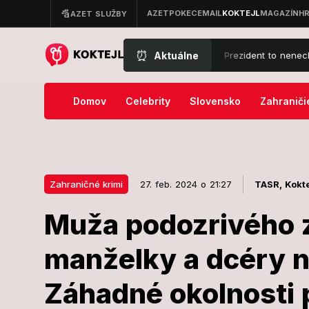
⏰
Aktuálne
ávací súd prekazil Trumpovy veľké plány: Prezident to nenechal len t
Domov
Celebrity
Slovensko
Zahraniči
Zahraničné krimi
27. feb. 2024 o 21:27
TASR,
Kokte
Muža podozrivého 
27. feb. 2024 o 21:27
Zahraničné krimi
manželky a dcéry n
Muža podozri
Záhadné okolnosti 