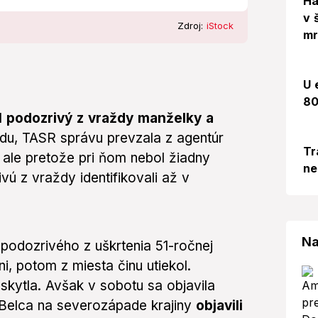
Há
v 
Zdroj:
iStock
mr
U 
80
l
podozrivý z vraždy manželky a
du, TASR správu prevzala z agentúr
Tr
, ale pretože pri ňom nebol žiadny
ne
ú z vraždy identifikovali až v
Na
podozrivého z uškrtenia 51-ročnej
i, potom z miesta činu utiekol.
skytla. Avšak v sobotu sa objavila
i Belca na severozápade krajiny
objavili