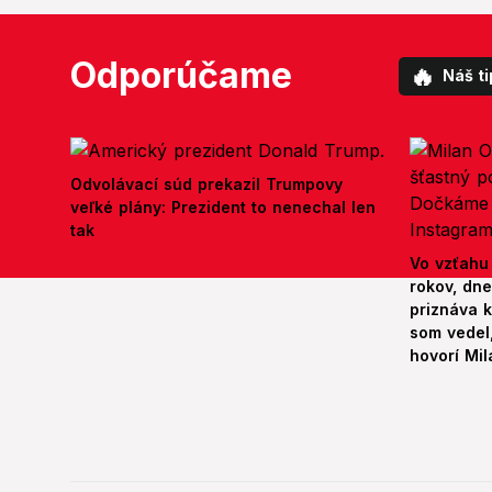
Odporúčame
🔥
Náš ti
Odvolávací súd prekazil Trumpovy
veľké plány: Prezident to nenechal len
tak
Vo vzťahu
rokov, dn
priznáva k
som vedel,
hovorí Mil