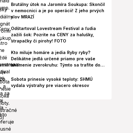
Brutálny útok na Jaromíra Soukupa: Skončil
v nemocnici a je po operácii! Z jeho prvých
slov MRAZÍ
Odštartoval Lovestream Festival a ľudia
zažili šok: Pozrite na CENY za halušky,
strapačky či pirohy! FOTO
Kto miluje homáre a jedia Ryby ryby?
Delikátne jedlá určené priamo pre vaše
znamenie zverokruhu: Týmto sa trafíte do
ich chutí!
Sobota prinesie vysoké teploty: SHMÚ
vydala výstrahy pre viacero okresov