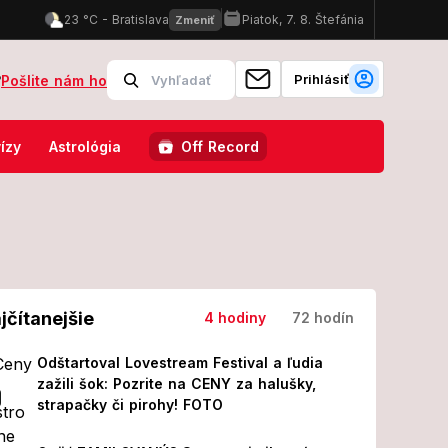
Prihlásiť
?
Pošlite nám ho
o operácii! Z jeho prvých slov MRAZÍ
Odštartoval Lovestream Festi
ízy
Astrológia
Off Record
jčítanejšie
4 hodiny
72 hodín
Odštartoval Lovestream Festival a ľudia
zažili šok: Pozrite na CENY za halušky,
strapačky či pirohy! FOTO