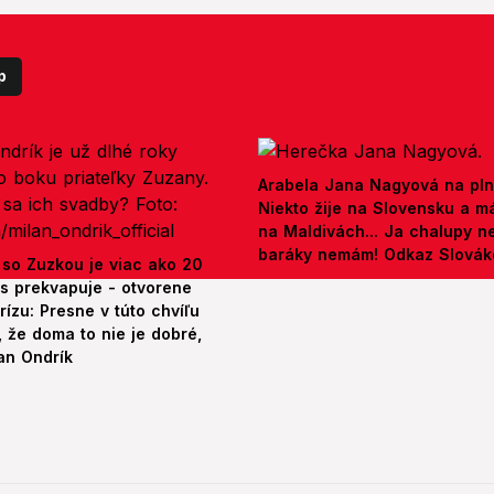
p
Arabela Jana Nagyová na pln
Niekto žije na Slovensku a m
na Maldivách... Ja chalupy 
baráky nemám! Odkaz Slová
 so Zuzkou je viac ako 20
es prekvapuje - otvorene
rízu: Presne v túto chvíľu
 že doma to nie je dobré,
an Ondrík