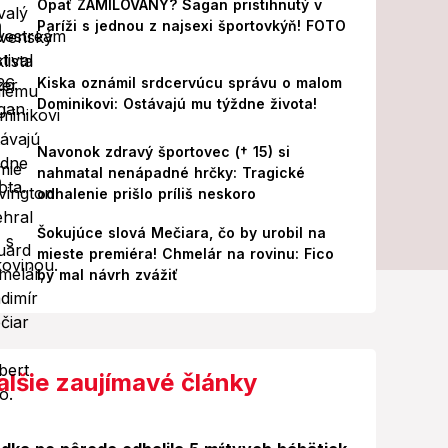
Opäť ZAMILOVANÝ? Sagan pristihnutý v
Paríži s jednou z najsexi športovkýň! FOTO
Kiska oznámil srdcervúcu správu o malom
Dominikovi: Ostávajú mu týždne života!
Navonok zdravý športovec († 15) si
nahmatal nenápadné hrčky: Tragické
odhalenie prišlo príliš neskoro
Šokujúce slová Mečiara, čo by urobil na
mieste premiéra! Chmelár na rovinu: Fico
by mal návrh zvážiť
alšie zaujímavé články