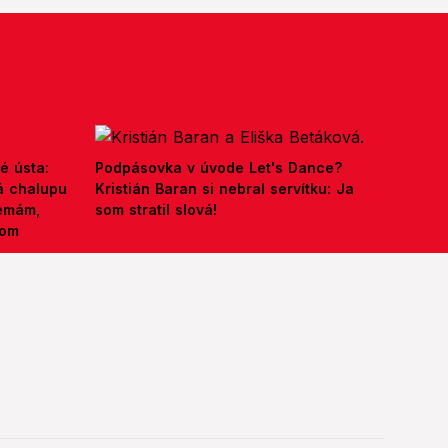
é ústa:
Podpásovka v úvode Let's Dance?
á chalupu
Kristián Baran si nebral servítku: Ja
nemám,
som stratil slová!
kom