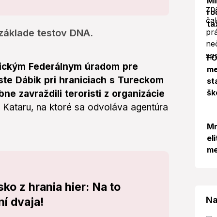
Mi
ro
ta
základe testov DNA.
FO
erickým Federálnym úradom pre
me
ste Dábik pri hraniciach s Tureckom
st
šk
e zavraždili teroristi z organizácie
 Kataru, na ktoré sa odvoláva agentúra
Mr
el
me
ko z hrania hier: Na to
Na
ní dvaja!