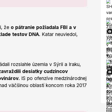
i, že
o pátranie požiadala FBI a v
klade testov DNA
. Katar neuviedol,
dali rozsiahle územia v Sýrii a Iraku,
avraždili desiatky cudzincov
vinárov.
IS po ofenzíve medzinárodnej
 nad väčšinou oblastí koncom roka 2017