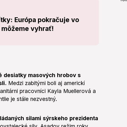
ítky: Európa pokračuje vo
že môžeme vyhrať!
né desiatky masových hrobov s
li.
Medzi zabitými boli aj americkí
anitárni pracovníci Kayla Muellerová a
lie je stále nezvestný.
vládaných silami sýrskeho prezidenta
povstalecké sily. Asadov režim roky