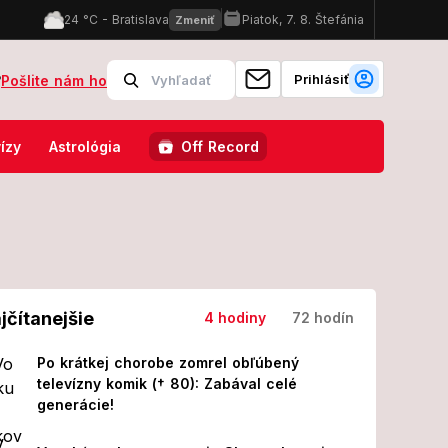
Prihlásiť
?
Pošlite nám ho
nistky Zuzany: To, čo jej urobili potom, vytočí do vývrtky celé SLOVEN
ízy
Astrológia
Off Record
jčítanejšie
4 hodiny
72 hodín
Po krátkej chorobe zomrel obľúbený
televízny komik († 80): Zabával celé
generácie!