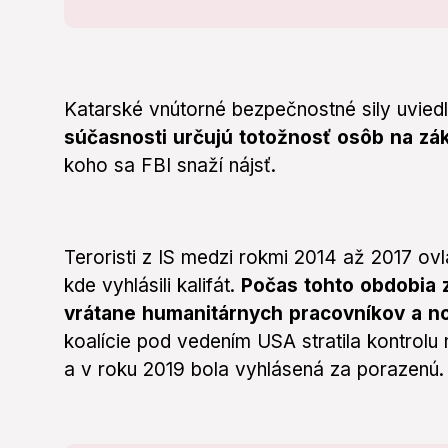
Katarské vnútorné bezpečnostné sily uviedl
súčasnosti určujú totožnosť osôb na zá
koho sa FBI snaží nájsť.
Teroristi z IS medzi rokmi 2014 až 2017 ovlá
kde vyhlásili kalifát.
Počas tohto obdobia z
vrátane humanitárnych pracovníkov a no
koalície pod vedením USA stratila kontrolu
a v roku 2019 bola vyhlásená za porazenú.