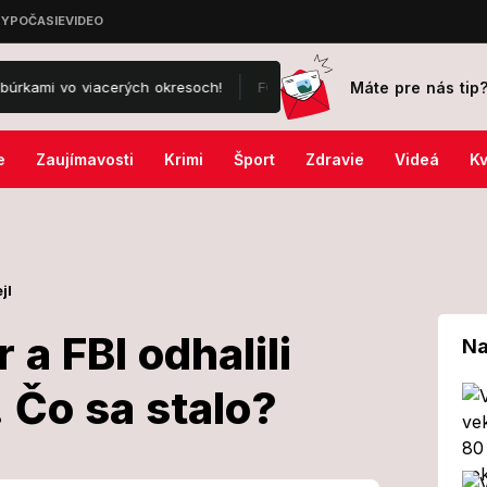
Máte pre nás tip
viacerých okresoch!
FOTO Škandál po historickom víťazstve triatlo
e
Zaujímavosti
Krimi
Šport
Zdravie
Videá
Kv
jl
 a FBI odhalili
Na
 Čo sa stalo?
: Katar a FBI