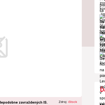
statky 30 ľudí!
ôb na základe testov DNA.
Ď
Zdroj:
iStock
avdepodobne zavraždených IS.