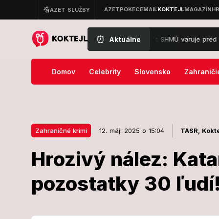
⏰
Aktuálne
žu prudké lejaky, silný vietor aj krúpy: SHMÚ varuje pred búrkami vo 
Domov
Celebrity
Slovensko
Zahraniči
Zahraničné krimi
12. máj. 2025 o 15:04
TASR,
Kokte
Hrozivý nález: Katar
12. máj. 2025 o 15:04
Zahraničné krimi
pozostatky 30 ľudí!
Hrozivý nález