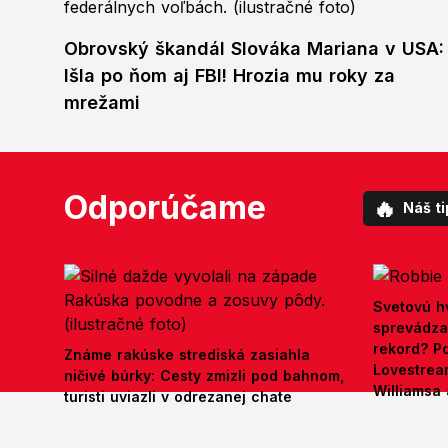
Obrovský škandál Slováka Mariana v USA:
Išla po ňom aj FBI! Hrozia mu roky za
mrežami
Odporúčame
🔥
Náš ti
Svetovú h
sprevádza 
rekord? Po
Známe rakúske strediská zasiahla
Lovestrea
ničivé búrky: Cesty zmizli pod bahnom,
Williamsa 
turisti uviazli v odrezanej chate