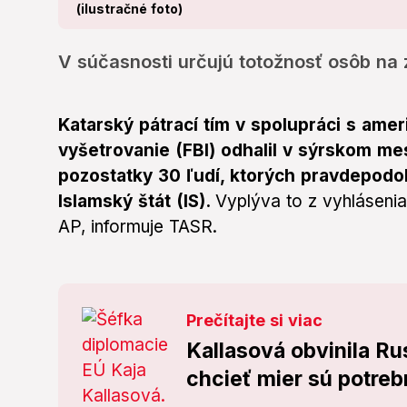
(ilustračné foto)
V súčasnosti určujú totožnosť osôb na 
Katarský pátrací tím v spolupráci s am
vyšetrovanie (FBI) odhalil v sýrskom me
pozostatky 30 ľudí, ktorých pravdepodobn
Islamský štát (IS).
Vyplýva to z vyhlásenia
AP, informuje TASR.
Prečítajte si viac
Kallasová obvinila Rus
chcieť mier sú potreb