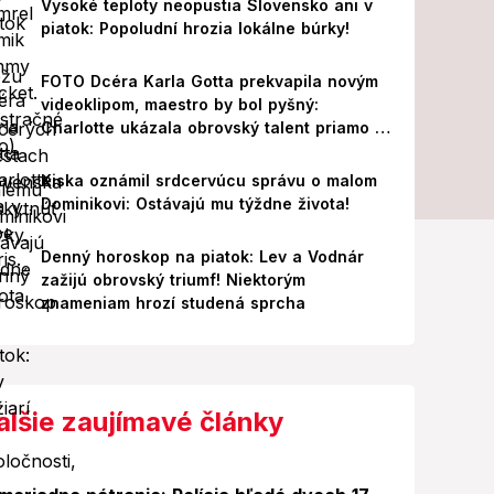
Vysoké teploty neopustia Slovensko ani v
piatok: Popoludní hrozia lokálne búrky!
FOTO Dcéra Karla Gotta prekvapila novým
videoklipom, maestro by bol pyšný:
Charlotte ukázala obrovský talent priamo v
Paríži!
Kiska oznámil srdcervúcu správu o malom
Dominikovi: Ostávajú mu týždne života!
Denný horoskop na piatok: Lev a Vodnár
zažijú obrovský triumf! Niektorým
znameniam hrozí studená sprcha
alšie zaujímavé články