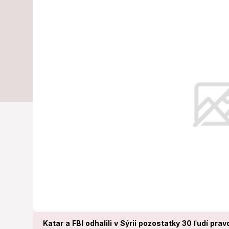
odhalili pozo
Čo sa stalo?
V súčasnosti určujú totožnosť os
Katar a FBI odhalili v Sýrii pozostatky 30 ľudí pr