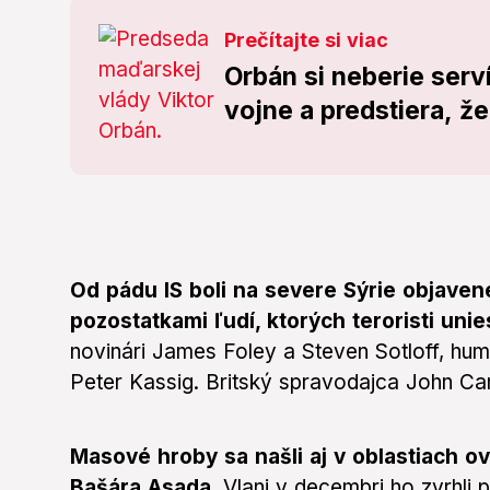
Prečítajte si viac
Orbán si neberie serv
vojne a predstiera, 
Od pádu IS boli na severe Sýrie objave
pozostatkami ľudí, ktorých teroristi unies
novinári James Foley a Steven Sotloff, hum
Peter Kassig. Britský spravodajca John Cant
Masové hroby sa našli aj v oblastiach o
Bašára Asada.
Vlani v decembri ho zvrhli 