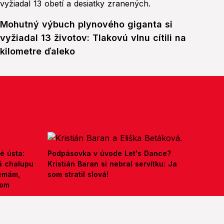
Mohutný výbuch plynového giganta si
vyžiadal 13 životov: Tlakovú vlnu cítili na
kilometre ďaleko
é ústa:
Podpásovka v úvode Let's Dance?
á chalupu
Kristián Baran si nebral servítku: Ja
nemám,
som stratil slová!
kom