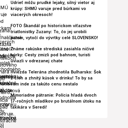
Udrieť môžu prudké lejaky, silný vietor aj
krúpy: SHMÚ varuje pred búrkami vo
viacerých okresoch!
FOTO Škandál po historickom víťazstve
triatlonistky Zuzany: To, čo jej urobili
potom, vytočí do vývrtky celé SLOVENSKO!
Známe rakúske strediská zasiahla ničivé
búrky: Cesty zmizli pod bahnom, turisti
uviazli v odrezanej chate
Hviezda Telerána zhodnotila Bulharsko: Šok
z cien a zhnitý kúsok v drinku! To by sa
vám inde za takúto cenu nestalo
Mimoriadne pátranie: Polícia hľadá dvoch
17-ročných mladíkov po brutálnom útoku na
taxikára v Seredi!