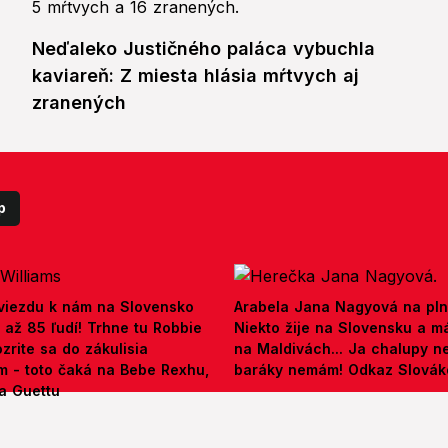
Neďaleko Justičného paláca vybuchla
kaviareň: Z miesta hlásia mŕtvych aj
zranených
p
viezdu k nám na Slovensko
Arabela Jana Nagyová na pln
až 85 ľudí! Trhne tu Robbie
Niekto žije na Slovensku a m
zrite sa do zákulisia
na Maldivách... Ja chalupy 
m - toto čaká na Bebe Rexhu,
baráky nemám! Odkaz Slová
a Guettu