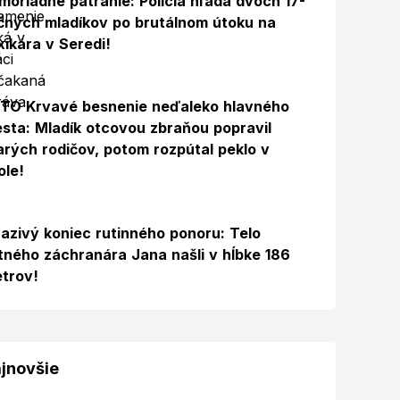
moriadne pátranie: Polícia hľadá dvoch 17-
čných mladíkov po brutálnom útoku na
xikára v Seredi!
Foto
TO Krvavé besnenie neďaleko hlavného
sta: Mladík otcovou zbraňou popravil
arých rodičov, potom rozpútal peklo v
ole!
azivý koniec rutinného ponoru: Telo
itného záchranára Jana našli v hĺbke 186
trov!
jnovšie